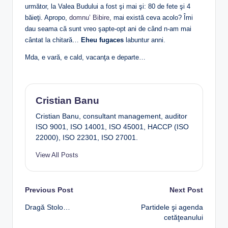
următor, la Valea Budului a fost şi mai şi: 80 de fete şi 4
băieţi. Apropo,
domnu’ Bibire
, mai există ceva acolo? Îmi
dau seama că sunt vreo şapte-opt ani de când n-am mai
cântat la chitară…
Eheu fugaces
labuntur anni.
Mda, e vară, e cald, vacanţa e departe…
Cristian Banu
Cristian Banu, consultant management, auditor
ISO 9001, ISO 14001, ISO 45001, HACCP (ISO
22000), ISO 22301, ISO 27001.
View All Posts
Post
Previous Post
Next Post
Dragă Stolo…
Partidele şi agenda
navigation
cetăţeanului