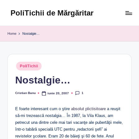
PoliTichii de Mărgăritar
Skip
to
Blogărind
content
din
Home
Nostalgie…
2005
Posted
PoliTichii
in
Nostalgie…
1
Cristian Banu
iunie 20, 2007
Posted
by
E foarte interesant cum o ştire
absolut plictisitoare
a reuşit
să-mi trezească nostalgia… În 1987, la Vila Klaus, am
petrecut una dintre cele mai tari vacanţe ale pubertăţii mele,
într-o tabără specială UTC pentru „redactorii şefi” ai
revistelor şcolare. Eram 20 de băieţi şi 60 de fete. Anul