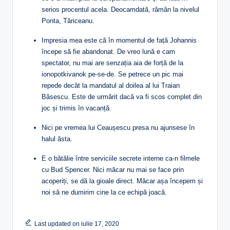
serios procentul acela. Deocamdată, rămân la nivelul
Ponta, Tăriceanu.
Impresia mea este că în momentul de față Johannis
începe să fie abandonat. De vreo lună e cam
spectator, nu mai are senzația aia de forță de la
ionopotkivanok pe-se-de. Se petrece un pic mai
repede decât la mandatul al doilea al lui Traian
Băsescu. Este de urmărit dacă va fi scos complet din
joc și trimis în vacanță.
Nici pe vremea lui Ceaușescu presa nu ajunsese în
halul ăsta.
E o bătălie între serviciile secrete interne ca-n filmele
cu Bud Spencer. Nici măcar nu mai se face prin
acoperiți, se dă la gioale direct. Măcar așa începem și
noi să ne dumirim cine la ce echipă joacă.
Last updated on iulie 17, 2020