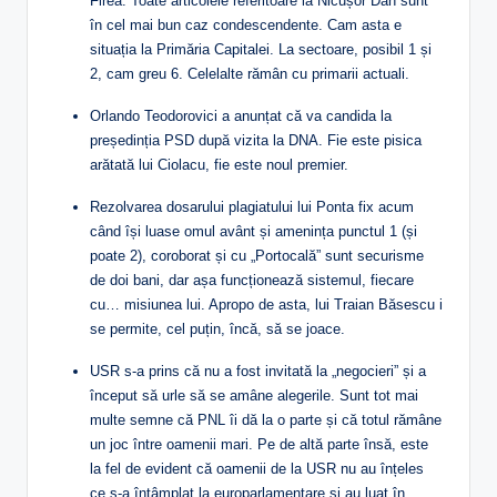
Firea. Toate articolele referitoare la Nicușor Dan sunt
în cel mai bun caz condescendente. Cam asta e
situația la Primăria Capitalei. La sectoare, posibil 1 și
2, cam greu 6. Celelalte rămân cu primarii actuali.
Orlando Teodorovici a anunțat că va candida la
președinția PSD după vizita la DNA. Fie este pisica
arătată lui Ciolacu, fie este noul premier.
Rezolvarea dosarului plagiatului lui Ponta fix acum
când își luase omul avânt și amenința punctul 1 (și
poate 2), coroborat și cu „Portocală” sunt securisme
de doi bani, dar așa funcționează sistemul, fiecare
cu… misiunea lui. Apropo de asta, lui Traian Băsescu i
se permite, cel puțin, încă, să se joace.
USR s-a prins că nu a fost invitată la „negocieri” și a
început să urle să se amâne alegerile. Sunt tot mai
multe semne că PNL îi dă la o parte și că totul rămâne
un joc între oamenii mari. Pe de altă parte însă, este
la fel de evident că oamenii de la USR nu au înțeles
ce s-a întâmplat la europarlamentare și au luat în