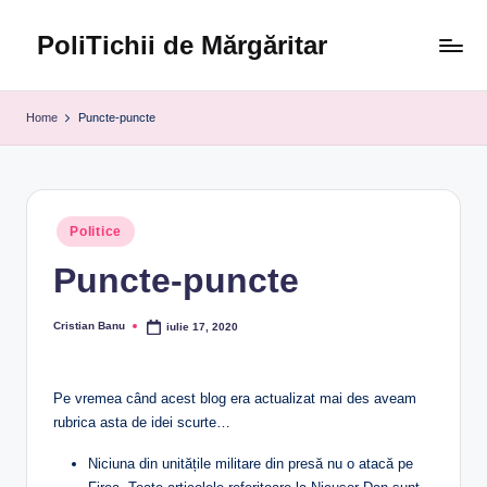
PoliTichii de Mărgăritar
Skip
to
Blogărind
content
din
Home
Puncte-puncte
2005
Posted
Politice
in
Puncte-puncte
Cristian Banu
iulie 17, 2020
Posted
by
Pe vremea când acest blog era actualizat mai des aveam
rubrica asta de idei scurte…
Niciuna din unitățile militare din presă nu o atacă pe