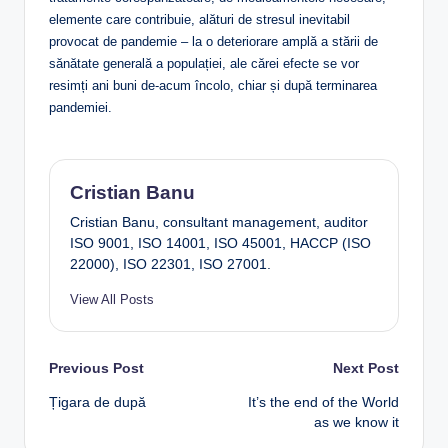
elemente care contribuie, alături de stresul inevitabil
provocat de pandemie – la o deteriorare amplă a stării de
sănătate generală a populației, ale cărei efecte se vor
resimți ani buni de-acum încolo, chiar și după terminarea
pandemiei.
Cristian Banu
Cristian Banu, consultant management, auditor
ISO 9001, ISO 14001, ISO 45001, HACCP (ISO
22000), ISO 22301, ISO 27001.
View All Posts
Post
Previous Post
Next Post
Țigara de după
It’s the end of the World
navigation
as we know it