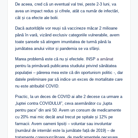
De aceea, cred că un eventual val trei, peste 2-3 luni, va
avea un impact redus și cifrele, atât ca număr de infectări,
cât și ca efecte ale bolii.
Dacă autoritățile vor reuși să vaccineze măcar 2 milioane
până în vară, vizând exclusiv categoriile vulnerabile, avem
toate șansele să atingem imunitatea de turmă până la
jumătatea anului viitor și pandemia se va sfârși.
Marea problemă este că nu și efectele. INSP
a amânat
pentru la primăvară publicarea studiului privind sănătatea
populației – părerea mea este că din oportunism politic -, dar
datele preliminare par să indice un exces de mortalitate care
nu este atribuibil COVID.
Practic, la un deces de COVID ai alte 2 decese ca urmare a
„luptei contra COVIDULUI”, ceva asemănător cu „lupta
pentru pace” din anii 50. Avem un consum de medicamente
cu 20% mai mic decât anul trecut pe spitale și 12% pe
farmacii. Avem oameni lipsiți – voluntar sau involuntar
(numărul de internări este la jumătate față de 2019) – de
tratamente corespunzătoare, de medicamentele necesare,