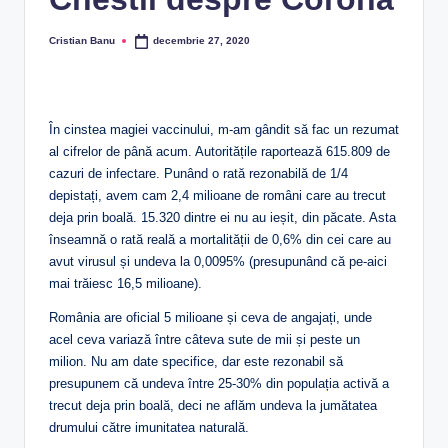
Cristian Banu
decembrie 27, 2020
Posted
by
În cinstea magiei vaccinului, m-am gândit să fac un rezumat
al cifrelor de până acum. Autoritățile raportează 615.809 de
cazuri de infectare. Punând o rată rezonabilă de 1/4
depistați, avem cam 2,4 milioane de români care au trecut
deja prin boală. 15.320 dintre ei nu au ieșit, din păcate. Asta
înseamnă o rată reală a mortalității de 0,6% din cei care au
avut virusul și undeva la 0,0095% (presupunând că pe-aici
mai trăiesc 16,5 milioane).
România are oficial 5 milioane și ceva de angajați, unde
acel ceva variază între câteva sute de mii și peste un
milion. Nu am date specifice, dar este rezonabil să
presupunem că undeva între 25-30% din populația activă a
trecut deja prin boală, deci ne aflăm undeva la jumătatea
drumului către imunitatea naturală.