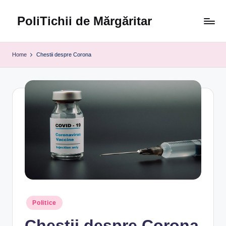
PoliTichii de Mărgăritar
Skip
to
Blogărind
content
din
Home
Chestii despre Corona
2005
Posted
Politice
in
Chestii despre Corona