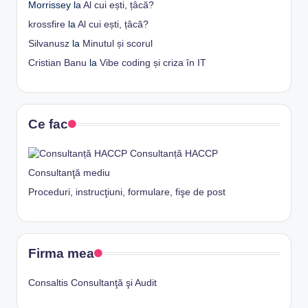
Morrissey
la
Al cui ești, țâcă?
krossfire
la
Al cui ești, țâcă?
Silvanusz
la
Minutul și scorul
Cristian Banu
la
Vibe coding și criza în IT
Ce fac
Consultanță HACCP
Consultanţă mediu
Proceduri, instrucţiuni, formulare, fişe de post
Firma mea
Consaltis Consultanţă şi Audit