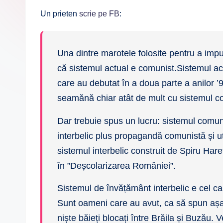
Un prieten
scrie pe FB
:
Una dintre marotele folosite pentru a imp
că sistemul actual e comunist.Sistemul ac
care au debutat în a doua parte a anilor ’9
seamănă chiar atât de mult cu sistemul c
Dar trebuie spus un lucru: sistemul comun
interbelic plus propagandă comunistă și u
sistemul interbelic construit de Spiru Ha
în ”Deșcolarizarea României”.
Sistemul de învățământ interbelic e cel ca
Sunt oameni care au avut, ca să spun așa
niște băieți blocați între Brăila și Buzău. V