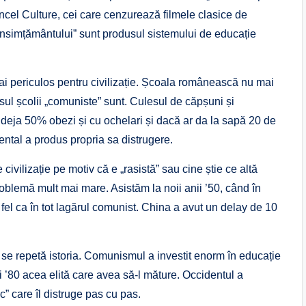
cel Culture, cei care cenzurează filmele clasice de
onsimțământului” sunt produsul sistemului de educație
i periculos pentru civilizație. Școala românească nu mai
sul școlii „comuniste” sunt. Culesul de căpșuni și
 deja 50% obezi și cu ochelari și dacă ar da la sapă 20 de
ntal a produs propria sa distrugere.
ivilizație pe motiv că e „rasistă” sau cine știe ce altă
roblemă mult mai mare. Asistăm la noii anii ’50, când în
fel ca în tot lagărul comunist. China a avut un delay de 10
m se repetă istoria. Comunismul a investit enorm în educație
i ’80 acea elită care avea să-l măture. Occidentul a
ic” care îl distruge pas cu pas.