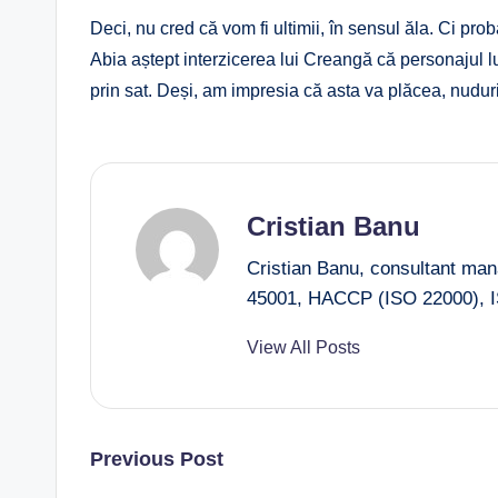
Deci, nu cred că vom fi ultimii, în sensul ăla. Ci pro
Abia aștept interzicerea lui Creangă că personajul lui
prin sat. Deși, am impresia că asta va plăcea, nuduri
Cristian Banu
Cristian Banu, consultant ma
45001, HACCP (ISO 22000), I
View All Posts
Post
Previous Post