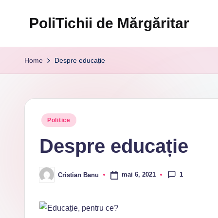
PoliTichii de Mărgăritar
Skip
to
Blogărind
content
din
Home
Despre educație
2005
Posted
Politice
in
Despre educație
1
mai 6, 2021
Cristian Banu
Posted
by