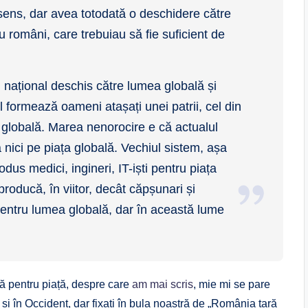
sens, dar avea totodată o deschidere către
 români, care trebuiau să fie suficient de
 național deschis către lumea globală și
 formează oameni atașați unei patrii, cel din
 globală. Marea nenorocire e că actualul
 nici pe piața globală. Vechiul sistem, așa
dus medici, ingineri, IT-iști pentru piața
roducă, în viitor, decât căpșunari și
entru lumea globală, dar în această lume
ă pentru piață, despre care
am mai scris
, mie mi se pare
și în Occident, dar fixați în bula noastră de „România țară