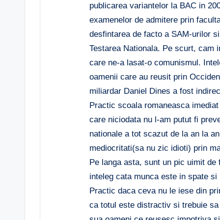
publicarea variantelor la BAC in 20
examenelor de admitere prin faculta
desfintarea de facto a SAM-urilor si
Testarea Nationala. Pe scurt, cam i
care ne-a lasat-o comunismul. Intel
oamenii care au reusit prin Occiden
miliardar Daniel Dines a fost indir
Practic scoala romaneasca imediat 
care niciodata nu l-am putut fi prev
nationale a tot scazut de la an la 
mediocritati(sa nu zic idioti) prin m
Pe langa asta, sunt un pic uimit de f
inteleg cata munca este in spate si 
Practic daca ceva nu le iese din pr
ca totul este distractiv si trebuie sa
sua oameni ce reusesc impotriva si