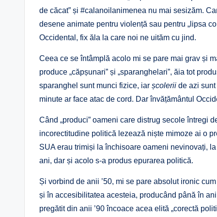
de căcat” și #calanoilanimenea nu mai sesizăm. Can
desene animate pentru violență sau pentru „lipsa c
Occidental, fix ăla la care noi ne uităm cu jind.
Ceea ce se întâmplă acolo mi se pare mai grav și ma
produce „căpșunari” și „sparanghelari”, ăia tot produ
sparanghel sunt munci fizice, iar
școlerii
de azi sunt
minute ar face atac de cord. Dar învățământul Occide
Când „produci” oameni care distrug secole întregi de c
incorectitudine politică lezează niște mimoze ai o p
SUA erau trimiși la închisoare oameni nevinovați, la 
ani, dar și acolo s-a produs epurarea politică.
Și vorbind de anii ’50, mi se pare absolut ironic cu
și în accesibilitatea acesteia, producând până în ani
pregătit din anii ’90 încoace acea elită „corectă polit