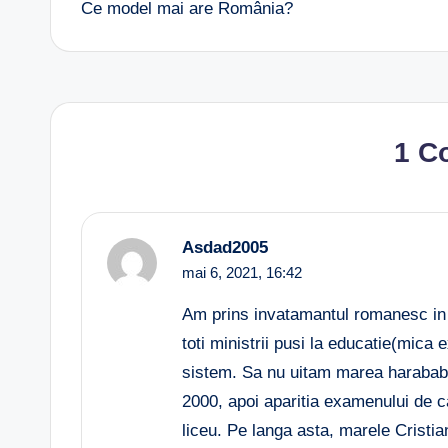
Ce model mai are România?
navigation
1 C
Asdad2005
mai 6, 2021,
16:42
Am prins invatamantul romanesc in p
toti ministrii pusi la educatie(mica 
sistem. Sa nu uitam marea harababu
2000, apoi aparitia examenului de c
liceu. Pe langa asta, marele Cristia