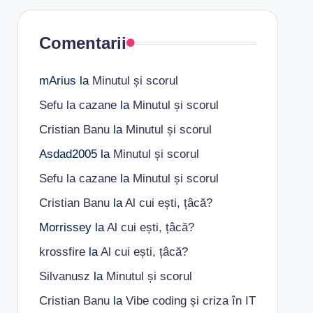
Comentarii
mArius
la
Minutul și scorul
Sefu la cazane
la
Minutul și scorul
Cristian Banu
la
Minutul și scorul
Asdad2005
la
Minutul și scorul
Sefu la cazane
la
Minutul și scorul
Cristian Banu
la
Al cui ești, țâcă?
Morrissey
la
Al cui ești, țâcă?
krossfire
la
Al cui ești, țâcă?
Silvanusz
la
Minutul și scorul
Cristian Banu
la
Vibe coding și criza în IT