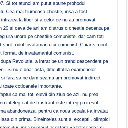
07. Si tot atunci am putut spune prohodul
ti. Cea mai frumoasa chestie, insa a fost
 intrarea la liber si a celor ce nu au promovat
n 20 si ceva de ani am distrus o chestie decenta pe
eg ura unora pe chestiile comuniste, dar cam toti
t sunt rodul invatamantului comunist. Chiar si noul
ect format de invatamantul comunist.
dupa Revolutie, a intrat pe un trend descendent pe
eni. Si nu e doar asta, dificultatea examenelor
an si fara sa ne dam seama am promovat indirect
ai toate cotloanele importante.
aptul ca mai toti elevii din ziua de azi, nu prea
nu inteleg cat de frustrant este intreg procesul.
ima abandoneaza, pentru ca noua scoala i-a invatat
 iasa din prima. Bineinteles sunt si exceptii, olimpici
stemului, insa numarul acestora va tot scadea si