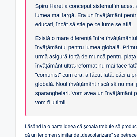
Spiru Haret a conceput sistemul în acest 
lumea mai largă. Era un învățământ pentru
educați, încât să știe pe ce lume se află.
Există o mare diferență între învățământul
învățământul pentru lumea globală. Primul
urmă asigură forță de muncă pentru piața
învățământ ultra-reformat nu mai face față
”comunist” cum era, a făcut față, căci a pro
globală. Noul învățământ riscă să nu mai p
sparanghelari. Vom avea un învățământ p
vom fi ultimii.
Lăsând la o parte ideea că școala trebuie să produc
că un fenomen similar de „deșcolarizare” se petrece 