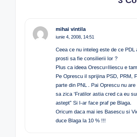
3 C
mihai vintila
iunie 4, 2008,
14:51
Ceea ce nu inteleg este de ce PDL 
prosti sa fie consilierii lor ?
Plus ca ideea Orescu=Iliescu e tam
Pe Oprescu il sprijina PSD, PRM, Fo
parte din PNL . Pai Oprescu nu are 
sa zica ‘Fratilor astia cred ca eu su
astept” Si l-ar face praf pe Blaga.
Oricum daca mai ies Basescu si Vide
duce Blaga la 10 % !!!