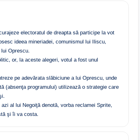
urajeze electoratul de dreapta să participe la vot
osesc ideea mineriadei, comunismul lui Iliscu,
 lui Oprescu.
ic, or, la aceste alegeri, votul a fost unul
ntreze pe adevărata slăbiciune a lui Oprescu, unde
ită (absenţa programului) utilizează o strategie care
şi.
 azi al lui Negoiţă denotă, vorba reclamei Sprite,
tă şi îi va costa.