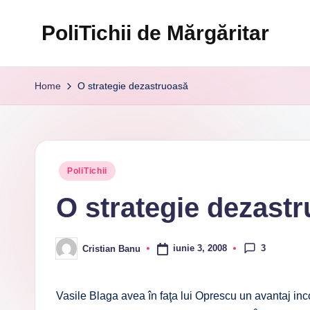
PoliTichii de Mărgăritar
Skip
to
Blogărind
content
din
Home
O strategie dezastruoasă
2005
Posted
PoliTichii
in
O strategie dezast
3
iunie 3, 2008
Cristian Banu
Posted
by
Vasile Blaga avea în faţa lui Oprescu un avantaj in