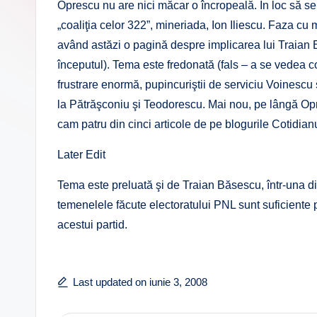
Oprescu nu are nici măcar o încropeală. În loc să s
„coaliţia celor 322”, mineriada, Ion Iliescu. Faza cu 
având astăzi o pagină despre implicarea lui Traian 
începutul). Tema este fredonată (fals – a se vedea co
frustrare enormă, pupincuriştii de serviciu Voinescu 
la Pătrăşconiu şi Teodorescu. Mai nou, pe lângă Opr
cam patru din cinci articole de pe blogurile Cotidianu
Later Edit
Tema este preluată şi de Traian Băsescu, într-una di
temenelele făcute electoratului PNL sunt suficiente p
acestui partid.
Last updated on iunie 3, 2008