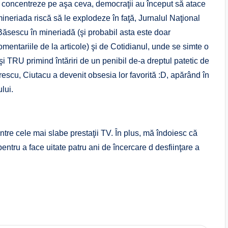
e concentreze pe aşa ceva, democraţii au început să atace
mineriada riscă să le explodeze în faţă, Jurnalul Naţional
Băsescu în mineriadă (şi probabil asta este doar
mentariile de la articole) şi de Cotidianul, unde se simte o
şi TRU primind întăriri de un penibil de-a dreptul patetic de
escu, Ciutacu a devenit obsesia lor favorită :D, apărând în
lui.
ntre cele mai slabe prestaţii TV. În plus, mă îndoiesc că
entru a face uitate patru ani de încercare d desfiinţare a