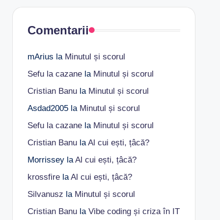
Comentarii
mArius
la
Minutul și scorul
Sefu la cazane
la
Minutul și scorul
Cristian Banu
la
Minutul și scorul
Asdad2005
la
Minutul și scorul
Sefu la cazane
la
Minutul și scorul
Cristian Banu
la
Al cui ești, țâcă?
Morrissey
la
Al cui ești, țâcă?
krossfire
la
Al cui ești, țâcă?
Silvanusz
la
Minutul și scorul
Cristian Banu
la
Vibe coding și criza în IT