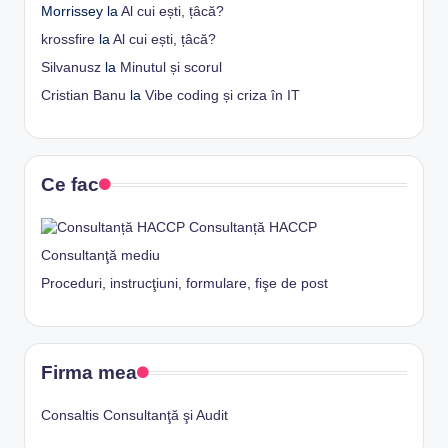
Morrissey
la
Al cui ești, țâcă?
krossfire
la
Al cui ești, țâcă?
Silvanusz
la
Minutul și scorul
Cristian Banu
la
Vibe coding și criza în IT
Ce fac
Consultanță HACCP
Consultanţă mediu
Proceduri, instrucţiuni, formulare, fişe de post
Firma mea
Consaltis Consultanţă şi Audit