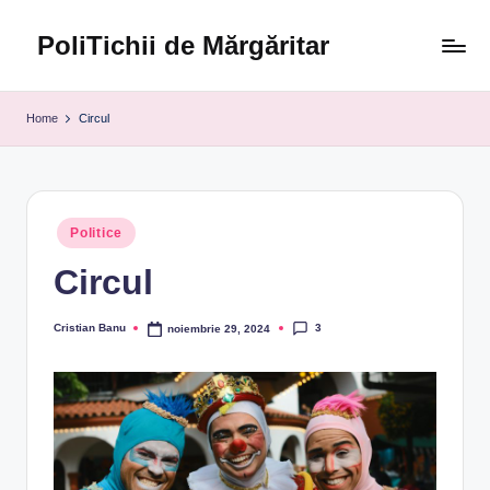
PoliTichii de Mărgăritar
Skip
to
Blogărind
content
din
Home
Circul
2005
Posted
Politice
in
Circul
3
Cristian Banu
noiembrie 29, 2024
Posted
by