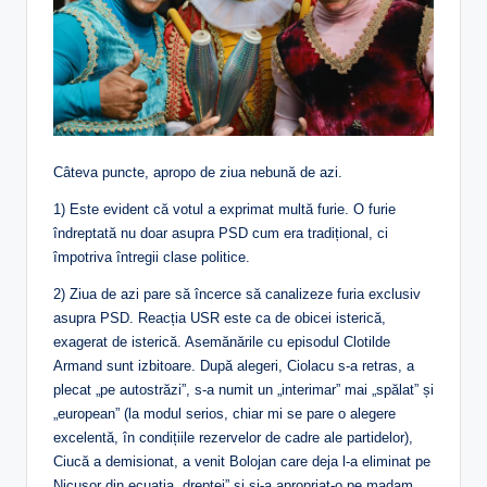
Câteva puncte, apropo de ziua nebună de azi.
1) Este evident că votul a exprimat multă furie. O furie
îndreptată nu doar asupra PSD cum era tradițional, ci
împotriva întregii clase politice.
2) Ziua de azi pare să încerce să canalizeze furia exclusiv
asupra PSD. Reacția USR este ca de obicei isterică,
exagerat de isterică. Asemănările cu episodul Clotilde
Armand sunt izbitoare. După alegeri, Ciolacu s-a retras, a
plecat „pe autostrăzi”, s-a numit un „interimar” mai „spălat” și
„european” (la modul serios, chiar mi se pare o alegere
excelentă, în condițiile rezervelor de cadre ale partidelor),
Ciucă a demisionat, a venit Bolojan care deja l-a eliminat pe
Nicușor din ecuația „dreptei” și și-a apropriat-o pe madam