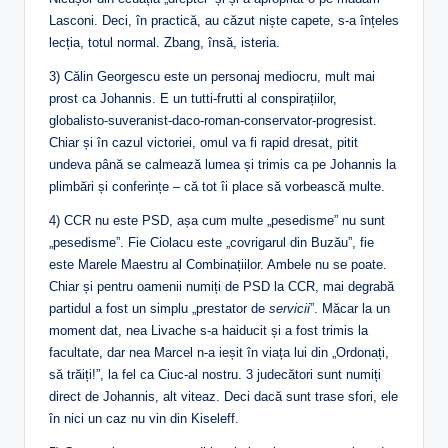
Lasconi. Deci, în practică, au căzut niște capete, s-a înțeles
lecția, totul normal. Zbang, însă, isteria.
3) Călin Georgescu este un personaj mediocru, mult mai
prost ca Johannis. E un tutti-frutti al conspirațiilor,
globalisto-suveranist-daco-roman-conservator-progresist.
Chiar și în cazul victoriei, omul va fi rapid dresat, pitit
undeva până se calmează lumea și trimis ca pe Johannis la
plimbări și conferințe – că tot îi place să vorbească multe.
4) CCR nu este PSD, așa cum multe „pesedisme” nu sunt
„pesedisme”. Fie Ciolacu este „covrigarul din Buzău”, fie
este Marele Maestru al Combinațiilor. Ambele nu se poate.
Chiar și pentru oamenii numiți de PSD la CCR, mai degrabă
partidul a fost un simplu „prestator de
servicii
”. Măcar la un
moment dat, nea Livache s-a haiducit și a fost trimis la
facultate, dar nea Marcel n-a ieșit în viața lui din „Ordonați,
să trăiți!”, la fel ca Ciuc-al nostru. 3 judecători sunt numiți
direct de Johannis, alt viteaz. Deci dacă sunt trase sfori, ele
în nici un caz nu vin din Kiseleff.