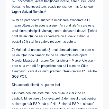
5) Concomitent, avem tradiționala isterie, sare cursul, cade
bursa, ne fug investitorii, scade pensia, ce mai, (uniunea)
Urgent Salvați România!
6) Mi se pare foarte suspectă implicarea exagerată a lui
Traian Băsescu în aceste alegeri, în condițiile în care este
unul dintre principalii vinovați pentru dezastrul de azi. Ținând
cont de anunțul de azi că votează cu Ludovic Orban, e
posibil să fi stat în spatele retragerii acestuia.
7) Mai există un scenariu ȘI mai abracadabrant, pe care nu
l-a enunțat încă nimeni: tot ce se întâmplă este opera
Marelui Maestru al Tuturor Combinațiilor – Marcel Ciolacu –
care nu a vrut să fie președinte așa că-l pune pe Călin
Georgescu care îl va numi premier într-un guvern PSD-AUR-
SOS-POT.
Din această dilemă, nu putem ieși.
Din toată nebunia asta mie încă nu-mi e clar cine ce
câștigă. Mi se pare că cineva profită de haosul creat pentru
a distruge atât PSD, cât și PNL. E clar că PSD e „sinucis”,