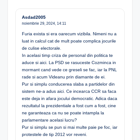
Asdad2005
noiembrie 29, 2024,
14:11
Furia exista si era oarecum vizibila. Nimeni nu a
luat in calcul cat de mult poate complica jocurile
de culise electorale.
In acelasi timp criza de personal din politica te
aduce si aici. La PSD se rasuceste Cozminca in
mormant cand vede ce greseli se fac, iar la PNL
rade si acum Videanu prin diamante de ei.
Pur si simplu conducerea slaba a partidelor din
sistem ne-a adus aici. Ce incearca CCR sa faca
este deja in afara jocului democratic. Adica daca
rezultatul la prezidentiale a fost cum a fost, cine
ne garanteaza ca nu se poate intampla la
parlamentare acelasi lucru?
Pur si simplu se pun si mai multe paie pe foc, iar
protestele de tip 2012 vor reveni.