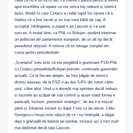
ceea ce nu e un lucru rău, că merită o pauză pentru a reveni
apoi triumfător să repare ce vor strica toți nebunii și istericii
ăștia. Modul în care Ciolacu a cedat rapid îmi spune că a
înțeles că a fost lucrat și nu mai vrea bătăi de cap. A
acceptat înfrângerea, a pupat-o pe Lasconi și i-a urat
succes. A mutat bine, ca PNL cu Bolojan, punând interimar
un politician din parlamentul european, de un alt tip decât
pesedistul obișnuit. A
reiterat
că se retrage complet din
cursa pentru prezidențiale.
„Scenariul” meu este că era pregătită o guvernare PSD-PNL
cu Ciolacu președinte/Bolojan premier, continuare guvernării
actuale. Ca la fiecare alegeri, au fost băgați de servicii
diverși iepurași, de la PSD s-au dus 5-6% din voturi către
unul, către altul. Unul s-a dovedit mai sprinten decât trebuia
și lucrurile au scăpat de sub control și acum toată lumea e
panicată, inclusiv „partenerii strategici”, de aia s-a mișcat
până și Johannis instant nu după 3 luni ca de obicei. Călin
Georgescu însuși este năucit de ce i se întâmplă, a băgat
deja o grămadă de batiste pe țambal, inclusiv azi a fost mult
mai diplomat decât țața Lasconi.