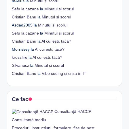
mArius
la
Minutul și scorul
Sefu la cazane
la
Minutul și scorul
Cristian Banu
la
Minutul și scorul
Asdad2005
la
Minutul și scorul
Sefu la cazane
la
Minutul și scorul
Cristian Banu
la
Al cui ești, țâcă?
Morrissey
la
Al cui ești, țâcă?
krossfire
la
Al cui ești, țâcă?
Silvanusz
la
Minutul și scorul
Cristian Banu
la
Vibe coding și criza în IT
Ce fac
Consultanță HACCP
Consultanţă mediu
Proceduri, instrucţiuni, formulare, fişe de post