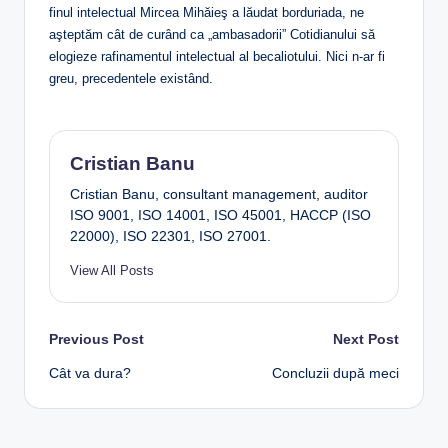
finul intelectual Mircea Mihăieş a lăudat borduriada, ne
aşteptăm cât de curând ca „ambasadorii” Cotidianului să
elogieze rafinamentul intelectual al becaliotului. Nici n-ar fi
greu, precedentele existând.
Cristian Banu
Cristian Banu, consultant management, auditor
ISO 9001, ISO 14001, ISO 45001, HACCP (ISO
22000), ISO 22301, ISO 27001.
View All Posts
Post
Previous Post
Next Post
Cât va dura?
Concluzii după meci
navigation