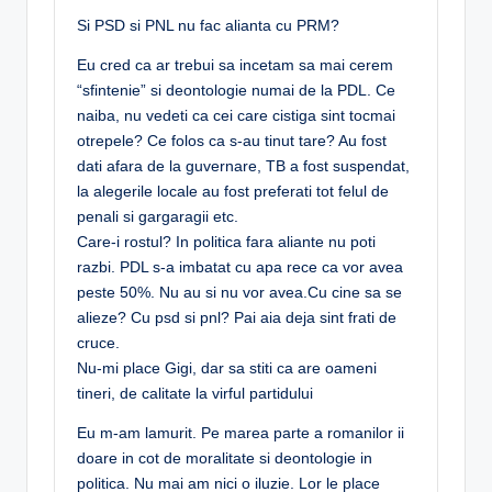
Si PSD si PNL nu fac alianta cu PRM?
Eu cred ca ar trebui sa incetam sa mai cerem
“sfintenie” si deontologie numai de la PDL. Ce
naiba, nu vedeti ca cei care cistiga sint tocmai
otrepele? Ce folos ca s-au tinut tare? Au fost
dati afara de la guvernare, TB a fost suspendat,
la alegerile locale au fost preferati tot felul de
penali si gargaragii etc.
Care-i rostul? In politica fara aliante nu poti
razbi. PDL s-a imbatat cu apa rece ca vor avea
peste 50%. Nu au si nu vor avea.Cu cine sa se
alieze? Cu psd si pnl? Pai aia deja sint frati de
cruce.
Nu-mi place Gigi, dar sa stiti ca are oameni
tineri, de calitate la virful partidului
Eu m-am lamurit. Pe marea parte a romanilor ii
doare in cot de moralitate si deontologie in
politica. Nu mai am nici o iluzie. Lor le place