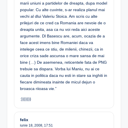
marii uniuni a partidelor de dreapta, dupa model
popular. Cu alte cuvinte, s-ar realiza planul mai
vechi al dlui Valeriu Stoica. Am scris cu alte
prilejuri de ce cred ca Romania are nevoie de o
dreapta unita, asa ca nu voi reda aici aceste
argumente. Dl Basescu are, acum, ocazia de a
face acest imens bine Romaniei daca va
intelege ceea ce stiu, de milenii, chinezii, ca in
orice criza sade ascunsa o mare sansa de mai
bine (…) De asemenea, reticentele fata de PNG
trebuie sa dispara. Vorba lui Maniu, nu ai ce
cauta in politica daca nu esti in stare sa inghiti in
fiecare dimineata inainte de micul dejun o
broasca riioasa vie.”
:)))))))
felix
iunie 18, 2008,
17:51