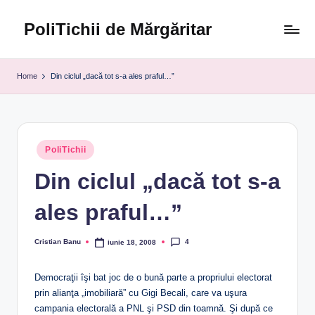
PoliTichii de Mărgăritar
Skip
to
Blogărind
content
din
Home
Din ciclul „dacă tot s-a ales praful…”
2005
Posted
PoliTichii
in
Din ciclul „dacă tot s-a
ales praful…”
4
Cristian Banu
iunie 18, 2008
Posted
by
Democraţii îşi bat joc de o bună parte a propriului electorat
prin alianţa „imobiliară” cu Gigi Becali, care va uşura
campania electorală a PNL şi PSD din toamnă. Şi după ce