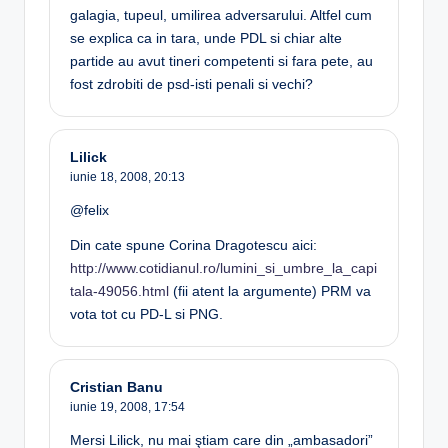
galagia, tupeul, umilirea adversarului. Altfel cum
se explica ca in tara, unde PDL si chiar alte
partide au avut tineri competenti si fara pete, au
fost zdrobiti de psd-isti penali si vechi?
Lilick
iunie 18, 2008,
20:13
@felix
Din cate spune Corina Dragotescu aici:
http://www.cotidianul.ro/lumini_si_umbre_la_capi
tala-49056.html
(fii atent la argumente) PRM va
vota tot cu PD-L si PNG.
Cristian Banu
iunie 19, 2008,
17:54
Mersi Lilick, nu mai ştiam care din „ambasadori”