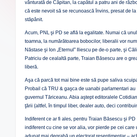
vânturată de Căpitan, la capătul a patru ani de război
că este nevoit să se recunoască învins, presat de la 
stăpânit.
Acum, PNL şi PD se află la egalitate. Numai că unul 
toamna, la numărătoarea bobocilor, liberalii vor nu
Năstase şi Ion „Eternul” Iliescu pe de-o parte, şi Căl
Patriciu de cealaltă parte, Traian Băsescu are o grea
liberă.
Aşa că parcă tot mai bine este să pupe saliva scuipaţ
Probail că TRU & gaşca de uanabi parlamentari au a
guvernul Tăriceanu. Abia aştept editoralele Cotidianul
ţării (altfel, în timpul liber, dealer auto, deci contribu
Indiferent ce ar fi ales, pentru Traian Băsescu şi P
indiferent cu cine se vor alia, vor pierde pe cei care
adunat mai degrabă un electorat resentimentar – achi