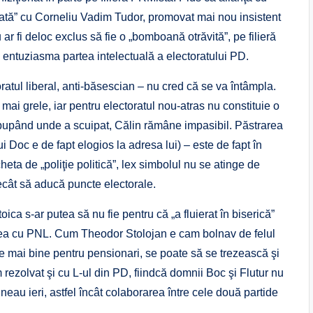
esată” cu Corneliu Vadim Tudor, promovat mai nou insistent
ar fi deloc exclus să fie o „bomboană otrăvită”, pe filieră
a entuziasma partea intelectuală a electoratului PD.
tul liberal, anti-băsescian – nu cred că se va întâmpla.
lt mai grele, iar pentru electoratul nou-atras nu constituie o
pupând unde a scuipat, Călin rămâne impasibil. Păstrarea
ui Doc e de fapt elogios la adresa lui) – este de fapt în
eta de „poliţie politică”, lex simbolul nu se atinge de
decât să aducă puncte electorale.
toica s-ar putea să nu fie pentru că „a fluierat în biserică”
rea cu PNL. Cum Theodor Stolojan e cam bolnav de felul
e mai bine pentru pensionari, se poate să se trezească şi
 rezolvat şi cu L-ul din PD, fiindcă domnii Boc şi Flutur nu
neau ieri, astfel încât colaborarea între cele două partide