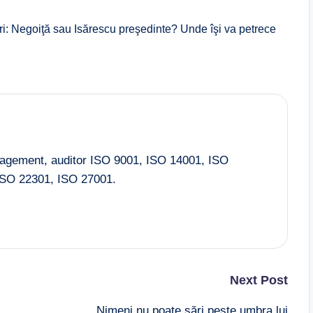
i: Negoiţă sau Isărescu preşedinte? Unde îşi va petrece
nagement, auditor ISO 9001, ISO 14001, ISO
SO 22301, ISO 27001.
Next Post
Nimeni nu poate sări peste umbra lui