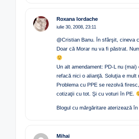
Roxana Iordache
iulie 30, 2008,
23:11
@Cristian Banu. În sfârşit, cineva c
Doar că Morar nu va fi păstrat. Nu
Un alt amendament: PD-L nu (mai) c
refacă nici o alianţă. Soluţia e mul
Problema cu PPE se rezolvă firesc
cotizaţii cu tot. Şi cu voturi în PE.
Blogul cu mărgăritare aterizează î
Mihai