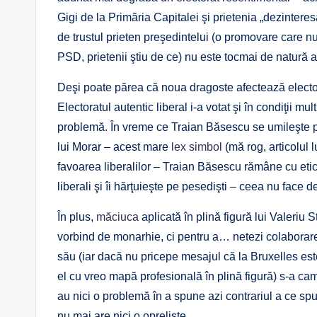
Gigi de la Primăria Capitalei şi prietenia „dezinter
de trustul prieten preşedintelui (o promovare care nu 
PSD, prietenii ştiu de ce) nu este tocmai de natură 
Deşi poate părea că noua dragoste afectează electora
Electoratul autentic liberal i-a votat şi în condiţii mu
problemă. În vreme ce Traian Băsescu se umileşte 
lui Morar – acest mare
lex simbol
(mă rog, articolul l
favoarea liberalilor – Traian Băsescu rămâne cu etich
liberali şi îi hărţuieşte pe pesedişti – ceea nu face 
În plus,
măciuca
aplicată în plină figură lui Valeriu S
vorbind de monarhie, ci pentru a… netezi colabora
său (iar dacă nu pricepe mesajul că la Bruxelles est
el cu vreo mapă profesională în plină figură) s-a cam
au nici o problemă în a spune azi contrariul a ce spu
nu mai are nici o oprelişte.