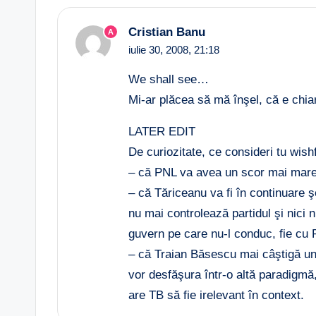
Cristian Banu
A
iulie 30, 2008,
21:18
We shall see…
Mi-ar plăcea să mă înşel, că e chiar 
LATER EDIT
De curiozitate, ce consideri tu wishf
– că PNL va avea un scor mai mare
– că Tăriceanu va fi în continuare 
nu mai controlează partidul şi nici nu
guvern pe care nu-l conduc, fie cu
– că Traian Băsescu mai câştigă un
vor desfăşura într-o altă paradigmă,
are TB să fie irelevant în context.