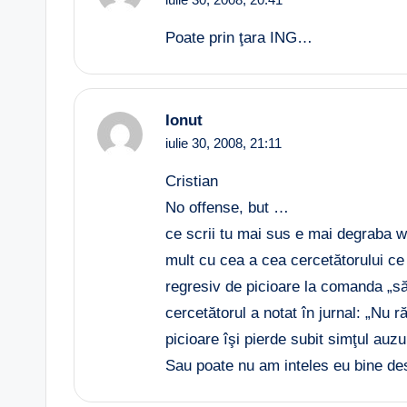
Poate prin ţara ING…
Ionut
iulie 30, 2008,
21:11
Cristian
No offense, but …
ce scrii tu mai sus e mai degraba wh
mult cu cea a cea cercetătorului ce
regresiv de picioare la comanda „săr
cercetătorul a notat în jurnal: „Nu
picioare îşi pierde subit simţul auzul
Sau poate nu am inteles eu bine des