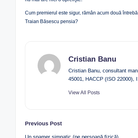
Cum premierul este sigur, rămân acum două întrebăr
Traian Băsescu pensia?
Cristian Banu
Cristian Banu, consultant ma
45001, HACCP (ISO 22000), I
View All Posts
Post
Previous Post
Un spamer simpatic (pe persoană fizică)