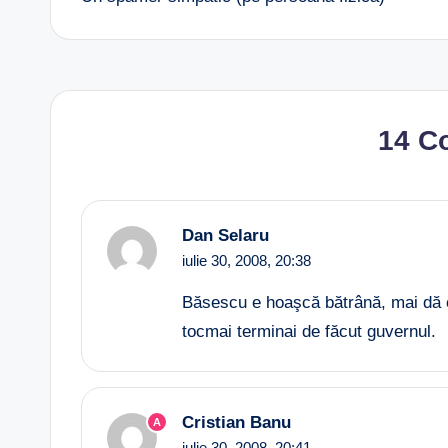
navigation
14 C
Dan Selaru
iulie 30, 2008,
20:38
Băsescu e hoaşcă bătrână, mai dă 
tocmai terminai de făcut guvernul.
Cristian Banu
A
iulie 30, 2008,
20:41