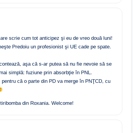
are scrie cum tot anticipez şi eu de vreo două luni!
meşte Predoiu un profesionist şi UE cade pe spate.
ontează, aşa că s-ar putea să nu fie nevoie să se
t mai simplă: fuziune prin absorbţie în PNL.
, pentru că o parte din PD va merge în PNŢCD, cu
n tiribomba din Roxania. Welcome!