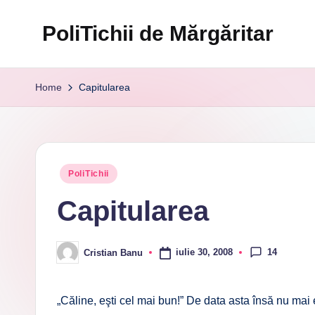
PoliTichii de Mărgăritar
Skip
to
Blogărind
content
din
Home
Capitularea
2005
Posted
PoliTichii
in
Capitularea
14
iulie 30, 2008
Cristian Banu
Posted
by
„Căline, eşti cel mai bun!” De data asta însă nu mai