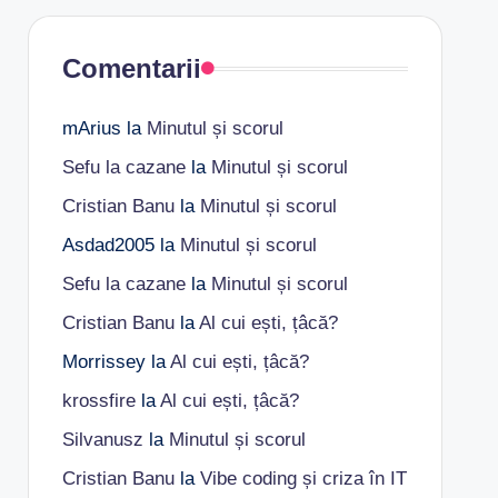
Comentarii
mArius
la
Minutul și scorul
Sefu la cazane
la
Minutul și scorul
Cristian Banu
la
Minutul și scorul
Asdad2005
la
Minutul și scorul
Sefu la cazane
la
Minutul și scorul
Cristian Banu
la
Al cui ești, țâcă?
Morrissey
la
Al cui ești, țâcă?
krossfire
la
Al cui ești, țâcă?
Silvanusz
la
Minutul și scorul
Cristian Banu
la
Vibe coding și criza în IT