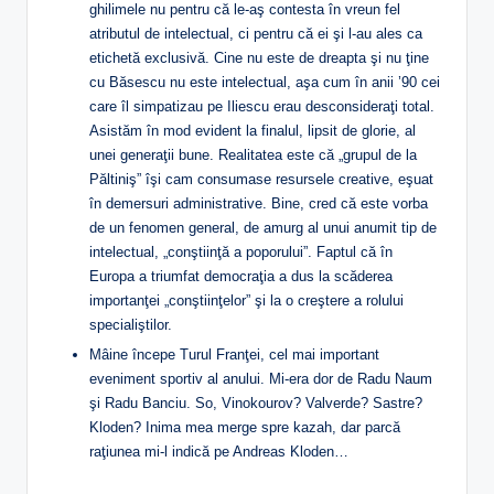
ghilimele nu pentru că le-aş contesta în vreun fel
atributul de intelectual, ci pentru că ei şi l-au ales ca
etichetă exclusivă. Cine nu este de dreapta şi nu ţine
cu Băsescu nu este intelectual, aşa cum în anii ’90 cei
care îl simpatizau pe Iliescu erau desconsideraţi total.
Asistăm în mod evident la finalul, lipsit de glorie, al
unei generaţii bune. Realitatea este că „grupul de la
Păltiniş” îşi cam consumase resursele creative, eşuat
în demersuri administrative. Bine, cred că este vorba
de un fenomen general, de amurg al unui anumit tip de
intelectual, „conştiinţă a poporului”. Faptul că în
Europa a triumfat democraţia a dus la scăderea
importanţei „conştiinţelor” şi la o creştere a rolului
specialiştilor.
Mâine începe Turul Franţei, cel mai important
eveniment sportiv al anului. Mi-era dor de Radu Naum
şi Radu Banciu. So, Vinokourov? Valverde? Sastre?
Kloden? Inima mea merge spre kazah, dar parcă
raţiunea mi-l indică pe Andreas Kloden…