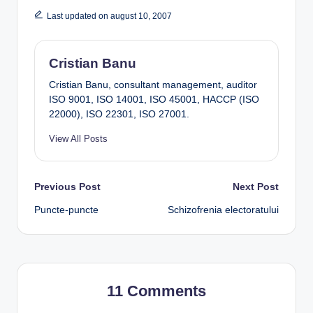
Last updated on august 10, 2007
Cristian Banu
Cristian Banu, consultant management, auditor
ISO 9001, ISO 14001, ISO 45001, HACCP (ISO
22000), ISO 22301, ISO 27001.
View All Posts
Post
Previous Post
Next Post
Puncte-puncte
Schizofrenia electoratului
navigation
11 Comments