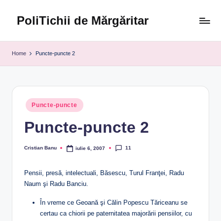
PoliTichii de Mărgăritar
Skip
to
Blogărind
content
din
Home
Puncte-puncte 2
2005
Posted
Puncte-puncte
in
Puncte-puncte 2
11
Cristian Banu
iulie 6, 2007
Posted
by
Pensii, presă, intelectuali, Băsescu, Turul Franţei, Radu
Naum şi Radu Banciu.
În vreme ce Geoană şi Călin Popescu Tăriceanu se
certau ca chiorii pe paternitatea majorării pensiilor, cu