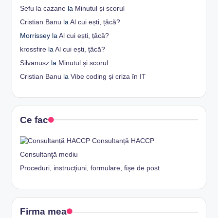
Sefu la cazane
la
Minutul și scorul
Cristian Banu
la
Al cui ești, țâcă?
Morrissey
la
Al cui ești, țâcă?
krossfire
la
Al cui ești, țâcă?
Silvanusz
la
Minutul și scorul
Cristian Banu
la
Vibe coding și criza în IT
Ce fac
Consultanță HACCP
Consultanţă mediu
Proceduri, instrucţiuni, formulare, fişe de post
Firma mea