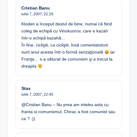
Cristian Banu
iulie 7, 2007,
22:29
Kloden a început destul de bine, numai că fiind
coleg de echipă cu Vinokuorov, care e kazah
într-o echipă kazahă…
În fine, cicliştii, ca cicliştii, însă comentatotorii
sunt anul acesta într-o formă senzaţională
iar
Franţa… s-a săturat de comunism şi a trecut la
dreapta
Stas
iulie 7, 2007,
22:45
@Cristian Banu – Nu prea am inteles asta cu
franta si comunismul, Chirac a fost comunist sau
ce ? :))