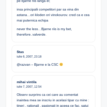
pe bjarne riis langa el;
insa principalii competitori par sa vina din
astana…ori kloden ori vinokourov. cred ca e cea
mai puternica echipa
never the less…Bjarne riis is my bet,
therefore..valverde.
Stas
iulie 6, 2007,
23:18
@razvan – Bjarne e la CSC
mihai vintila
iulie 7, 2007,
12:54
Observ surprins ca cei care au comentat
inaintea mea se inscriu in acelasi tipar cu mine :
tineri , rationali , pasionati in aceea ce fac, satui