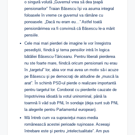
o singură volută „Guvernul vrea să dea ţeapă
pensionarilor” Traian Băsescu îşi va asuma integral
foloasele în vreme ce guvernul va rămâne cu
ponoasele. „Dacă nu eram eu…” Astfel toată
pensionărimea va fi convinsă că Băsescu le-a mărit
pensiile.
Cele mai mari pierderi de imagine le vor înregistra
pesediştii, fiindcă şi tema pensiilor intră în logica
bătăliei Băsescu-Tăriceanu. Pentru liberali pierderea
nu ste foarte mare, fiindcă oricum pensionarii nu erau
în „targetul” lor, abia vor mai avea un motiv să-i acuze
pe Băsescu şi pe democraţi de atitudine de „muscă la
arat”. În schimb PSD-ul pierde o realizare importantă
pentru targetul lor. Coroborat cu pierderile cauzate de
împotrivirea idioată la votul uninominal, până la
toamnă îi văd sub PNL în sondaje (deja sunt sub PNL
la alegerile pentru Parlamentul european).
Mă întreb cum va supravieţui mass-media
românească acestei perioade ruşinoase. Aceeaşi
întrebare este şi pentru „intelectualitate”. Am pus