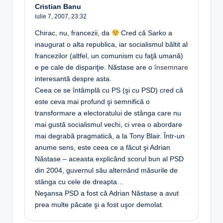
Cristian Banu
iulie 7, 2007,
23:32
Chirac, nu, francezii, da
Cred că Sarko a
inaugurat o alta republica, iar socialismul băltit al
francezilor (altfel, un comunism cu faţă umană)
e pe cale de dispariţie. Năstase are o
însemnare
interesantă despre asta.
Ceea ce se întâmplă cu PS (şi cu PSD) cred că
este ceva mai profund şi semnifică o
transformare a electoratului de stânga care nu
mai gustă socialismul vechi, ci vrea o abordare
mai degrabă pragmatică, a la Tony Blair. Într-un
anume sens, este ceea ce a făcut şi Adrian
Năstase – aceasta explicând scorul bun al PSD
din 2004, guvernul său alternând măsurile de
stânga cu cele de dreapta…
Neşansa PSD a fost că Adrian Năstase a avut
prea multe păcate şi a fost uşor demolat.