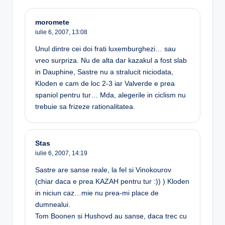
moromete
iulie 6, 2007,
13:08
Unul dintre cei doi frati luxemburghezi… sau
vreo surpriza. Nu de alta dar kazakul a fost slab
in Dauphine, Sastre nu a stralucit niciodata,
Kloden e cam de loc 2-3 iar Valverde e prea
spaniol pentru tur… Mda, alegerile in ciclism nu
trebuie sa frizeze rationalitatea.
Stas
iulie 6, 2007,
14:19
Sastre are sanse reale, la fel si Vinokourov
(chiar daca e prea KAZAH pentru tur :)) ) Kloden
in niciun caz…mie nu prea-mi place de
dumnealui.
Tom Boonen si Hushovd au sanse, daca trec cu