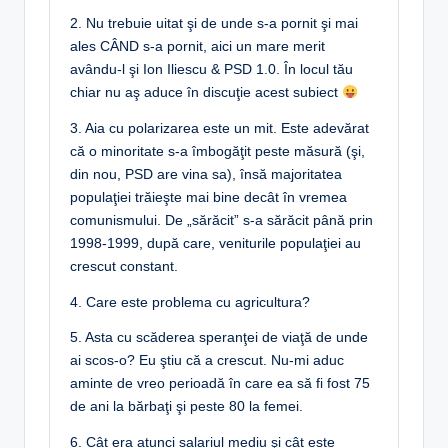
2. Nu trebuie uitat şi de unde s-a pornit şi mai
ales CÂND s-a pornit, aici un mare merit
avându-l şi Ion Iliescu & PSD 1.0. În locul tău
chiar nu aş aduce în discuţie acest subiect
3. Aia cu polarizarea este un mit. Este adevărat
că o minoritate s-a îmbogăţit peste măsură (şi,
din nou, PSD are vina sa), însă majoritatea
populaţiei trăieşte mai bine decât în vremea
comunismului. De „sărăcit” s-a sărăcit până prin
1998-1999, după care, veniturile populaţiei au
crescut constant.
4. Care este problema cu agricultura?
5. Asta cu scăderea speranţei de viaţă de unde
ai scos-o? Eu ştiu că a crescut. Nu-mi aduc
aminte de vreo perioadă în care ea să fi fost 75
de ani la bărbaţi şi peste 80 la femei.
6. Cât era atunci salariul mediu şi cât este