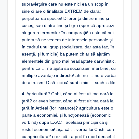
supravieţuire care nu este nici ea un scop în
sine ci are o finalitate EXTREM de clară:
perpetuarea speciei! Diferenţa dintre mine şi
cocoş, sau dintre tine şi tigru (sper că apreciezi
alegerea termenilor în comparaţii! ) este că noi
putem să ne vedem de interesele personale şi
în cadrul unui grup (socializare, dar asta fac, în
esenţă, şi furnicile) ba putem chiar să ajutăm
elementele din grup mai neadaptate darwinistic,
pentru că … ne ajută să socializăm mai bine, cu
multiple avantaje indirecte! ah, nu … nu e vorba
de altruism! O să zici că sunt cinic … such is life!
4. Agricultură? Gabi, când ai fost ultima oară la
ţară? or even better, când ai fost ultima oară la
ţară în Ardeal (for instance)? agricultura este o
parte a economiei, şi funcţionează (economic
vorbind) după EXACT aceleaşi principii ca şi
restul economiei! aşa că … vorba lui Cristi: ce-i
cu agricultura? crezi că i-a priit în mod deosebit