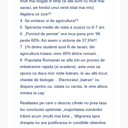
mult mai bogati in timp ce altii sunt cu mult mai
saraci, pe fondul unui venit total mai mic)
Algebra ce zice!?
4. Sa vorbesc si de agricultura!?
5. Speranta medie de viata a scazut cu 6-7 ani
6. „Punctul de pensie” era inca pana prin ’96
peste 60%. Azi avem o victorie de 37,5%!!!
7. 1% dintre studenti sunt fii de tarani; din
agricultura traiesc vreo 40% dintre romani…
8. Populatia Romaniei se afla intr-un proces de
imbatranire rapida (si scadere); asta vrea sa
spuna ca daca mor niste batrani, le iau altii locul,
chestie de biologie… Electoratul „batran” nu
dispare pentru ca, odata cu varsta, le vine altora
mintea la cap.
Realitatea pe care o descriu cifrele nu prea lasa
loc concluziei optimiste „majoritatea românilor
trăind acum (mult) mai bine „. Migrarea spre
dreapta nu are justificarea in conditiile obiective.