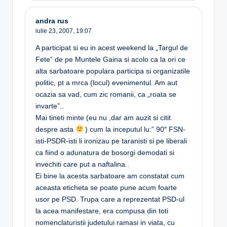
andra rus
iulie 23, 2007,
19:07
A participat si eu in acest weekend la „Targul de
Fete” de pe Muntele Gaina si acolo ca la ori ce
alta sarbatoare populara participa si organizatile
politic, pt a mrca (locul) evenimentul. Am aut
ocazia sa vad, cum zic romanii, ca „roata se
invarte”..
Mai tineti minte (eu nu ,dar am auzit si citit
despre asta
) cum la inceputul lu:” 90″ FSN-
isti-PSDR-isti li ironizau pe taranisti si pe liberali
ca fiind o adunatura de bosorgi demodati si
invechiti care put a naftalina..
Ei bine la acesta sarbatoare am constatat cum
aceasta eticheta se poate pune acum foarte
usor pe PSD. Trupa care a reprezentat PSD-ul
la acea manifestare, era compusa din toti
nomenclaturistii judetului ramasi in viata, cu