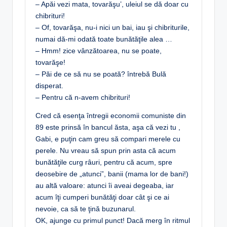
– Apăi vezi mata, tovarăşu’, uleiul se dă doar cu
chibrituri!
– Of, tovarăşa, nu-i nici un bai, iau şi chibriturile,
numai dă-mi odată toate bunătăţile alea …
– Hmm! zice vânzătoarea, nu se poate,
tovarăşe!
– Păi de ce să nu se poată? întrebă Bulă
disperat.
– Pentru că n-avem chibrituri!
Cred că esenţa întregii economii comuniste din
89 este prinsă în bancul ăsta, aşa că vezi tu ,
Gabi, e puţin cam greu să compari merele cu
perele. Nu vreau să spun prin asta că acum
bunătăţile curg râuri, pentru că acum, spre
deosebire de „atunci”, banii (mama lor de bani!)
au altă valoare: atunci îi aveai degeaba, iar
acum îţi cumperi bunătăţi doar cât şi ce ai
nevoie, ca să te ţină buzunarul.
OK, ajunge cu primul punct! Dacă merg în ritmul