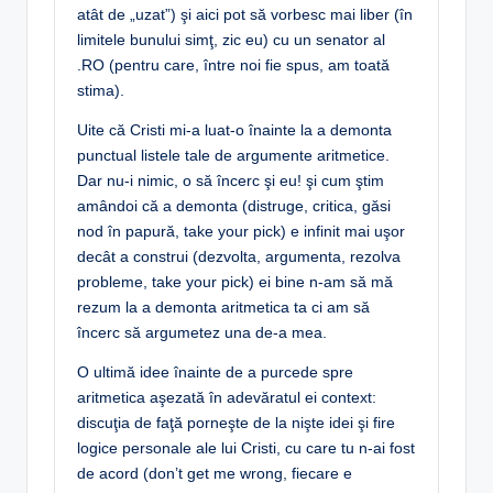
atât de „uzat”) şi aici pot să vorbesc mai liber (în
limitele bunului simţ, zic eu) cu un senator al
.RO (pentru care, între noi fie spus, am toată
stima).
Uite că Cristi mi-a luat-o înainte la a demonta
punctual listele tale de argumente aritmetice.
Dar nu-i nimic, o să încerc şi eu! şi cum ştim
amândoi că a demonta (distruge, critica, găsi
nod în papură, take your pick) e infinit mai uşor
decât a construi (dezvolta, argumenta, rezolva
probleme, take your pick) ei bine n-am să mă
rezum la a demonta aritmetica ta ci am să
încerc să argumetez una de-a mea.
O ultimă idee înainte de a purcede spre
aritmetica aşezată în adevăratul ei context:
discuţia de faţă porneşte de la nişte idei şi fire
logice personale ale lui Cristi, cu care tu n-ai fost
de acord (don’t get me wrong, fiecare e