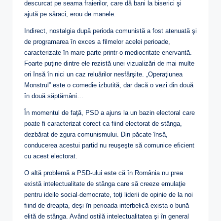
descurcat pe seama fraierilor, care dă bani la biserici şi
ajută pe săraci, erou de manele.
Indirect, nostalgia după perioda comunistă a fost atenuată şi
de programarea în exces a filmelor acelei perioade,
caracterizate în mare parte printr-o mediocritate enervantă.
Foarte puţine dintre ele rezistă unei vizualizări de mai multe
ori însă în nici un caz reluărilor nesfârşite. „Operaţiunea
Monstrul” este o comedie izbutită, dar dacă o vezi din două
în două săptămâni…
În momentul de faţă, PSD a ajuns la un bazin electoral care
poate fi caracterizat corect ca fiind electorat de stânga,
dezbărat de zgura comunismului. Din păcate însă,
conducerea acestui partid nu reuşeşte să comunice eficient
cu acest electorat.
O altă problemă a PSD-ului este că în România nu prea
există intelectualitate de stânga care să creeze emulaţie
pentru ideile social-democrate, toţi liderii de opinie de la noi
fiind de dreapta, deşi în perioada interbelică exista o bună
elită de stânga. Având ostilă intelectualitatea şi în general