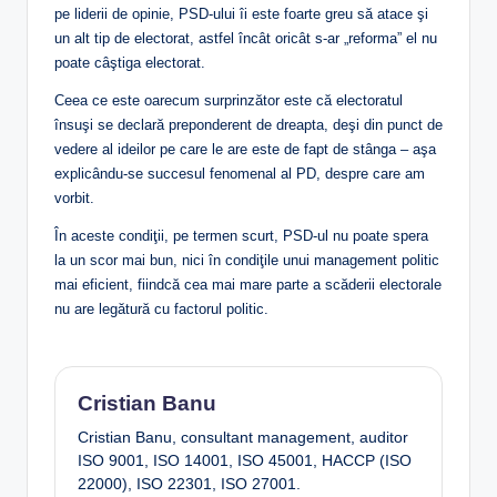
pe liderii de opinie, PSD-ului îi este foarte greu să atace şi
un alt tip de electorat, astfel încât oricât s-ar „reforma” el nu
poate câştiga electorat.
Ceea ce este oarecum surprinzător este că electoratul
însuşi se declară preponderent de dreapta, deşi din punct de
vedere al ideilor pe care le are este de fapt de stânga – aşa
explicându-se succesul fenomenal al PD, despre care am
vorbit.
În aceste condiţii, pe termen scurt, PSD-ul nu poate spera
la un scor mai bun, nici în condiţile unui management politic
mai eficient, fiindcă cea mai mare parte a scăderii electorale
nu are legătură cu factorul politic.
Cristian Banu
Cristian Banu, consultant management, auditor
ISO 9001, ISO 14001, ISO 45001, HACCP (ISO
22000), ISO 22301, ISO 27001.