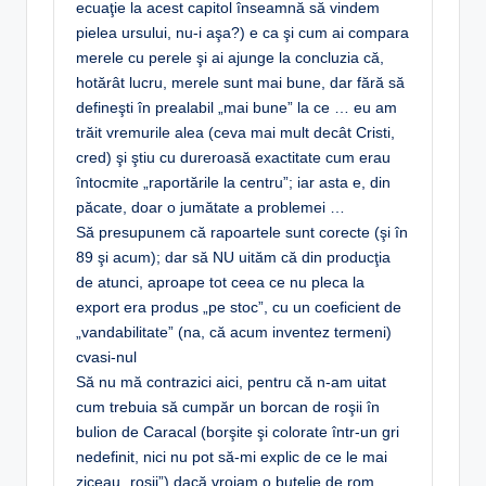
ecuaţie la acest capitol înseamnă să vindem
pielea ursului, nu-i aşa?) e ca şi cum ai compara
merele cu perele şi ai ajunge la concluzia că,
hotărât lucru, merele sunt mai bune, dar fără să
defineşti în prealabil „mai bune” la ce … eu am
trăit vremurile alea (ceva mai mult decât Cristi,
cred) şi ştiu cu dureroasă exactitate cum erau
întocmite „raportările la centru”; iar asta e, din
păcate, doar o jumătate a problemei …
Să presupunem că rapoartele sunt corecte (şi în
89 şi acum); dar să NU uităm că din producţia
de atunci, aproape tot ceea ce nu pleca la
export era produs „pe stoc”, cu un coeficient de
„vandabilitate” (na, că acum inventez termeni)
cvasi-nul
Să nu mă contrazici aici, pentru că n-am uitat
cum trebuia să cumpăr un borcan de roşii în
bulion de Caracal (borşite şi colorate într-un gri
nedefinit, nici nu pot să-mi explic de ce le mai
ziceau „roşii”) dacă vroiam o butelie de rom