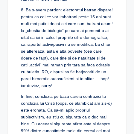
8. Ba s-avem pardon: electoratul batran dispare!
pentru ca cei ce vor imbatrani peste 15 ani sunt
mult mai putini decat cei care sunt batrani acum!
la „chestia de biologie” pe care ai pomenit-o ai
uitat sa iei in calcul propriile cifre demografice;
ca raportul activi/pasivi nu se modifica, ba chiar
se altereaza, asta e alta poveste (cea care
doare de fapt), care tine si de natalitate si de
cati „activi” mai raman prin tara sa faca odrasle
cu buletin .RO, dispusi sa fie batjocoriti de un
parat birocratic autosuficient si totalitar … hop!
iar deviez, sorry!
In fine, concluzia pe baza careia contrazici tu
concluzia lui Cristi (oops, ce alambicat am zis-o)
este eronata. Ca sa-mi aplic propriul
subiectivism, eu stiu cu sigurata ca o duc mai
bine. Cu aceeasi siguranta afirm asta si despre
99% dintre cunostintele mele din cercul cel mai