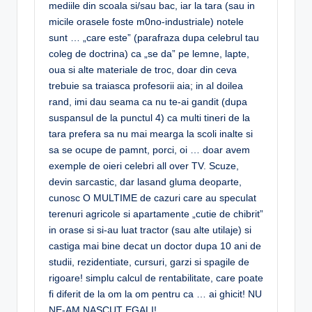
mediile din scoala si/sau bac, iar la tara (sau in
micile orasele foste m0no-industriale) notele
sunt … „care este” (parafraza dupa celebrul tau
coleg de doctrina) ca „se da” pe lemne, lapte,
oua si alte materiale de troc, doar din ceva
trebuie sa traiasca profesorii aia; in al doilea
rand, imi dau seama ca nu te-ai gandit (dupa
suspansul de la punctul 4) ca multi tineri de la
tara prefera sa nu mai mearga la scoli inalte si
sa se ocupe de pamnt, porci, oi … doar avem
exemple de oieri celebri all over TV. Scuze,
devin sarcastic, dar lasand gluma deoparte,
cunosc O MULTIME de cazuri care au speculat
terenuri agricole si apartamente „cutie de chibrit”
in orase si si-au luat tractor (sau alte utilaje) si
castiga mai bine decat un doctor dupa 10 ani de
studii, rezidentiate, cursuri, garzi si spagile de
rigoare! simplu calcul de rentabilitate, care poate
fi diferit de la om la om pentru ca … ai ghicit! NU
NE-AM NASCUT EGALI!