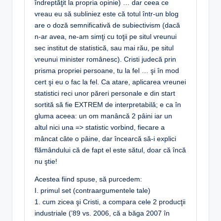
îndreptăţit la propria opinie) … dar ceea ce
vreau eu să subliniez este că totul într-un blog
are o doză semnificativă de subiectivism (dacă
n-ar avea, ne-am simţi cu toţii pe situl vreunui
sec institut de statistică, sau mai rău, pe situl
vreunui minister românesc). Cristi judecă prin
prisma propriei persoane, tu la fel … şi în mod
cert şi eu o fac la fel. Ca atare, aplicarea vreunei
statistici reci unor păreri personale e din start
sortită să fie EXTREM de interpretabilă; e ca în
gluma aceea: un om manâncă 2 pâini iar un
altul nici una => statistic vorbind, fiecare a
mâncat câte o pâine, dar încearcă să-i explici
flămândului că de fapt el este sătul, doar că încă
nu ştie!
Acestea fiind spuse, să purcedem:
I. primul set (contraargumentele tale)
1. cum zicea şi Cristi, a compara cele 2 producţii
industriale (’89 vs. 2006, că a băga 2007 în