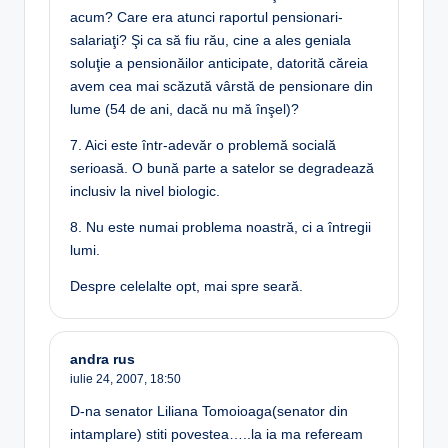
acum? Care era atunci raportul pensionari-
salariaţi? Şi ca să fiu rău, cine a ales geniala
soluţie a pensionăilor anticipate, datorită căreia
avem cea mai scăzută vârstă de pensionare din
lume (54 de ani, dacă nu mă înşel)?
7. Aici este într-adevăr o problemă socială
serioasă. O bună parte a satelor se degradează
inclusiv la nivel biologic.
8. Nu este numai problema noastră, ci a întregii
lumi.
Despre celelalte opt, mai spre seară.
andra rus
iulie 24, 2007,
18:50
D-na senator Liliana Tomoioaga(senator din
intamplare) stiti povestea…..la ia ma refeream