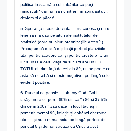
politica iliesciană a schimbărilor cu paşi
minusculi? dar nu, să nu intrăm în zona asta …
deviem şi e păcat!
5. Speranţa medie de viaţă … nu cunosc şi mi-e
lene să mă dau pe situri ale institutelor de
statistică (oare au situri organizaţiile astea? ).
Presupun că există explicaţii perfect plauzibile
atât pentru scădere cât şi pentru creştere … un
lucru însă e cert: viaţa de zi cu zi are un CU
TOTUL alt ritm faţă de cel din 89, nu se poate ca
asta să nu aibă şi efecte negative, pe lângă cele
evident pozitive.
6. Punctul de pensie … oh, my God! Gabi …
iarăşi mere cu pere! 60% din ce în 96 şi 37.5%
din ce în 2007? zău dacă în locul tău aş fi
pomenit tocmai 96, inflaţie şi dobânzi aberante
etc. … şi nu e numai asta! se leagă perfect de
punctul 5 şi demonstrează că Cristi a avut