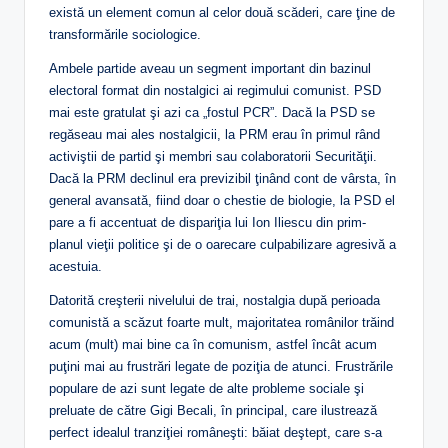
există un element comun al celor două scăderi, care ţine de
transformările sociologice.
Ambele partide aveau un segment important din bazinul
electoral format din nostalgici ai regimului comunist. PSD
mai este gratulat şi azi ca „fostul PCR”. Dacă la PSD se
regăseau mai ales nostalgicii, la PRM erau în primul rând
activiştii de partid şi membri sau colaboratorii Securităţii.
Dacă la PRM declinul era previzibil ţinând cont de vârsta, în
general avansată, fiind doar o chestie de biologie, la PSD el
pare a fi accentuat de dispariţia lui Ion Iliescu din prim-
planul vieţii politice şi de o oarecare culpabilizare agresivă a
acestuia.
Datorită creşterii nivelului de trai, nostalgia după perioada
comunistă a scăzut foarte mult, majoritatea românilor trăind
acum (mult) mai bine ca în comunism, astfel încât acum
puţini mai au frustrări legate de poziţia de atunci. Frustrările
populare de azi sunt legate de alte probleme sociale şi
preluate de către Gigi Becali, în principal, care ilustrează
perfect idealul tranziţiei româneşti: băiat deştept, care s-a