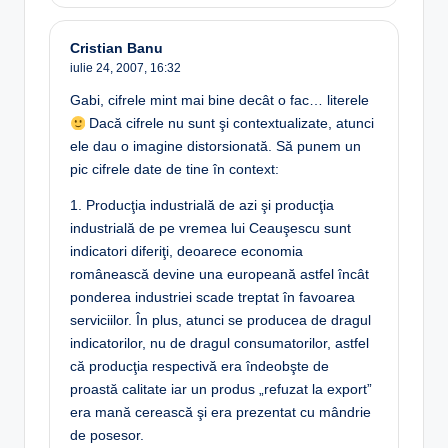
Cristian Banu
iulie 24, 2007,
16:32
Gabi, cifrele mint mai bine decât o fac… literele
Dacă cifrele nu sunt şi contextualizate, atunci
ele dau o imagine distorsionată. Să punem un
pic cifrele date de tine în context:
1. Producţia industrială de azi şi producţia
industrială de pe vremea lui Ceauşescu sunt
indicatori diferiţi, deoarece economia
românească devine una europeană astfel încât
ponderea industriei scade treptat în favoarea
serviciilor. În plus, atunci se producea de dragul
indicatorilor, nu de dragul consumatorilor, astfel
că producţia respectivă era îndeobşte de
proastă calitate iar un produs „refuzat la export”
era mană cerească şi era prezentat cu mândrie
de posesor.