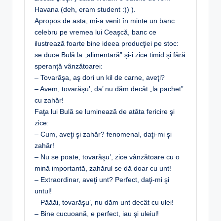
Havana (deh, eram student :)) ).
Apropos de asta, mi-a venit în minte un banc
celebru pe vremea lui Ceaşcă, banc ce
ilustrează foarte bine ideea producţiei pe stoc:
se duce Bulă la „alimentară” şi-i zice timid şi fără
speranţă vânzătoarei:
– Tovarăşa, aş dori un kil de carne, aveţi?
– Avem, tovarăşu’, da’ nu dăm decât „la pachet”
cu zahăr!
Faţa lui Bulă se luminează de atâta fericire şi
zice:
– Cum, aveţi şi zahăr? fenomenal, daţi-mi şi
zahăr!
– Nu se poate, tovarăşu’, zice vânzătoare cu o
mină importantă, zahărul se dă doar cu unt!
– Extraordinar, aveţi unt? Perfect, daţi-mi şi
untul!
– Păăăi, tovarăşu’, nu dăm unt decât cu ulei!
– Bine cucuoană, e perfect, iau şi uleiul!