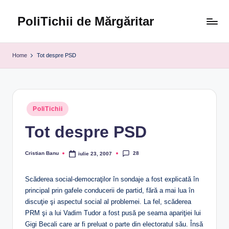
PoliTichii de Mărgăritar
Skip
to
Blogărind
content
din
Home
Tot despre PSD
2005
Posted
PoliTichii
in
Tot despre PSD
28
Cristian Banu
iulie 23, 2007
Posted
by
Scăderea social-democraţilor în sondaje a fost explicată în
principal prin gafele conducerii de partid, fără a mai lua în
discuţie şi aspectul social al problemei. La fel, scăderea
PRM şi a lui Vadim Tudor a fost pusă pe seama apariţiei lui
Gigi Becali care ar fi preluat o parte din electoratul său. Însă