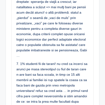
dreptate: speranţa de viaţă a crescut; iar
natalitatea a scăzut => mai mulţi bani pe pensii
acum decât atunci! o altă problemă: statul a
„pierdut” o seamă de „vaci de muls” prin
privatizare, „vaci” pe care le foloseau diverse
ministere pentru a completa diverse gauri in
economie, dupa criterii complet opuse oricarei
logici economice dar perfect adaptate electoral
catre o populatie obisnuita sa fie asistata! care
populatie imbatraneste si se pensioneaza, Gabi
…
7. 1% studenti fii de tarani! nu cred ca incerci sa
arunci pe masa stereotipul cu fiul de taran care
n-are bani sa faca scoala, in timp ce 15 alti
membrii ai familiei isi rup spatele la coasa ca sa
faca bani de gazda prin vreo metropola
universitara! refuz sa cred asta … in primul rand
cifra pare complet neverosimila si stim amandoi
de ce: se intra la prea multe facultati dupa