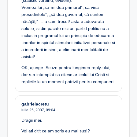
(statistic vorbind, evident).
Vremea lui „sa-mi dea primarul”, sa vina
presedintele”, „să dea guvernul, că suntem
năcăjâţi” … a cam trecut! asta e adevarata
solutie, si din pacate nici un partid politic nu a
inclus in programul lui un principiu de educare a
tinerilor in spiritul stimularii initiativei personale si
a increderii in sine, a eliminarii mentalitatii de
asistat!
OK, ajunge. Scuze pentru lungimea reply-ului,
dar s-a intamplat sa citesc articolul lui Cristi si
replicile la un moment potrivit pentru compuneri.
gabrielacretu
iulie 25, 2007,
09:04
Dragii mei,
Voi ati citit ce am scris eu mai sus!?