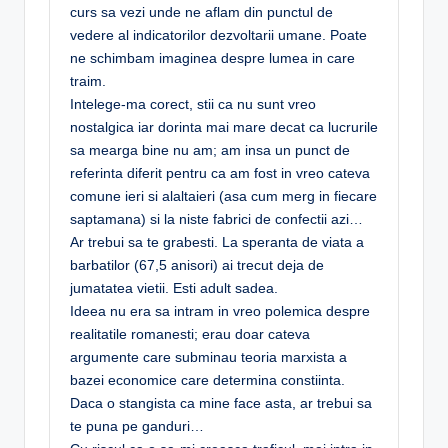
curs sa vezi unde ne aflam din punctul de
vedere al indicatorilor dezvoltarii umane. Poate
ne schimbam imaginea despre lumea in care
traim.
Intelege-ma corect, stii ca nu sunt vreo
nostalgica iar dorinta mai mare decat ca lucrurile
sa mearga bine nu am; am insa un punct de
referinta diferit pentru ca am fost in vreo cateva
comune ieri si alaltaieri (asa cum merg in fiecare
saptamana) si la niste fabrici de confectii azi…
Ar trebui sa te grabesti. La speranta de viata a
barbatilor (67,5 anisori) ai trecut deja de
jumatatea vietii. Esti adult sadea.
Ideea nu era sa intram in vreo polemica despre
realitatile romanesti; erau doar cateva
argumente care subminau teoria marxista a
bazei economice care determina constiinta.
Daca o stangista ca mine face asta, ar trebui sa
te puna pe ganduri…