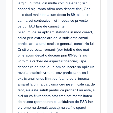
larg cu putinta, din multe colturi ale tarii; si cu
aceeasi siguranta afirm asta despre tine, Gabi
… o duci mai bine acum decat in 89, si nu cred
ca ma vei contrazice nici in ceea ce priveste
cercul TAU larg de cunostinte.
Si acum, ca sa aplicam statistica in mod corect,
adica prin extrapolare de la suficiente cazuri
particulare la unul statistic general, concluzia lui
Cristi e corecta: romanii (per total) o duc mai
bine acum decat o duceau prin 89-90 (si nu
vorbim aici doar de aspectul financiar); spe
deosebire de tine, eu n-am sa incerc sa aplic un
rezultat statistic vreunui caz particular si sa-i
explic unui lenes lihnit de foame ce-si ineaca
amarul la prima carciuma ce-i iese in cale ca, de
fapt, ele este satul! pentru ca probabil nu este, si
nici nu va fi vreodata atat timp cat mentalitatea
de asistat (perpetuata cu asiduitate de PSD intr-
o vreme nu demult apusa) nu va fi disparut