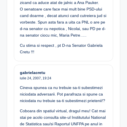
zicand ca aduce atat de jalnic a Ana Pauker.
O senatoare care face mai mult bine PSD-ului
cand doarme , decat atunci cand cutreiera jud si
vorbeste. Spun asta fara a uita ca PNL o are pe
d-na senator cu nepotica , Nicolai, sau PD pe d-
na senator ciocu mic, Maria Petre…..
Cu stima si respect , pt D-na Senator Gabriela
Cretu !!!
gabrielacretu
iulie 24, 2007,
19:24
Cineva spunea ca nu trebuie sa-ti subestimezi
niciodata adversarii. Pot parafraza si spune ca
niciodata nu trebuie sa-ti subestimezi prietenii!?
Coboara din spatiul virtual, dragul meu! Cat mai
stai pe acolo consulta site-ul Institutului National
de Statistica sau/si Raportul UNFPA pe anul in