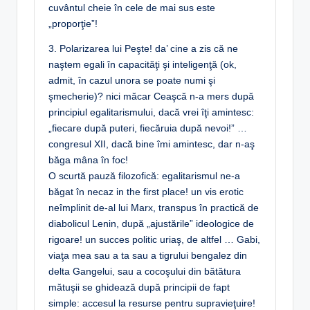
cuvântul cheie în cele de mai sus este
„proporţie”!
3. Polarizarea lui Peşte! da’ cine a zis că ne
naştem egali în capacităţi şi inteligenţă (ok,
admit, în cazul unora se poate numi şi
şmecherie)? nici măcar Ceaşcă n-a mers după
principiul egalitarismului, dacă vrei îţi amintesc:
„fiecare după puteri, fiecăruia după nevoi!” …
congresul XII, dacă bine îmi amintesc, dar n-aş
băga mâna în foc!
O scurtă pauză filozofică: egalitarismul ne-a
băgat în necaz in the first place! un vis erotic
neîmplinit de-al lui Marx, transpus în practică de
diabolicul Lenin, după „ajustările” ideologice de
rigoare! un succes politic uriaş, de altfel … Gabi,
viaţa mea sau a ta sau a tigrului bengalez din
delta Gangelui, sau a cocoşului din bătătura
mătuşii se ghidează după principii de fapt
simple: accesul la resurse pentru supravieţuire!