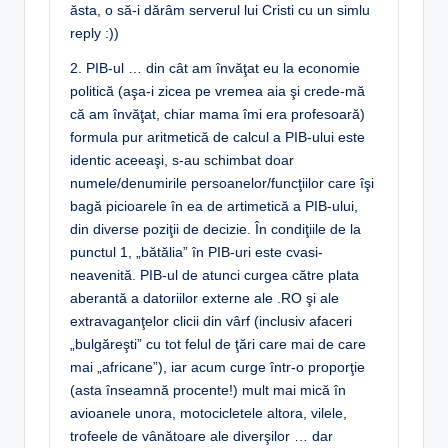
ăsta, o să-i dărâm serverul lui Cristi cu un simlu
reply :))
2. PIB-ul … din cât am învăţat eu la economie
politică (aşa-i zicea pe vremea aia şi crede-mă
că am învăţat, chiar mama îmi era profesoară)
formula pur aritmetică de calcul a PIB-ului este
identic aceeaşi, s-au schimbat doar
numele/denumirile persoanelor/funcţiilor care îşi
bagă picioarele în ea de artimetică a PIB-ului,
din diverse poziţii de decizie. În condiţiile de la
punctul 1, „bătălia” în PIB-uri este cvasi-
neavenită. PIB-ul de atunci curgea către plata
aberantă a datoriilor externe ale .RO şi ale
extravaganţelor clicii din vârf (inclusiv afaceri
„bulgăreşti” cu tot felul de ţări care mai de care
mai „africane”), iar acum curge într-o proporţie
(asta înseamnă procente!) mult mai mică în
avioanele unora, motocicletele altora, vilele,
trofeele de vânătoare ale diverşilor … dar