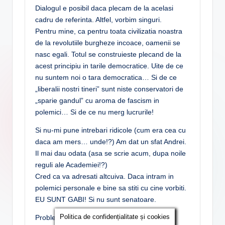
Dialogul e posibil daca plecam de la acelasi
cadru de referinta. Altfel, vorbim singuri.
Pentru mine, ca pentru toata civilizatia noastra
de la revolutiile burgheze incoace, oamenii se
nasc egali. Totul se construieste plecand de la
acest principiu in tarile democratice. Uite de ce
nu suntem noi o tara democratica… Si de ce
„liberalii nostri tineri” sunt niste conservatori de
„sparie gandul” cu aroma de fascism in
polemici… Si de ce nu merg lucrurile!
Si nu-mi pune intrebari ridicole (cum era cea cu
daca am mers… unde!?) Am dat un sfat Andrei.
Il mai dau odata (asa se scrie acum, dupa noile
reguli ale Academiei!?)
Cred ca va adresati altcuiva. Daca intram in
polemici personale e bine sa stiti cu cine vorbiti.
EU SUNT GABI! Si nu sunt senatoare.
Politica de confidențialitate și cookies
Problema este mai grava cu Cristi, ca el stie