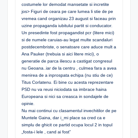
costumele lor demodat mansetate si incretite
jos> Figuri de ceara pe care lumea li stie de pe
vremea cand organizau 23 august si faceau prin
uzine propaganda iubitului partit si conducator.
Un presedinte fost propagandist pcr (litere mici)
si de numele caruias-au legat multe scandaluri
postdecembriste, o senatoare care aduce mult a
Ana Pauker (trebuia si aici litere mici), o
generatie de parca iliescu a castigat congresul
nu Geoana..iar de la centru , culmea fara a avea
menirea de a inprospata echipa (nu stiu de ce)
Titus Corlatenu. Ei bine cu acesta reprezentare
PSD nu va reusi niciodata sa imbrace haina
Europeana si nici sa creasca in sondajele de
opinie.
Nu mai continui cu clasamentul invechitilor de pe
Muntele Gaina, dar i_mi place sa cred ca e
simplu de ghicit ce partid ocupa locul 2 in topul
„fosta-i lele , cand ai fost”