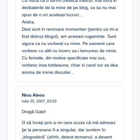
Cu riscul ca o sa-mi creasca traficul, mai intra in
dezbaterile de la mine de pe blog, ca sa nu mai
spun de n ori aceleasi lucruri…
Andra,
Desi sunt in renovare momentan (pentru ca mi-a
fost distrus blogul), am aceeasi rugaminte. Sunt
sigura ca nu vorbesti cu mine. Pe oamenii care
vorbesc cu altii nu incerc sa-i lamuresc de nimic.
Cu femeile, din motive specificate mai sus,
vorbesc insa totdeauna; chiar si cand vor sa dea
aroma de ironie discutiei…
Nicu Alecu
iulie 25, 2007,
03:03
Dragă Gabi!
O să încep prin a-mi cere scuze că mă adresez
ţie la persoana II-a singular, dar suntem în
„blogosferă” (ahhh, detest termenul, a devent