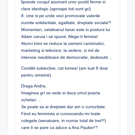
lipseste curajul asumarii unor pozitii ferme si
clare ideologic (aproape toti sunt gri)
8. cine si pe unde vezi promovate valorile
numite solidaritate, egalitate, dreptate sociala!?
Momentan, cetateanul tanar este in postura lui
Adam caruia i se spune: Alege-ti femeia!
Atunci totul se reduce la oameni carismatici,
marketing si televizor, la vedere, si mii de
interese neiubitoare de democratie, dedesubt…
Conditii subiective, cat lumea! (am luat 8 doar
pentru simetrie)
Draga Andra,
Imaginea gri se vede si daca omul poarta
ochelari …
Se poate sa ai dreptate dar am o curiozitate.
Fiind eu feminista si cunoscandu-mi toate
colegele (senatoare, in numar total de trei!!!)
care ti se pare ca aduce a Ana Pauker!?