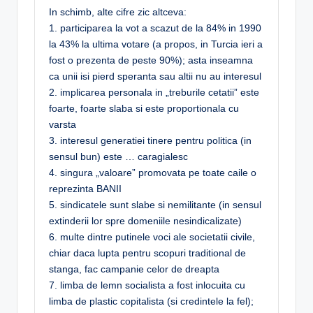
In schimb, alte cifre zic altceva:
1. participarea la vot a scazut de la 84% in 1990
la 43% la ultima votare (a propos, in Turcia ieri a
fost o prezenta de peste 90%); asta inseamna
ca unii isi pierd speranta sau altii nu au interesul
2. implicarea personala in „treburile cetatii” este
foarte, foarte slaba si este proportionala cu
varsta
3. interesul generatiei tinere pentru politica (in
sensul bun) este … caragialesc
4. singura „valoare” promovata pe toate caile o
reprezinta BANII
5. sindicatele sunt slabe si nemilitante (in sensul
extinderii lor spre domeniile nesindicalizate)
6. multe dintre putinele voci ale societatii civile,
chiar daca lupta pentru scopuri traditional de
stanga, fac campanie celor de dreapta
7. limba de lemn socialista a fost inlocuita cu
limba de plastic copitalista (si credintele la fel);