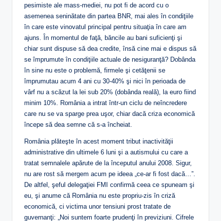
pesimiste ale mass-mediei, nu pot fi de acord cu o
asemenea seninătate din partea BNR, mai ales în condiţiile
în care este vinovatul principal pentru situaţia în care am
ajuns. În momentul de faţă, băncile au bani suficienţi şi
chiar sunt dispuse să dea credite, însă cine mai e dispus să
se împrumute în condiţiile actuale de nesiguranţă? Dobânda
în sine nu este o problemă, firmele şi cetăţenii se
împrumutau acum 4 ani cu 30-40% şi nici în perioada de
vârf nu a scăzut la lei sub 20% (dobânda reală), la euro fiind
minim 10%. România a intrat într-un ciclu de neîncredere
care nu se va sparge prea uşor, chiar dacă criza economică
începe să dea semne că s-a încheiat.
România plăteşte în acest moment tribut inactivităţii
administrative din ultimele 6 luni şi a autismului cu care a
tratat semnalele apărute de la începutul anului 2008. Sigur,
nu are rost să mergem acum pe ideea „ce-ar fi fost dacă…”.
De altfel, şeful delegaţiei FMI confirmă ceea ce spuneam şi
eu, şi anume că România nu este propriu-zis în criză
economică, ci victima unor tensiuni prost tratate de
guvernanţi: „Noi suntem foarte prudenţi în previziuni. Cifrele