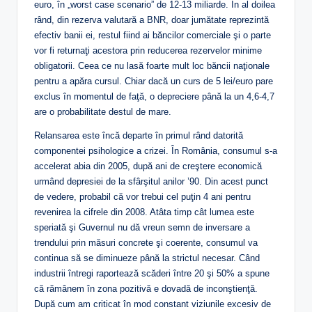
euro, în „worst case scenario” de 12-13 miliarde. În al doilea
rând, din rezerva valutară a BNR, doar jumătate reprezintă
efectiv banii ei, restul fiind ai băncilor comerciale şi o parte
vor fi returnaţi acestora prin reducerea rezervelor minime
obligatorii. Ceea ce nu lasă foarte mult loc băncii naţionale
pentru a apăra cursul. Chiar dacă un curs de 5 lei/euro pare
exclus în momentul de faţă, o depreciere până la un 4,6-4,7
are o probabilitate destul de mare.
Relansarea este încă departe în primul rând datorită
componentei psihologice a crizei. În România, consumul s-a
accelerat abia din 2005, după ani de creştere economică
urmând depresiei de la sfârşitul anilor ’90. Din acest punct
de vedere, probabil că vor trebui cel puţin 4 ani pentru
revenirea la cifrele din 2008. Atâta timp cât lumea este
speriată şi Guvernul nu dă vreun semn de inversare a
trendului prin măsuri concrete şi coerente, consumul va
continua să se diminueze până la strictul necesar. Când
industrii întregi raportează scăderi între 20 şi 50% a spune
că rămânem în zona pozitivă e dovadă de inconştienţă.
După cum am criticat în mod constant viziunile excesiv de