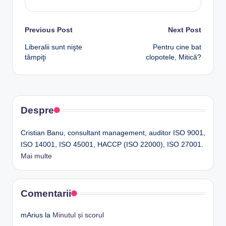
Post
Previous Post
Next Post
Liberalii sunt nişte
Pentru cine bat
navigation
tâmpiţi
clopotele, Mitică?
Despre
Cristian Banu, consultant management, auditor ISO 9001,
ISO 14001, ISO 45001, HACCP (ISO 22000), ISO 27001.
Mai multe
Comentarii
mArius
la
Minutul și scorul