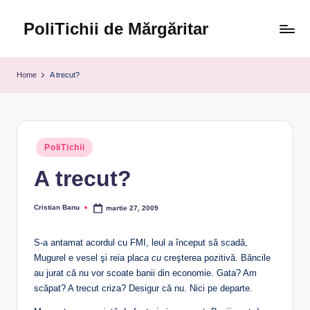
PoliTichii de Mărgăritar
Skip
to
Blogărind
content
din
Home
A trecut?
2005
Posted
PoliTichii
in
A trecut?
Cristian Banu
martie 27, 2009
Posted
by
S-a antamat acordul cu FMI, leul a început să scadă,
Mugurel e vesel şi reia pla
ca cu
creşterea pozitivă. Băncile
au jurat că nu vor scoate banii din economie. Gata? Am
scăpat? A trecut criza? Desigur că nu. Nici pe departe.