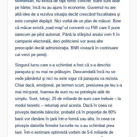
Momentan, nu există de fapt nimic concret. Banii sunt doar
pe hârtie, încă nu au ajuns în economie. Guvernul nu are
altă idee de a rezolva situaţia decât crescând fiscalitatea şi
este complet depăşit. Nici vorbă de un plan de măsuri. Bine
că măcar există „road map”-ul convenit cu FMI care îl pune
oarecum pe pilot automat. Până la sfârşitul anului vom fi în
campanie electorală, deci politicienii vor avea alte
preocupări decât administraţia. BNR visează în continuare
cai verzi pe pereţi.
Singurul lucru care s-a schimbat a fost că s-a deschis
paraşuta şi nu mai ne prăbuşim. Deocamdată încă nu se
vede pământul şi nici nu este sigur că paraşuta va rezista.
Chiar dacă, emoţional, pe termen scurt, presiunea pe leu s-a
mai micşorat, foamea de euro nu se potoleşte atât de
simplu. Sunt, totuşi, 25 de miliarde de euro care trebuie – la
modul teoretic – returnaţi anul acesta. Dacă în ceea ce
priveşte datoriile băncilor, probabil că în proporţie de 80%
banii vor rămâne în ţară într-o formă sau alta, în ceea ce
priveşte datoriile firmelor lucrurile nu s-au schimbat prea
tare. Într-o estimare optimistă vorbim de 5-6 miliarde de