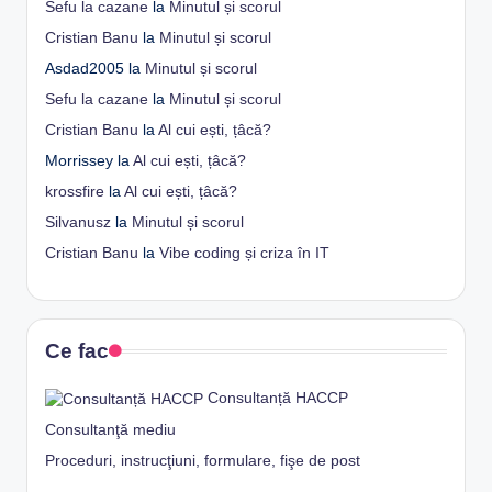
Sefu la cazane
la
Minutul și scorul
Cristian Banu
la
Minutul și scorul
Asdad2005
la
Minutul și scorul
Sefu la cazane
la
Minutul și scorul
Cristian Banu
la
Al cui ești, țâcă?
Morrissey
la
Al cui ești, țâcă?
krossfire
la
Al cui ești, țâcă?
Silvanusz
la
Minutul și scorul
Cristian Banu
la
Vibe coding și criza în IT
Ce fac
Consultanță HACCP
Consultanţă mediu
Proceduri, instrucţiuni, formulare, fişe de post