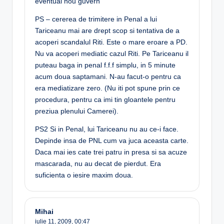
eventual nou guvern
PS – cererea de trimitere in Penal a lui
Tariceanu mai are drept scop si tentativa de a
acoperi scandalul Riti. Este o mare eroare a PD.
Nu va acoperi mediatic cazul Riti. Pe Tariceanu il
puteau baga in penal f.f.f simplu, in 5 minute
acum doua saptamani. N-au facut-o pentru ca
era mediatizare zero. (Nu iti pot spune prin ce
procedura, pentru ca imi tin gloantele pentru
preziua plenului Camerei).
PS2 Si in Penal, lui Tariceanu nu au ce-i face.
Depinde insa de PNL cum va juca aceasta carte.
Daca mai ies cate trei patru in presa si sa acuze
mascarada, nu au decat de pierdut. Era
suficienta o iesire maxim doua.
Mihai
iulie 11, 2009,
00:47