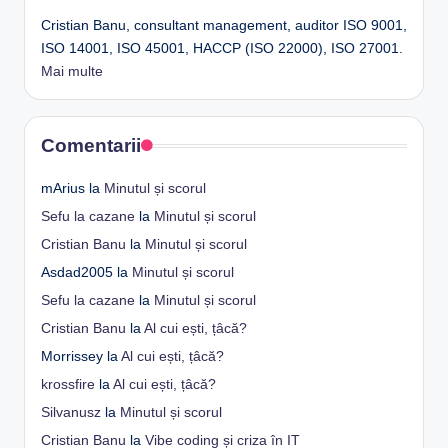
Cristian Banu, consultant management, auditor ISO 9001,
ISO 14001, ISO 45001, HACCP (ISO 22000), ISO 27001.
Mai multe
Comentarii
mArius
la
Minutul și scorul
Sefu la cazane
la
Minutul și scorul
Cristian Banu
la
Minutul și scorul
Asdad2005
la
Minutul și scorul
Sefu la cazane
la
Minutul și scorul
Cristian Banu
la
Al cui ești, țâcă?
Morrissey
la
Al cui ești, țâcă?
krossfire
la
Al cui ești, țâcă?
Silvanusz
la
Minutul și scorul
Cristian Banu
la
Vibe coding și criza în IT