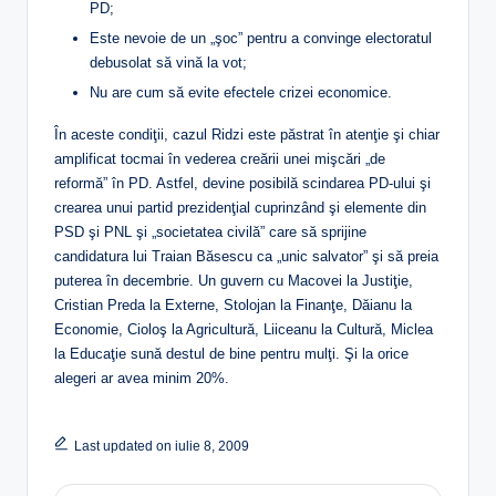
PD;
Este nevoie de un „şoc” pentru a convinge electoratul
debusolat să vină la vot;
Nu are cum să evite efectele crizei economice.
În aceste condiţii, cazul Ridzi este păstrat în atenţie şi chiar
amplificat tocmai în vederea creării unei mişcări „de
reformă” în PD. Astfel, devine posibilă scindarea PD-ului şi
crearea unui partid prezidenţial cuprinzând şi elemente din
PSD şi PNL şi „societatea civilă” care să sprijine
candidatura lui Traian Băsescu ca „unic salvator” şi să preia
puterea în decembrie. Un guvern cu Macovei la Justiţie,
Cristian Preda la Externe, Stolojan la Finanţe, Dăianu la
Economie, Cioloş la Agricultură, Liiceanu la Cultură, Miclea
la Educaţie sună destul de bine pentru mulţi. Şi la orice
alegeri ar avea minim 20%.
Last updated on iulie 8, 2009