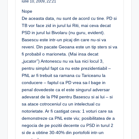
iulie 10, 2009,
22:21
Nope
De aceasta data, nu sunt de acord cu tine. PD si
TB vor face zid in jurul lui Riti, mai ceva decat
PSD in jurul lui Bivolaru (nu guru, evident).
Basescu este intr-un picaj din care nu-si va
reveni. Din pacate Geoana este un tip sters si va
fi probabil o marioneta. (Mai insa decat
„jucator”) Antonescu nu va lua nici locul 3,
pentru simplul fapt ca nu este prezidentiabil –
PNL ar fi trebuit sa ramana cu Tariceanu la
conducere – faptul ca PD vrea sa-l bage in
penal dovedeste ca el este singurul adversar
adevarat de la PNl pentru Basescu si ai lui – si
sa atace cotroceniul cu un intelectual cu
notorietate. Ar fi castigat ceva: 1 voturi care sa
demonstreze ca PNL este viu; posibilitatea de a
negocia de pe pozitii decente cu PSD in turul 2
si de a obtine 30-40% din portofolii intr-un