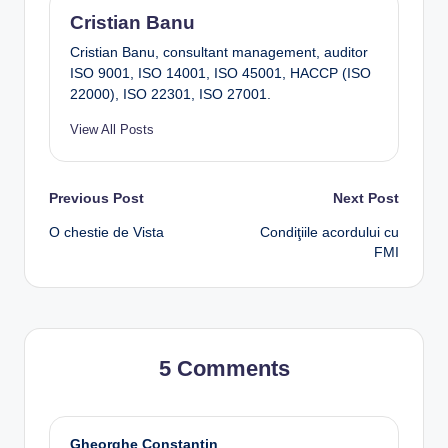
Cristian Banu
Cristian Banu, consultant management, auditor
ISO 9001, ISO 14001, ISO 45001, HACCP (ISO
22000), ISO 22301, ISO 27001.
View All Posts
Post
Previous Post
Next Post
O chestie de Vista
Condiţiile acordului cu
navigation
FMI
5 Comments
Gheorghe Constantin