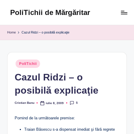
PoliTichii de Mărgăritar
Skip
to
Blogărind
content
din
Home
Cazul Ridzi – o posibilă explicaţie
2005
Posted
PoliTichii
in
Cazul Ridzi – o
posibilă explicaţie
5
Cristian Banu
iulie 8, 2009
Posted
by
Pornind de la următoarele premise:
Traian Băsescu s-a dispensat imediat şi fără regrete