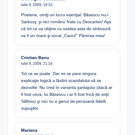
iulie 9, 2009,
18:33
Prietene, omiţi un lucru esenţial: Băsescu nu-i
Sarkozy, şi nici românu’ frate cu Descartes! Aşa
că tot ce va obţine cu oastea asta de strânsură
va fi un mare şi vocal „Canci!” Părerea mea!
Cristian Banu
iulie 9, 2009,
21:16
Tot ce se poate. Dar mi se pare singura
explicaţie logică a lăsării scandalului să se
dezvolte. Nu cred în varianta şantajului (dacă ar
fi fost ceva, lui Băsescu i-ar fi fost frică de soţii
Săftoiu) şi nici nu e genul de persoană fidelă
supuşilor.
Mariana