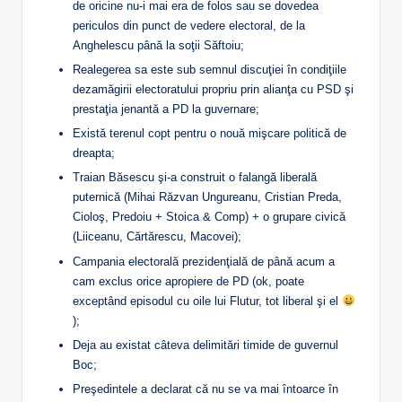
de oricine nu-i mai era de folos sau se dovedea
periculos din punct de vedere electoral, de la
Anghelescu până la soţii Săftoiu;
Realegerea sa este sub semnul discuţiei în condiţiile
dezamăgirii electoratului propriu prin alianţa cu PSD şi
prestaţia jenantă a PD la guvernare;
Există terenul copt pentru o nouă mişcare politică de
dreapta;
Traian Băsescu şi-a construit o falangă liberală
puternică (Mihai Răzvan Ungureanu, Cristian Preda,
Cioloş, Predoiu + Stoica & Comp) + o grupare civică
(Liiceanu, Cărtărescu, Macovei);
Campania electorală prezidenţială de până acum a
cam exclus orice apropiere de PD (ok, poate
exceptând episodul cu oile lui Flutur, tot liberal şi el
);
Deja au existat câteva delimitări timide de guvernul
Boc;
Preşedintele a declarat că nu se va mai întoarce în