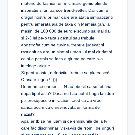
materie de fashion un mic mare geniu plin de
inspiratie si un oarsce trend-setter. Dar cum e
dragul nostru primar care are atatia simpatizanti
pentru amarata aia de taxa din Mamaia (ah, la
masini de 100 000 de euro e scump sa mai dai
si 2-3 lei pe-o taxa!) gestul sau trebuie
apostrofat cum se cuvine, trebuie judecat si
rastignit ca are un simt al umorului mai ciudat si
ca si-a permis sa faca o gluma pe care n-o
intelege oricine.
Si pentru asta, nefericitul trebuie sa plateasca!
C-asa e legea ! :)))
Doamne ce oameni… N-au obosit sa se tot tina
dupa tipul asta? Daca nu l-au putut baga la zdup
ptr presupusele infractiuni cred ca au vreo
sansa acum cu o nevinovata uniforma de
nazist?
Apai ar tb sa ne luam si de emisiunile de la tv
care fac discriminari vis-a-vis de rromi, de unguri