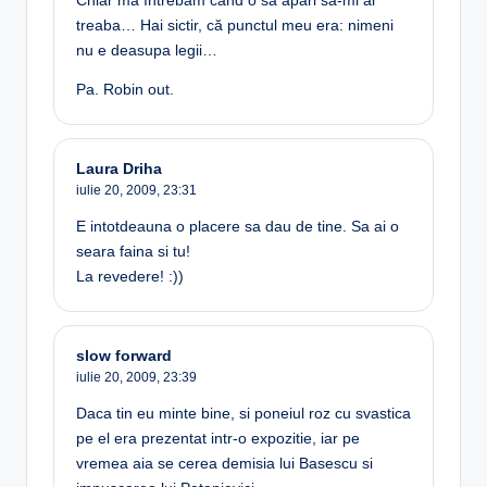
Chiar mă întrebam când o să apari să-mi ai
treaba… Hai sictir, că punctul meu era: nimeni
nu e deasupa legii…
Pa. Robin out.
Laura Driha
iulie 20, 2009,
23:31
E intotdeauna o placere sa dau de tine. Sa ai o
seara faina si tu!
La revedere! :))
slow forward
iulie 20, 2009,
23:39
Daca tin eu minte bine, si poneiul roz cu svastica
pe el era prezentat intr-o expozitie, iar pe
vremea aia se cerea demisia lui Basescu si