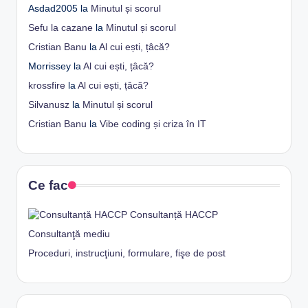
Asdad2005
la
Minutul și scorul
Sefu la cazane
la
Minutul și scorul
Cristian Banu
la
Al cui ești, țâcă?
Morrissey
la
Al cui ești, țâcă?
krossfire
la
Al cui ești, țâcă?
Silvanusz
la
Minutul și scorul
Cristian Banu
la
Vibe coding și criza în IT
Ce fac
Consultanță HACCP
Consultanţă mediu
Proceduri, instrucţiuni, formulare, fişe de post