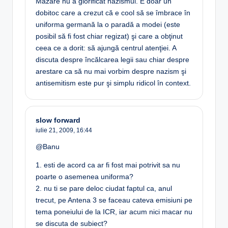
Mazăre nu a glorificat nazismul. E doar un
dobitoc care a crezut că e cool să se îmbrace în
uniforma germană la o paradă a modei (este
posibil să fi fost chiar regizat) şi care a obţinut
ceea ce a dorit: să ajungă centrul atenţiei. A
discuta despre încălcarea legii sau chiar despre
arestare ca să nu mai vorbim despre nazism şi
antisemitism este pur şi simplu ridicol în context.
slow forward
iulie 21, 2009,
16:44
@Banu
1. esti de acord ca ar fi fost mai potrivit sa nu
poarte o asemenea uniforma?
2. nu ti se pare deloc ciudat faptul ca, anul
trecut, pe Antena 3 se faceau cateva emisiuni pe
tema poneiului de la ICR, iar acum nici macar nu
se discuta de subiect?