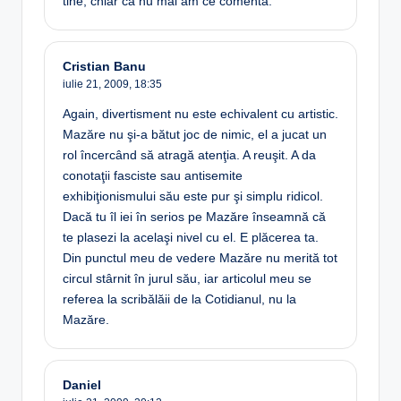
tine, chiar ca nu mai am ce comenta.
Cristian Banu
iulie 21, 2009,
18:35
Again, divertisment nu este echivalent cu artistic.
Mazăre nu şi-a bătut joc de nimic, el a jucat un
rol încercând să atragă atenţia. A reuşit. A da
conotaţii fasciste sau antisemite
exhibiţionismului său este pur şi simplu ridicol.
Dacă tu îl iei în serios pe Mazăre înseamnă că
te plasezi la acelaşi nivel cu el. E plăcerea ta.
Din punctul meu de vedere Mazăre nu merită tot
circul stârnit în jurul său, iar articolul meu se
referea la scribălăii de la Cotidianul, nu la
Mazăre.
Daniel