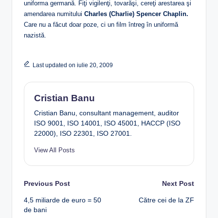
uniforma germană. Fiţi vigilenţi, tovarăşi, cereţi arestarea şi
amendarea numitului
Charles (Charlie) Spencer Chaplin.
Care nu a făcut doar poze, ci un film întreg în uniformă
nazistă.
Last updated on iulie 20, 2009
Cristian Banu
Cristian Banu, consultant management, auditor
ISO 9001, ISO 14001, ISO 45001, HACCP (ISO
22000), ISO 22301, ISO 27001.
View All Posts
Post
Previous Post
Next Post
4,5 miliarde de euro = 50
Către cei de la ZF
navigation
de bani