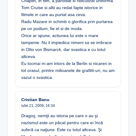
Chaplin, in film, a parodiat si ridiculizat uniforma.
Tom Cruise si altii au redat fapte istorice in
filmele in care au purtat asa ceva.
Radu Mazare in schimb o glorifica prin purtarea
pe un podium, fie el si de moda.
Orice ar spune, actiunea lui este o mare
tampenie. Nu il impiedica nimeni sa se imbrace
in Otto von Bismarck, dar svastica e cu totul
altceva.
Eu tocmai m-am intors de la Berlin si nicareri in
tot orasul, printre milioanele de grafitti-uri, nu am
vazut o svastica.
Cristian Banu
iulie 21, 2009,
16:34
Dragoş, nemţii au istoria pe care o au şi
nazismul este un păcat pentru care ei încă
suferă ca naţiune. Este cu totul altceva. Şi