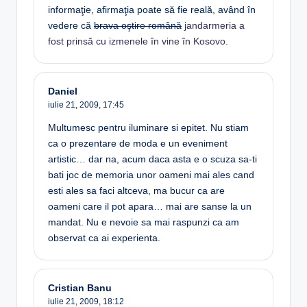
informaţie, afirmaţia poate să fie reală, având în
vedere că
brava oştire română
jandarmeria a
fost prinsă cu izmenele în vine în Kosovo
.
Daniel
iulie 21, 2009,
17:45
Multumesc pentru iluminare si epitet. Nu stiam
ca o prezentare de moda e un eveniment
artistic… dar na, acum daca asta e o scuza sa-ti
bati joc de memoria unor oameni mai ales cand
esti ales sa faci altceva, ma bucur ca are
oameni care il pot apara… mai are sanse la un
mandat. Nu e nevoie sa mai raspunzi ca am
observat ca ai experienta.
Cristian Banu
iulie 21, 2009,
18:12