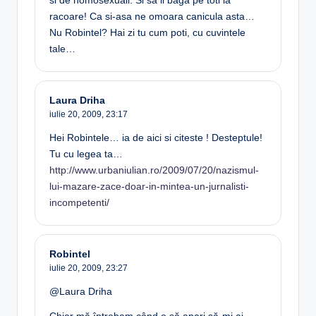
si de homosexuali. Si sa ii baga pe toti la
racoare! Ca si-asa ne omoara canicula asta…
Nu Robintel? Hai zi tu cum poti, cu cuvintele
tale…
Laura Driha
iulie 20, 2009,
23:17
Hei Robintele… ia de aici si citeste ! Desteptule!
Tu cu legea ta…
http://www.urbaniulian.ro/2009/07/20/nazismul-
lui-mazare-zace-doar-in-mintea-un-jurnalisti-
incompetenti/
Robintel
iulie 20, 2009,
23:27
@Laura Driha