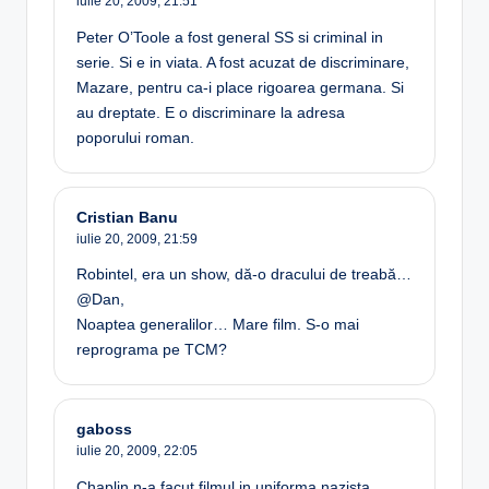
iulie 20, 2009,
21:51
Peter O’Toole a fost general SS si criminal in
serie. Si e in viata. A fost acuzat de discriminare,
Mazare, pentru ca-i place rigoarea germana. Si
au dreptate. E o discriminare la adresa
poporului roman.
Cristian Banu
iulie 20, 2009,
21:59
Robintel, era un show, dă-o dracului de treabă…
@Dan,
Noaptea generalilor… Mare film. S-o mai
reprograma pe TCM?
gaboss
iulie 20, 2009,
22:05
Chaplin n-a facut filmul in uniforma nazista.