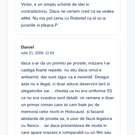
Victor, e un simplu schimb de idei in
contradictoriu. Daca ne certam cred ca se vedea
altfel. Nu ma pot certa cu Robintel ca el isi ia
jucariile si pleaca:P
Daniel
iulie 21, 2009,
11:04
daca s-ar da un premiu pe prostie, mazare l-ar
castiga foarte repede. nu stiu daca omul e
antisemit, dar sunt sigur ca e nesimtit. Desigur
asta nu e ilegal, ci doar aduce deservicii tarii si
alegatorilor sai… chestia ca nu era uniforma SS
ca nu era zvastica sunt detalii. ce ramane e doar
un primar roman care isi cam bate joc de
memoria celor morti in Holocaust. si facand
abstactie de prostia sa, e usor de facut legatura
cu Iliescu… iar daca prezentarea de moda in
care apare mazare e comparabil cu un film sau