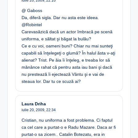
iulie 20, 2009,
22:10
@ Gaboss
Da, diferă sigla. Dar nu asta este ideea.
@Robintel
Carevasăzică dacă un actor îmbracă pe scenă
uniforma, e săltat şi băgat la bulău?
Ce e cu voi, oameni buni? Chiar nu mai sunteţi
capabili să înţelegeţi o glumă? În halul ăsta v-aţi
alienat? Trist. Pe ăia îi înţeleg, e treaba lor să
mănânce rahat că pentru asta iau bani şi dacă
nu prestează îi ejectează Vântu şi e vai de
steaua lor. Dar tu ce scuză ai?
Laura Driha
iulie 20, 2009,
22:34
Cristian, nu uniforma a fost problema. Ci faptul
ca cel care a purtat-o e Radu Mazare. Daca ar fi
purtat-o sa zicem.. Catalin Botezatu, era in