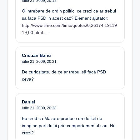
iulie 21, 2009,
20:12
O intrebare de ordin politic: ce crezi ca ar trebui
sa faca PSD in acest caz? Element ajutator:
http://www.time.com/time/quotes/0,26174,19119
19,00.html
…
Cristian Banu
iulie 21, 2009,
20:21
De curiozitate, de ce ar trebui să facă PSD
ceva?
Daniel
iulie 21, 2009,
20:28
Eu cred ca Mazare produce un deficit de
imagine partidului prin comportamentul sau. Nu
crezi?