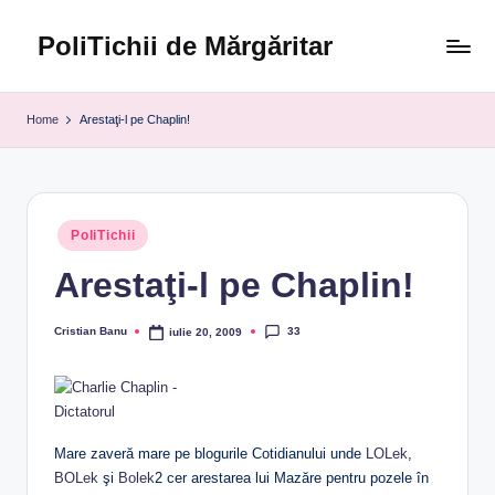
PoliTichii de Mărgăritar
Skip
to
Blogărind
content
din
Home
Arestaţi-l pe Chaplin!
2005
Posted
PoliTichii
in
Arestaţi-l pe Chaplin!
33
Cristian Banu
iulie 20, 2009
Posted
by
Mare zaveră mare pe blogurile Cotidianului unde
LOLek
,
BOLek
şi
Bolek
2 cer arestarea lui Mazăre pentru pozele în