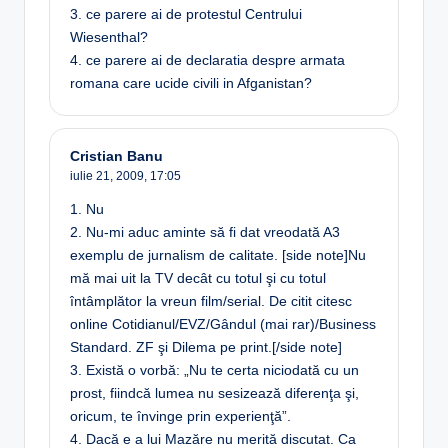
3. ce parere ai de protestul Centrului
Wiesenthal?
4. ce parere ai de declaratia despre armata
romana care ucide civili in Afganistan?
Cristian Banu
iulie 21, 2009,
17:05
1. Nu
2. Nu-mi aduc aminte să fi dat vreodată A3
exemplu de jurnalism de calitate. [side note]Nu
mă mai uit la TV decât cu totul şi cu totul
întâmplător la vreun film/serial. De citit citesc
online Cotidianul/EVZ/Gândul (mai rar)/Business
Standard. ZF şi Dilema pe print.[/side note]
3. Există o vorbă: „Nu te certa niciodată cu un
prost, fiindcă lumea nu sesizează diferenţa şi,
oricum, te învinge prin experienţă”.
4. Dacă e a lui Mazăre nu merită discutat. Ca