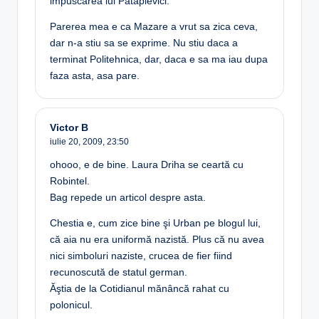
impuscarea lui Patapievici.
Parerea mea e ca Mazare a vrut sa zica ceva,
dar n-a stiu sa se exprime. Nu stiu daca a
terminat Politehnica, dar, daca e sa ma iau dupa
faza asta, asa pare.
Victor B
iulie 20, 2009,
23:50
ohooo, e de bine. Laura Driha se ceartă cu
Robintel.
Bag repede un articol despre asta.
Chestia e, cum zice bine şi Urban pe blogul lui,
că aia nu era uniformă nazistă. Plus că nu avea
nici simboluri naziste, crucea de fier fiind
recunoscută de statul german.
Ăştia de la Cotidianul mănâncă rahat cu
polonicul.