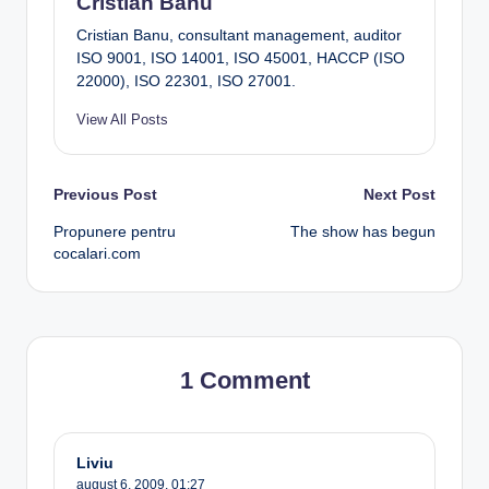
Cristian Banu
Cristian Banu, consultant management, auditor
ISO 9001, ISO 14001, ISO 45001, HACCP (ISO
22000), ISO 22301, ISO 27001.
View All Posts
Post
Previous Post
Next Post
Propunere pentru
The show has begun
navigation
cocalari.com
1 Comment
Liviu
august 6, 2009,
01:27