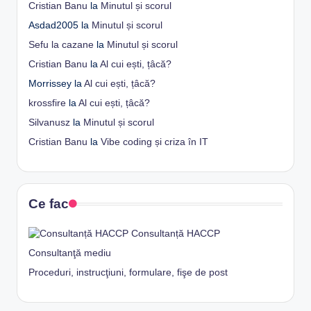
Cristian Banu
la
Minutul și scorul
Asdad2005
la
Minutul și scorul
Sefu la cazane
la
Minutul și scorul
Cristian Banu
la
Al cui ești, țâcă?
Morrissey
la
Al cui ești, țâcă?
krossfire
la
Al cui ești, țâcă?
Silvanusz
la
Minutul și scorul
Cristian Banu
la
Vibe coding și criza în IT
Ce fac
Consultanță HACCP
Consultanţă mediu
Proceduri, instrucţiuni, formulare, fişe de post