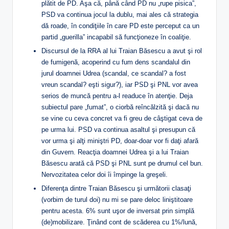
plătit de PD. Aşa că, până când PD nu „rupe pisica”,
PSD va continua jocul la dublu, mai ales că strategia
dă roade, în condiţiile în care PD este perceput ca un
partid „guerilla” incapabil să funcţioneze în coaliţie.
Discursul de la RRA al lui Traian Băsescu a avut şi rol
de fumigenă, acoperind cu fum dens scandalul din
jurul doamnei Udrea (scandal, ce scandal? a fost
vreun scandal? eşti sigur?), iar PSD şi PNL vor avea
serios de muncă pentru a-l readuce în atenţie. Deja
subiectul pare „fumat”, o ciorbă reîncălzită şi dacă nu
se vine cu ceva concret va fi greu de câştigat ceva de
pe urma lui. PSD va continua asaltul şi presupun că
vor urma şi alţi miniştri PD, doar-doar vor fi daţi afară
din Guvern. Reacţia doamnei Udrea şi a lui Traian
Băsescu arată că PSD şi PNL sunt pe drumul cel bun.
Nervozitatea celor doi îi împinge la greşeli.
Diferenţa dintre Traian Băsescu şi următorii clasaţi
(vorbim de turul doi) nu mi se pare deloc liniştitoare
pentru acesta. 6% sunt uşor de inversat prin simplă
(de)mobilizare. Ţinând cont de scăderea cu 1%/lună,