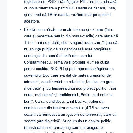
înglobarea în PSD a rămăşiţelor PD care nu cadrează
cu noua orientare a partidului. Destul de riscant, însă,
şi nu cred că TB ar candia mizând doar pe sprijinul
acestora.
Există nenumărate semnale interne şi externe (între
care şi recentele mutări din mass-media) care arată că
TB nu mai este dorit, deci singurul lucru care îl ţine să
nu anunţe public că nu candidează este pregătirea
unei ieşiri din scenă diferită de cea a lui
Constantinescu. Tema va fi probabil o „mea culpa
pentru coaliţia PSD-PD şi prestaţia dezamăgitoare a
guvernului Boc care s-a dat de partea grupurilor de
interese”, condimentat cu referiri la „familia cea greu
încercată” şi cu lansarea unui nou proiect politic, „mai
curat, mai uscat” şi tradiţionalul „Emile, eşti cel mai
bun!”. Ca să candideze, Emil Boc va trebui să
demisioneze din fruntea guvernului şi TB va avea
ocazia să numească un „guvern de tehnocraţi care să
scoată ţara din criză”. Ar acumula un capital politic
(transferabil noii formaţiuni) care i-ar asigura o