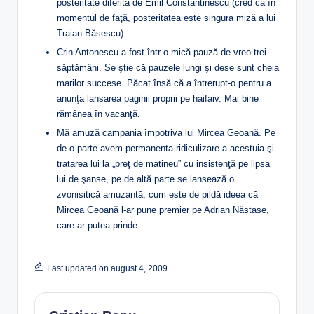
posteritate diferită de Emil Constantinescu (cred că în
momentul de faţă, posteritatea este singura miză a lui
Traian Băsescu).
Crin Antonescu a fost într-o mică pauză de vreo trei
săptămâni. Se ştie că pauzele lungi şi dese sunt cheia
marilor succese. Păcat însă că a întrerupt-o pentru a
anunţa lansarea paginii proprii pe haifaiv. Mai bine
rămânea în vacanţă.
Mă amuză campania împotriva lui Mircea Geoană. Pe
de-o parte avem permanenta ridiculizare a acestuia şi
tratarea lui la „preţ de matineu” cu insistenţă pe lipsa
lui de şanse, pe de altă parte se lansează o
zvonisitică amuzantă, cum este de pildă ideea că
Mircea Geoană l-ar pune premier pe Adrian Năstase,
care ar putea prinde.
Last updated on august 4, 2009