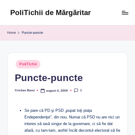
PoliTichii de Mărgăritar
Skip
to
Blogărind
content
din
Home
Puncte-puncte
2005
Posted
PoliTichii
in
Puncte-puncte
1
Cristian Banu
august 4, 2009
Posted
by
Se pare că PD şi PSD „pupat toţi piaţa
Endependenţei”, din nou. Numai că PSD nu are nici un
interes să iasă singur de la guvernare, ci să fie dat
afară, cu tam-tam, astfel încât decontul electoral să fie