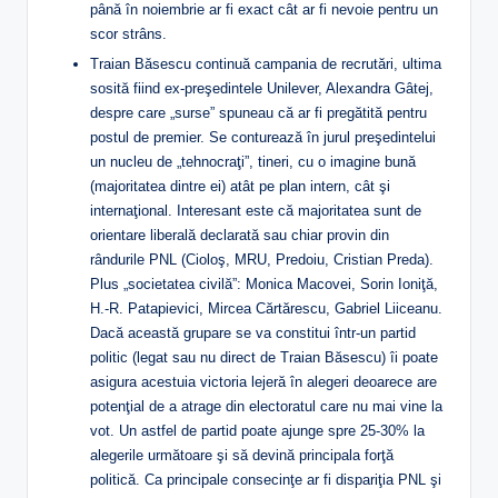
până în noiembrie ar fi exact cât ar fi nevoie pentru un
scor strâns.
Traian Băsescu continuă campania de recrutări, ultima
sosită fiind ex-preşedintele Unilever, Alexandra Gâtej,
despre care „surse” spuneau că ar fi pregătită pentru
postul de premier. Se conturează în jurul preşedintelui
un nucleu de „tehnocraţi”, tineri, cu o imagine bună
(majoritatea dintre ei) atât pe plan intern, cât şi
internaţional. Interesant este că majoritatea sunt de
orientare liberală declarată sau chiar provin din
rândurile PNL (Cioloş, MRU, Predoiu, Cristian Preda).
Plus „societatea civilă”: Monica Macovei, Sorin Ioniţă,
H.-R. Patapievici, Mircea Cărtărescu, Gabriel Liiceanu.
Dacă această grupare se va constitui într-un partid
politic (legat sau nu direct de Traian Băsescu) îi poate
asigura acestuia victoria lejeră în alegeri deoarece are
potenţial de a atrage din electoratul care nu mai vine la
vot. Un astfel de partid poate ajunge spre 25-30% la
alegerile următoare şi să devină principala forţă
politică. Ca principale consecinţe ar fi dispariţia PNL şi