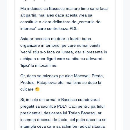
Ma indoiesc ca Basescu mai are timp sa-si faca
alt partid, mai ales daca acesta vrea sa
constituie o clara delimitare de „cercurile de
interese” care controleaza PDL.
Asta ar necesita nu doar o foarte buna
organizare in teritoriu, pe care numai baietii
‘vechi’ stiu s-o faca ca lumea, dar si prezenta in
echipa a unor figuri care sa aiba cu adevarat
‘lipici’ la mitocanime.
Or, daca se mizeaza pe alde Macovei, Preda,
Predoiu, Patapievici etc. mai bine se duce la
culcare
Si, in cele din urma, e Basescu cu adevarat
pregatit sa sacrifice PDL? Caci pentru partidul
prezidential, dezicerea lui Traian Basescu ar
insemna decesul de facto, cel putin daca nu se
intampla ceva care sa schimbe radical situatia