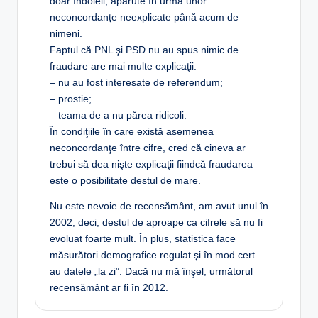
doar îndoieli, apărute în urma unor
neconcordanţe neexplicate până acum de
nimeni.
Faptul că PNL şi PSD nu au spus nimic de
fraudare are mai multe explicaţii:
– nu au fost interesate de referendum;
– prostie;
– teama de a nu părea ridicoli.
În condiţiile în care există asemenea
neconcordanţe între cifre, cred că cineva ar
trebui să dea nişte explicaţii fiindcă fraudarea
este o posibilitate destul de mare.
Nu este nevoie de recensământ, am avut unul în
2002, deci, destul de aproape ca cifrele să nu fi
evoluat foarte mult. În plus, statistica face
măsurători demografice regulat şi în mod cert
au datele „la zi”. Dacă nu mă înşel, următorul
recensământ ar fi în 2012.