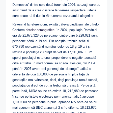
Dumnezeu” dintre cele două tururi din 2004, acuzaţii care au
avut darul de a crea o isterie la vremea respectivă, isterie
care poate să fi dus la răsturnarea rezultatului alegerilor.
Revenind la referendum, există câteva ciudăţenii ale cifrelor.
Conform
datelor demografice
, în 2004, populaţia României
era de 21,673,328 de persoane, dintre care 5,229,021 sunt
persoane până la 19 ani. Din aceştia, trebuie scăzuţi
670,780 reprezentând numărul celor de 18 şi 19 ani şi
rezultă o populaţie cu drept de vot de 17,115,087. Cum
sporul populaţiei este unul preponderend negativ, această
cifră ar trebui în mod normal să scadă. Desigur, din 2004
până în 2007 avem trei generaţii de „decreţei”, adică o
diferenţă de cca 100,000 de persoane în plus faţă de
generaţiile mai vârstnice, deci, deşi populaţia totală scadă,
populaţia cu drept de vot ar trebui să crească. Pe de altă
parte însă, MIRA spune că există 18, 212,980 de persoane
înscrise pe listele electorale permanente, adică aproape
1,100,000 de persoane în plus, aproape 6% Asta ca să nu
mai spunem că BEC a anunţat 2 cifre diferite: 18,212,970,