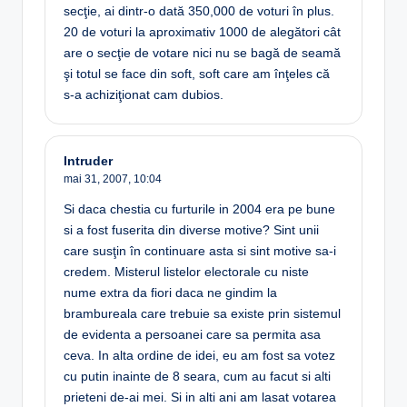
secţie, ai dintr-o dată 350,000 de voturi în plus.
20 de voturi la aproximativ 1000 de alegători cât
are o secţie de votare nici nu se bagă de seamă
şi totul se face din soft, soft care am înţeles că
s-a achiziţionat cam dubios.
Intruder
mai 31, 2007,
10:04
Si daca chestia cu furturile in 2004 era pe bune
si a fost fuserita din diverse motive? Sint unii
care susţin în continuare asta si sint motive sa-i
credem. Misterul listelor electorale cu niste
nume extra da fiori daca ne gindim la
brambureala care trebuie sa existe prin sistemul
de evidenta a persoanei care sa permita asa
ceva. In alta ordine de idei, eu am fost sa votez
cu putin inainte de 8 seara, cum au facut si alti
prieteni de-ai mei. Si in alti ani am lasat votarea