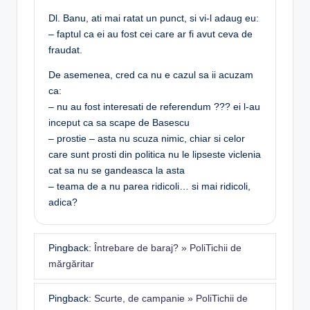
Dl. Banu, ati mai ratat un punct, si vi-l adaug eu:
– faptul ca ei au fost cei care ar fi avut ceva de
fraudat.
De asemenea, cred ca nu e cazul sa ii acuzam
ca:
– nu au fost interesati de referendum ??? ei l-au
inceput ca sa scape de Basescu
– prostie – asta nu scuza nimic, chiar si celor
care sunt prosti din politica nu le lipseste viclenia
cat sa nu se gandeasca la asta
– teama de a nu parea ridicoli… si mai ridicoli,
adica?
Pingback:
Întrebare de baraj? » PoliTichii de
mărgăritar
Pingback:
Scurte, de campanie » PoliTichii de