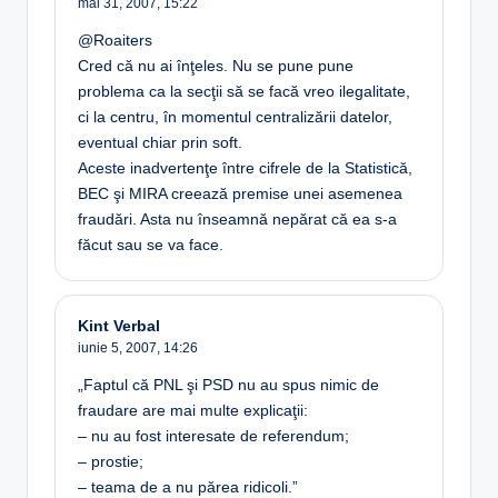
mai 31, 2007,
15:22
@Roaiters
Cred că nu ai înţeles. Nu se pune pune
problema ca la secţii să se facă vreo ilegalitate,
ci la centru, în momentul centralizării datelor,
eventual chiar prin soft.
Aceste inadvertenţe între cifrele de la Statistică,
BEC şi MIRA creează premise unei asemenea
fraudări. Asta nu înseamnă nepărat că ea s-a
făcut sau se va face.
Kint Verbal
iunie 5, 2007,
14:26
„Faptul că PNL şi PSD nu au spus nimic de
fraudare are mai multe explicaţii:
– nu au fost interesate de referendum;
– prostie;
– teama de a nu părea ridicoli.”