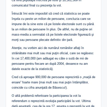
ca fiind populaţia înscrisă pe liste şi 18,301,309 în
comunicatul final cu prezenţa la vot.
Întrucât îmi este imposibil să cred că statistica se poate
înşela cu peste un milion de persoane, concluzia care se
impune de la sine este că pe listele electorale sunt cu până
la un milion de persoane în plus. De altfel, nu de puţine ori
mass-media a semnalat că pe listele electorale figurează şi
morţi sau persoane plecate definitiv din ţară.
Atenţie, nu vorbim aici de numărul românilor aflaţi în
străinătate mai mult sau mai puţin oficial, care se regăsesc
în cei 17,400,000 (am adăugat eu câte o sută de mii de
persoane pentru fiecare an după 2004, deoarece nu am
datele exacte de la statistică).
Cred că aproape 900,000 de persoane reprezintă o „marjă de
eroare” foarte mare (mai mult sau mai puţin întâmplător,
coincide cu cifra anunţată de Băsescu!).
O altă problemă referitoare la participarea la vot la
referendum o reprezintă evoluţia participării la vot. Ultima
dată anunţată, cea de la ora 17, anunţa o prezenţă la vot de