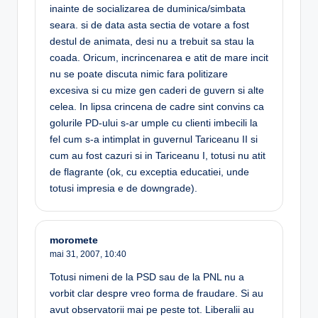
inainte de socializarea de duminica/simbata
seara. si de data asta sectia de votare a fost
destul de animata, desi nu a trebuit sa stau la
coada. Oricum, incrincenarea e atit de mare incit
nu se poate discuta nimic fara politizare
excesiva si cu mize gen caderi de guvern si alte
celea. In lipsa crincena de cadre sint convins ca
golurile PD-ului s-ar umple cu clienti imbecili la
fel cum s-a intimplat in guvernul Tariceanu II si
cum au fost cazuri si in Tariceanu I, totusi nu atit
de flagrante (ok, cu exceptia educatiei, unde
totusi impresia e de downgrade).
moromete
mai 31, 2007,
10:40
Totusi nimeni de la PSD sau de la PNL nu a
vorbit clar despre vreo forma de fraudare. Si au
avut observatorii mai pe peste tot. Liberalii au