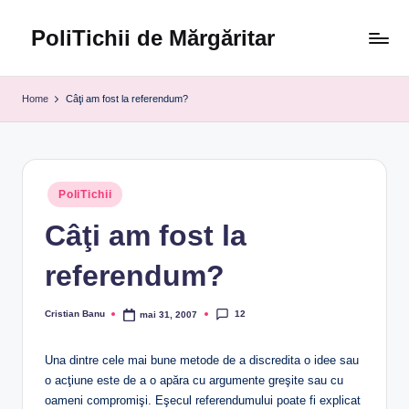
PoliTichii de Mărgăritar
Skip
to
Blogărind
content
din
Home
Câţi am fost la referendum?
2005
Posted
PoliTichii
in
Câţi am fost la
referendum?
12
Cristian Banu
mai 31, 2007
Posted
by
Una dintre cele mai bune metode de a discredita o idee sau
o acţiune este de a o apăra cu argumente greşite sau cu
oameni compromişi. Eşecul referendumului poate fi explicat