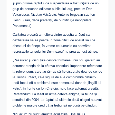
şi prin prisma faptului că suspendarea a fost iniţiată de un
grup de persoane odioase publicului larg, precum Dan
Voiculescu, Nicolae Văcăroiu, Antonie Iorgovan sau Ion
Iliescu (sau, dacă preferaţi, de o instituţie nepopulară,
Parlamentul).
Calitatea precară a multora dintre aceştia a făcut ca
dezbaterea să se poarte în zone dificil de apărat sau pe
chestiuni de fineţe, în vreme ce lucrurile cu adevărat
reproşabile „unsului lui Dumnezeu” nu prea au fost atinse.
„Păsărica” şi discuţiile despre formarea unui nou guvern au
deturnat atenţia de la câteva chestiuni importante referitoare
la referendum, care au rămas să fie discutate doar de cei de
la Trustul Intact, cale sigură de a le compromite definitiv.
Însă faptul că o problemă este semnalată doar de „lingăii lui
Felix”, în frunte cu Ion Cristoiu, nu o face automat greşită.
Referendumul a lăsat în urmă câteva enigme, la fel ca şi
scrutinul din 2004, iar faptul că ultimele două alegeri au avut
probleme majore cred că ar trebui să ne pună pe gânduri.
Nici acum nu sunt lămurite acuzaţiile „Unsului lui