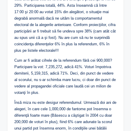
29%. Participarea totală, 44%. Asta înseamnă că între
17:00 şi 20:00 au votat 15% din alegători, o situaţie mai
degrabă anormală dacă ne uităm la comportamentul
electoral de la alegerile anterioare. Conform proiecţiilor, cifra
participării ar fi trebuit să fie undeva spre 38% (cam atât cât
au spus unii că a şi fost). Nu are cum să nu te surprindă
coincidenţa diferenţelor 6% în plus la referendum, 6% în
plus pe listele electorale!!!
Cum ar fi arătat cifrele de la referendum fără cei 900,000?
Participare la vot: 7,235,272, adică 41%. Voturi împotriva
demiterii, 5,159,315, adică 71%. Deci, din punct de vedere
al scorului, nu s-ar schimba mare lucru, ci doar din punct de
vedere al propagandei oficiale care laudă cei un milion de
votanţi în plus.
Însă miza nu este desigur referendumul. Urmează doi ani de
alegeri, în care cele 1,000,000 de fantome pot însemna o
diferenţă foarte mare (Băsescu a câştigat în 2004 cu doar
200,000 de voturi în plus), fiind 6% care adunate la scorul
unui partid pot însemna enorm, în condiţiile unei bătălii