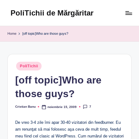
PoliTichii de Mărgăritar
Skip
to
Blogărind
content
din
Home
[off topic]Who are those guys?
2005
Posted
PoliTichii
in
[off topic]Who are
those guys?
7
Cristian Banu
noiembrie 15, 2009
Posted
by
De vreo 3-4 zile îmi apar 30-40 vizitatori din feedburner. Eu
am renunţat să mai folosesc aşa ceva de mult timp, feedul
meu fiind cel clasic al WordPress. Cum numărul de vizitatori