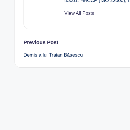
45001, HACCP (ISO 22000), I
View All Posts
Post
Previous Post
Demisia lui Traian Băsescu
navigation