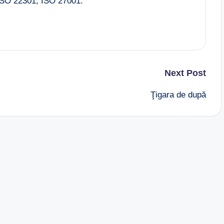
SO 22301, ISO 27001.
Next Post
Ţigara de după