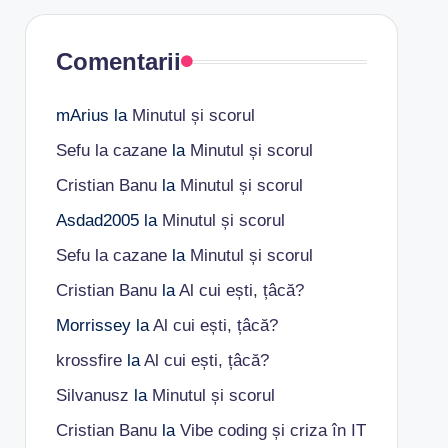
Comentarii
mArius
la
Minutul și scorul
Sefu la cazane
la
Minutul și scorul
Cristian Banu
la
Minutul și scorul
Asdad2005
la
Minutul și scorul
Sefu la cazane
la
Minutul și scorul
Cristian Banu
la
Al cui ești, țâcă?
Morrissey
la
Al cui ești, țâcă?
krossfire
la
Al cui ești, țâcă?
Silvanusz
la
Minutul și scorul
Cristian Banu
la
Vibe coding și criza în IT