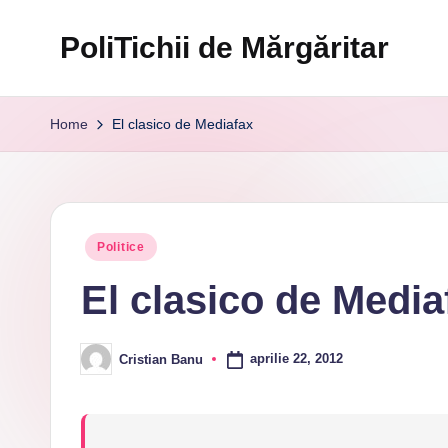
PoliTichii de Mărgăritar
Skip
to
Blogărind
content
din
Home
El clasico de Mediafax
2005
Posted
Politice
in
El clasico de Media
aprilie 22, 2012
Cristian Banu
Posted
by