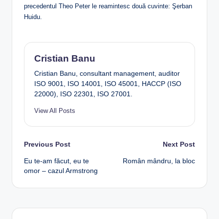
precedentul Theo Peter le reamintesc două cuvinte: Şerban
Huidu.
Cristian Banu
Cristian Banu, consultant management, auditor
ISO 9001, ISO 14001, ISO 45001, HACCP (ISO
22000), ISO 22301, ISO 27001.
View All Posts
Post
Previous Post
Next Post
Eu te-am făcut, eu te
Român mândru, la bloc
navigation
omor – cazul Armstrong