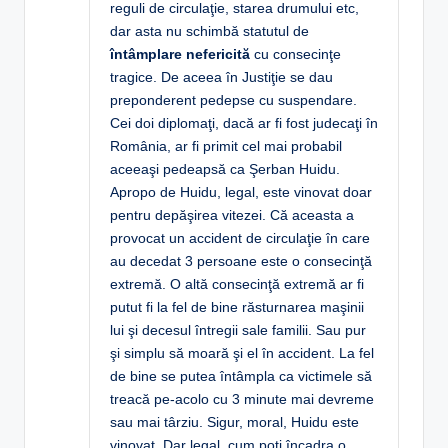
reguli de circulaţie, starea drumului etc,
dar asta nu schimbă statutul de
întâmplare nefericită
cu consecinţe
tragice. De aceea în Justiţie se dau
preponderent pedepse cu suspendare.
Cei doi diplomaţi, dacă ar fi fost judecaţi în
România, ar fi primit cel mai probabil
aceeaşi pedeapsă ca Şerban Huidu.
Apropo de Huidu, legal, este vinovat doar
pentru depăşirea vitezei. Că aceasta a
provocat un accident de circulaţie în care
au decedat 3 persoane este o consecinţă
extremă. O altă consecinţă extremă ar fi
putut fi la fel de bine răsturnarea maşinii
lui şi decesul întregii sale familii. Sau pur
şi simplu să moară şi el în accident. La fel
de bine se putea întâmpla ca victimele să
treacă pe-acolo cu 3 minute mai devreme
sau mai târziu. Sigur, moral, Huidu este
vinovat. Dar legal, cum poţi încadra o