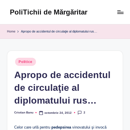
PoliTichii de Mărgăritar
Skip
to
Blogărind
content
din
Home
Apropo de accidentul de circulaţie al diplomatului rus…
2005
Posted
Politice
in
Apropo de accidentul
de circulaţie al
diplomatului rus…
2
Cristian Banu
octombrie 24, 2012
Posted
by
Celor care urlă pentru
pedepsirea
vinovatului şi invocă