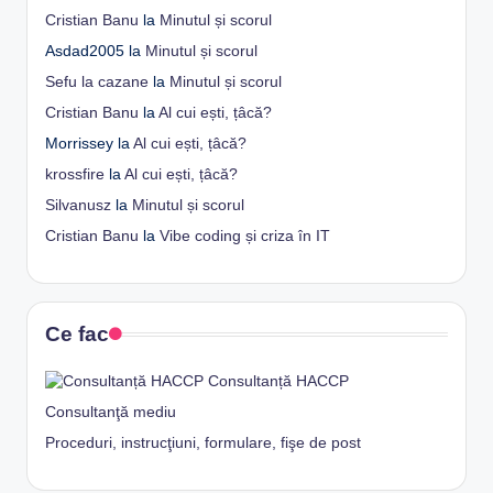
Cristian Banu
la
Minutul și scorul
Asdad2005
la
Minutul și scorul
Sefu la cazane
la
Minutul și scorul
Cristian Banu
la
Al cui ești, țâcă?
Morrissey
la
Al cui ești, țâcă?
krossfire
la
Al cui ești, țâcă?
Silvanusz
la
Minutul și scorul
Cristian Banu
la
Vibe coding și criza în IT
Ce fac
Consultanță HACCP
Consultanţă mediu
Proceduri, instrucţiuni, formulare, fişe de post