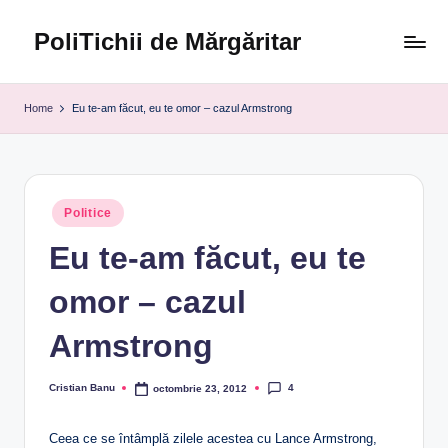
PoliTichii de Mărgăritar
Skip
to
Blogărind
content
din
Home
Eu te-am făcut, eu te omor – cazul Armstrong
2005
Posted
Politice
in
Eu te-am făcut, eu te
omor – cazul
Armstrong
4
Cristian Banu
octombrie 23, 2012
Posted
by
Ceea ce se întâmplă zilele acestea cu Lance Armstrong,