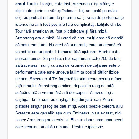
eroul
Turului Franţei, este trist. Americanul îşi plăteşte
clipele de glorie cu vârf şi îndesat. Toţi se spală pe mâini
deşi au profitat enrom de pe urma sa şi seria de performanţe
istorice nu ar fi fost posibilă fără complicităţi. Ediţiile din Le
Tour fără american au fost plictisitoare şi fără miză.
Armstrong
era
o miză. Nu cred că erau mulţi care să creadă
că omul era curat. Nu cred că sunt mulţi care să creadă că
un astfel de tur poate fi terminat fără ajutoare. Efortul este
supraomenesc Să pedalezi trei săptămâni câte 200 de km,
să traversezi munţi cu zeci de kilometri de căţărare este o
performanţă care este undeva la limita posibilităţilor fizice
umane. Spectacolul TV forţează la stimulente pentru a face
faţă ritmului. Armstrong a ridicat dopajul la rang de artă,
scăpând atâta vreme fără a fi descoperit. A investit şi a
câştigat, la fel cum au câştigat toţi din jurul său. Acum,
plăteşte singur şi toţi se dau sfinţi. Acea poezie celebră a lui
Sorescu este genială: aşa cum Eminescu nu a existat, nici
Lance Armstrong nu a existat. El este doar suma unor nevoi
care trebuiau să aibă un nume. Restul e ipocrizie.