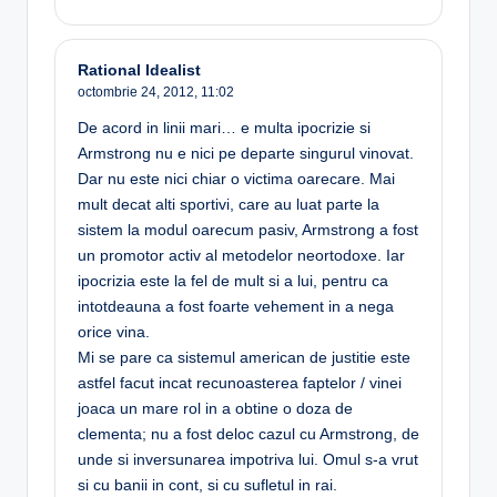
Rational Idealist
octombrie 24, 2012,
11:02
De acord in linii mari… e multa ipocrizie si
Armstrong nu e nici pe departe singurul vinovat.
Dar nu este nici chiar o victima oarecare. Mai
mult decat alti sportivi, care au luat parte la
sistem la modul oarecum pasiv, Armstrong a fost
un promotor activ al metodelor neortodoxe. Iar
ipocrizia este la fel de mult si a lui, pentru ca
intotdeauna a fost foarte vehement in a nega
orice vina.
Mi se pare ca sistemul american de justitie este
astfel facut incat recunoasterea faptelor / vinei
joaca un mare rol in a obtine o doza de
clementa; nu a fost deloc cazul cu Armstrong, de
unde si inversunarea impotriva lui. Omul s-a vrut
si cu banii in cont, si cu sufletul in rai.