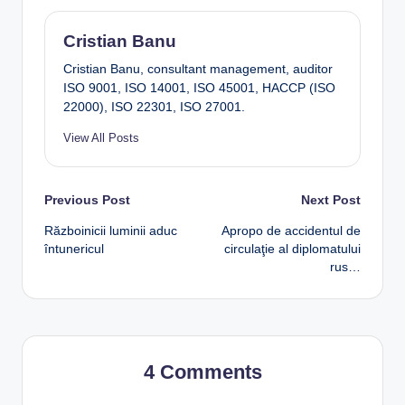
Cristian Banu
Cristian Banu, consultant management, auditor
ISO 9001, ISO 14001, ISO 45001, HACCP (ISO
22000), ISO 22301, ISO 27001.
View All Posts
Post
Previous Post
Next Post
Războinicii luminii aduc
Apropo de accidentul de
navigation
întunericul
circulaţie al diplomatului
rus…
4 Comments