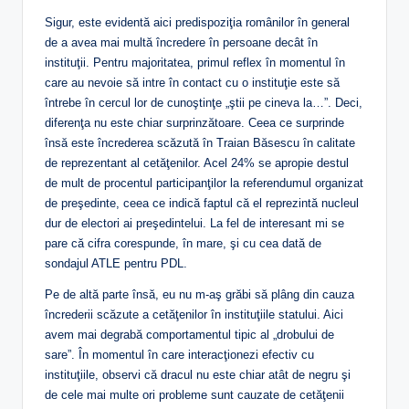
Sigur, este evidentă aici predispoziţia românilor în general
de a avea mai multă încredere în persoane decât în
instituţii. Pentru majoritatea, primul reflex în momentul în
care au nevoie să intre în contact cu o instituţie este să
întrebe în cercul lor de cunoştinţe „ştii pe cineva la…”. Deci,
diferenţa nu este chiar surprinzătoare. Ceea ce surprinde
însă este încrederea scăzută în Traian Băsescu în calitate
de reprezentant al cetăţenilor. Acel 24% se apropie destul
de mult de procentul participanţilor la referendumul organizat
de preşedinte, ceea ce indică faptul că el reprezintă nucleul
dur de electori ai preşedintelui. La fel de interesant mi se
pare că cifra corespunde, în mare, şi cu cea dată de
sondajul ATLE pentru PDL.
Pe de altă parte însă, eu nu m-aş grăbi să plâng din cauza
încrederii scăzute a cetăţenilor în instituţiile statului. Aici
avem mai degrabă comportamentul tipic al „drobului de
sare”. În momentul în care interacţionezi efectiv cu
instituţiile, observi că dracul nu este chiar atât de negru şi
de cele mai multe ori probleme sunt cauzate de cetăţenii