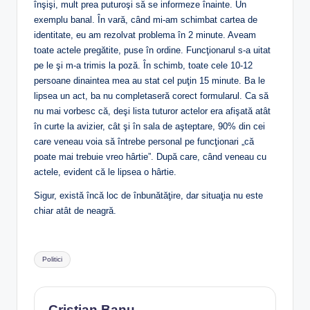
înşişi, mult prea puturoşi să se informeze înainte. Un
exemplu banal. În vară, când mi-am schimbat cartea de
identitate, eu am rezolvat problema în 2 minute. Aveam
toate actele pregătite, puse în ordine. Funcţionarul s-a uitat
pe le şi m-a trimis la poză. În schimb, toate cele 10-12
persoane dinaintea mea au stat cel puţin 15 minute. Ba le
lipsea un act, ba nu completaseră corect formularul. Ca să
nu mai vorbesc că, deşi lista tuturor actelor era afişată atât
în curte la avizier, cât şi în sala de aşteptare, 90% din cei
care veneau voia să întrebe personal pe funcţionari „că
poate mai trebuie vreo hârtie”. După care, când veneau cu
actele, evident că le lipsea o hârtie.
Sigur, există încă loc de înbunătăţire, dar situaţia nu este
chiar atât de neagră.
Tags:
Politici
Cristian Banu