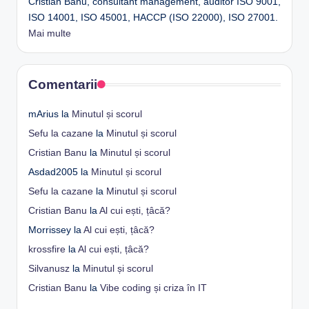
Cristian Banu, consultant management, auditor ISO 9001,
ISO 14001, ISO 45001, HACCP (ISO 22000), ISO 27001.
Mai multe
Comentarii
mArius
la
Minutul și scorul
Sefu la cazane
la
Minutul și scorul
Cristian Banu
la
Minutul și scorul
Asdad2005
la
Minutul și scorul
Sefu la cazane
la
Minutul și scorul
Cristian Banu
la
Al cui ești, țâcă?
Morrissey
la
Al cui ești, țâcă?
krossfire
la
Al cui ești, țâcă?
Silvanusz
la
Minutul și scorul
Cristian Banu
la
Vibe coding și criza în IT