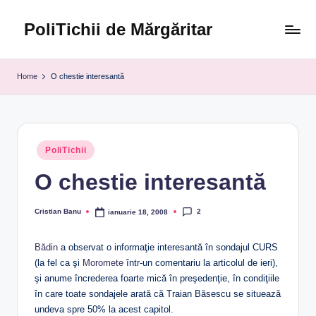
PoliTichii de Mărgăritar
Skip
to
Blogărind
content
din
Home
O chestie interesantă
2005
Posted
PoliTichii
in
O chestie interesantă
2
Cristian Banu
ianuarie 18, 2008
Posted
by
Bădin
a observat o informaţie interesantă în sondajul CURS
(la fel ca şi
Moromete
într-un comentariu la articolul de ieri),
şi anume încrederea foarte mică în preşedenţie, în condiţiile
în care toate sondajele arată că Traian Băsescu se situează
undeva spre 50% la acest capitol.