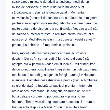
şaisprezece milioane de adulţi ai audienţe medii de un
milion de persoane şi vârfuri de două milioane sunt
sărbătoare, ar trebui să le dea de gândit. Momentan,
televiziunile (creatorii de conţinut) nu au făcut nici o mişcare
pentru a se adapta noilor realităţi tehnologice care oferă mai
multe variante de distribuire a conţinutului. Voyo.ro arată cât
de săracă şi mediocră este în realitate oferta televiziunilor
noastre. Şi MediaPro este un trust care a investit serios în
producţii autohtone – filme, seriale, emisiuni.
Însă, modelul de business practicat până acum este
depăşit. Din ce în ce mai puţină lume este dispusă să
aştepte ora X pentru a vedea emisiunea Y. Unii distribuitori
de conţinut oferă posibilitatea înregistrării, unii utilizatori mai
tehnici se descurcă şi singuri cu înregistrarea şi vizionarea
ulterioară. Calitatea dezastruoasă a producţiilor, schimbarea
stilului de viaţă, a îndepărtat publicul premium. Internetul
oferă acces instantaneu la conţinut, de multe ori de mai
bună calitate cu care nu pot concura – şi nici nu au
încercat. Tentativele de reglementare a accesului – cum a
fost recenta dispută a MediaPro cu mai multe site-uri