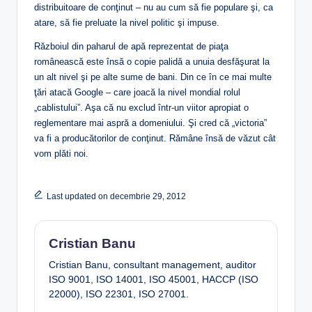
distribuitoare de conţinut – nu au cum să fie populare şi, ca
atare, să fie preluate la nivel politic şi impuse.
Războiul din paharul de apă reprezentat de piaţa
românească este însă o copie palidă a unuia desfăşurat la
un alt nivel şi pe alte sume de bani. Din ce în ce mai multe
ţări atacă Google – care joacă la nivel mondial rolul
„cablistului”. Aşa că nu exclud într-un viitor apropiat o
reglementare mai aspră a domeniului. Şi cred că „victoria”
va fi a producătorilor de conţinut. Rămâne însă de văzut cât
vom plăti noi.
Last updated on decembrie 29, 2012
Cristian Banu
Cristian Banu, consultant management, auditor
ISO 9001, ISO 14001, ISO 45001, HACCP (ISO
22000), ISO 22301, ISO 27001.