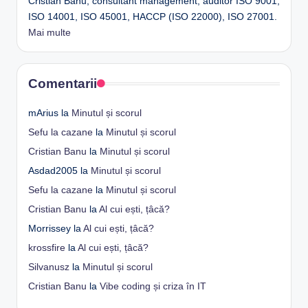
Cristian Banu, consultant management, auditor ISO 9001,
ISO 14001, ISO 45001, HACCP (ISO 22000), ISO 27001.
Mai multe
Comentarii
mArius
la
Minutul și scorul
Sefu la cazane
la
Minutul și scorul
Cristian Banu
la
Minutul și scorul
Asdad2005
la
Minutul și scorul
Sefu la cazane
la
Minutul și scorul
Cristian Banu
la
Al cui ești, țâcă?
Morrissey
la
Al cui ești, țâcă?
krossfire
la
Al cui ești, țâcă?
Silvanusz
la
Minutul și scorul
Cristian Banu
la
Vibe coding și criza în IT