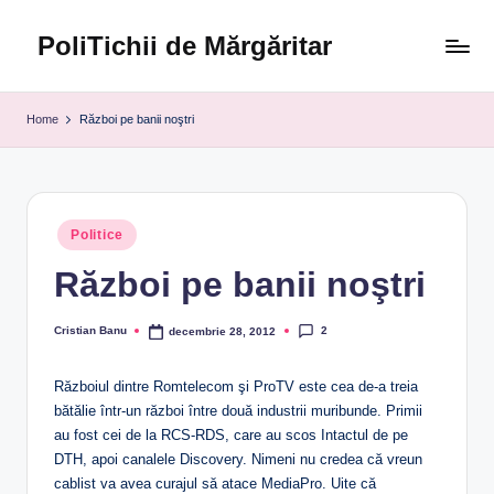
PoliTichii de Mărgăritar
Skip
to
Blogărind
content
din
Home
Război pe banii noştri
2005
Posted
Politice
in
Război pe banii noştri
2
Cristian Banu
decembrie 28, 2012
Posted
by
Războiul dintre Romtelecom şi ProTV este cea de-a treia
bătălie într-un război între două industrii muribunde. Primii
au fost cei de la RCS-RDS, care au scos Intactul de pe
DTH, apoi canalele Discovery. Nimeni nu credea că vreun
cablist va avea curajul să atace MediaPro. Uite că