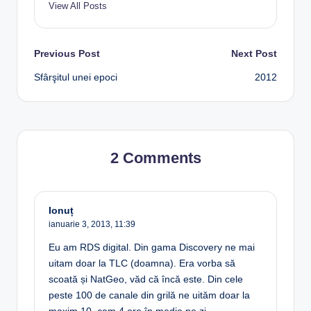
View All Posts
Post
Previous Post
Next Post
Sfârşitul unei epoci
2012
navigation
2 Comments
Ionuț
ianuarie 3, 2013,
11:39
Eu am RDS digital. Din gama Discovery ne mai
uitam doar la TLC (doamna). Era vorba să
scoată și NatGeo, văd că încă este. Din cele
peste 100 de canale din grilă ne uităm doar la