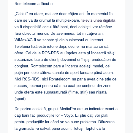
Romtelecom a făcut-o.
„Cablul” ca atare, mai are doar câţiva ani. În momentul în
care se va da drumul la multiplexoare,
televiziunea digitală
va fi disponibilă oricui fără bani, deci cabliştii vor rămâne
fără obiectul muncii. De asemenea, tot în câţiva ani,
WiMax/4G îi va scoate şi din businessul cu internet.
Telefonia fixă este istorie deja, deci ei nu mai au ce să
ofere. Cei de la RCS-RDS au înţeles asta şi încearcă să-şi
securizeze baza de clienţi devenind ei înşişi producători de
conţinut. Romtelecom pare a încerca acelaşi model, cel
puţin prin cele câteva canale de sport lansate până acum.
Nici RCS-RDS, nici Romtelecom nu par a avea cine ştie ce
succes, tocmai pentru că s-au axat pe conţinut din zone
unde oferta este suprasaturată (filme, ştiri) sau nişată
(sport).
De partea cealaltă, grupul MediaPro are un indicator exact a
câţi bani fac producţiile lor – Voyo. Ei ştiu câţi vor plăti
pentru producţiile lor când se va pune problema. Difuzarea
la grămadă i-a salvat până acum. Totuşi, faptul că la