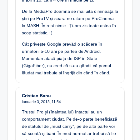
maxim 10, cam 4 ore în medie pe zi.
De la MediaPro doamna se mai uită dimineața la
știri pe ProTV și seara ne uitam pe ProCinema
la MASH. În rest nimic . Ți-am zis toate astea în
scop statistic.: )
Cât privește Google prevăd o scădere în
următorii 5-10 ani pe partea de Android.
Momentan atacă piața de ISP în State
(GigaFiber), nu cred că s-au gândit că pomul
lăudat mai trebuie și îngrijit din când în când.
Cristian Banu
ianuarie 3, 2013,
11:54
Trustul Pro şi (înaintea lui) Intactul au un
comportament ciudat. Pe de-o parte beneficiază
de statutul de „must carry”, pe de altă parte vor
să scoată şi bani. În mod normal ar trebui să fie