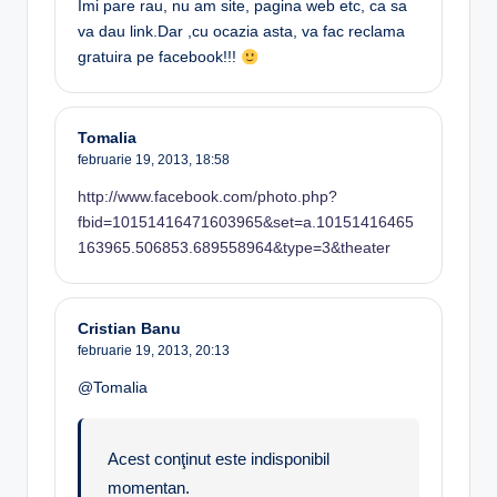
Imi pare rau, nu am site, pagina web etc, ca sa
va dau link.Dar ,cu ocazia asta, va fac reclama
gratuira pe facebook!!!
Tomalia
februarie 19, 2013,
18:58
http://www.facebook.com/photo.php?
fbid=10151416471603965&set=a.10151416465
163965.506853.689558964&type=3&theater
Cristian Banu
februarie 19, 2013,
20:13
@Tomalia
Acest conţinut este indisponibil
momentan.