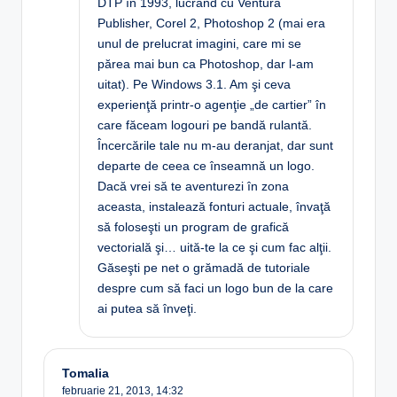
DTP în 1993, lucrând cu Ventura
Publisher, Corel 2, Photoshop 2 (mai era
unul de prelucrat imagini, care mi se
părea mai bun ca Photoshop, dar l-am
uitat). Pe Windows 3.1. Am şi ceva
experienţă printr-o agenţie „de cartier” în
care făceam logouri pe bandă rulantă.
Încercările tale nu m-au deranjat, dar sunt
departe de ceea ce înseamnă un logo.
Dacă vrei să te aventurezi în zona
aceasta, instalează fonturi actuale, învaţă
să foloseşti un program de grafică
vectorială şi… uită-te la ce şi cum fac alţii.
Găseşti pe net o grămadă de tutoriale
despre cum să faci un logo bun de la care
ai putea să înveţi.
Tomalia
februarie 21, 2013,
14:32