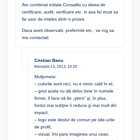
Am combinat initiala Consaltis cu ideea de
certificare, audit, verificare etc. in asa fel incat sa
fie usor de inteles dintr-o privire.
Daca aveti observatii, preferinte etc., va rog sa
ma contactati.
Cristian Banu
februarie 13, 2013,
10:20
Mulţumesc.
– culorile sunt reci, nu e nimic cald în el;
– griul acela nu dă deloc bine în numele
firmei, îl face să fie „şters” şi, în plus,
fontul mai subţire îi reduce şi mai mult din
impact;
– logo este destul de comun pe site-urile
de profil;
– vizual, îmi pare imaginea unui ceas;