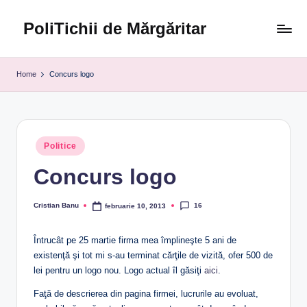
PoliTichii de Mărgăritar
Skip
to
Blogărind
content
din
Home
Concurs logo
2005
Posted
Politice
in
Concurs logo
16
Cristian Banu
februarie 10, 2013
Posted
by
Întrucât pe 25 martie firma mea împlineşte 5 ani de
existenţă şi tot mi s-au terminat cărţile de vizită, ofer 500 de
lei pentru un logo nou. Logo actual îl găsiţi
aici
.
Faţă de descrierea din pagina firmei, lucrurile au evoluat,