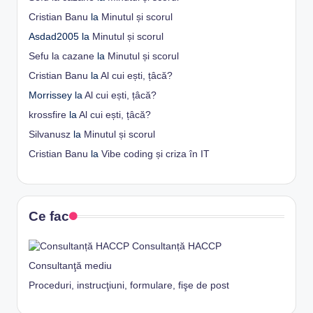
Cristian Banu
la
Minutul și scorul
Asdad2005
la
Minutul și scorul
Sefu la cazane
la
Minutul și scorul
Cristian Banu
la
Al cui ești, țâcă?
Morrissey
la
Al cui ești, țâcă?
krossfire
la
Al cui ești, țâcă?
Silvanusz
la
Minutul și scorul
Cristian Banu
la
Vibe coding și criza în IT
Ce fac
Consultanță HACCP
Consultanţă mediu
Proceduri, instrucţiuni, formulare, fişe de post