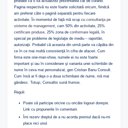
probabil că o să actualizez prezentarea cât de curând.
Pagina respectivă nu este foarte solicitată oricum, fiindcă
am preferat câte o pagină separată pentru fiecare
activitate. În momentul de faţă mă ocup cu
consultanţa pe
sisteme de management
, cam 50% din activitate, 25%
certificare produse
, 25% zona de
conformare legală
, în
special pe probleme de legislaţie de mediu – raportări,
autorizaţii. Probabil că aceasta din urmă parte va căpăta din
ce în ce mai multă consistenţă în cifra de afaceri. Cum
firma este one-man-show, numele ei nu este foarte
important şi iau în considerare şi varianta unei schimbări de
nume în ceva mai personalizat, gen Cristian Banu Consult.
Cum însă ar fi deja o a doua schimbare de nume, mă mai
gândesc. Totuşi, Consaltis sună frumos.
Reguli:
Poate să participe oricine cu oricâte logouri doreşte.
Link cu propunerile în comentarii.
Îmi rezerv dreptul de a nu acorda premiul dacă nu-mi
place nici unul.