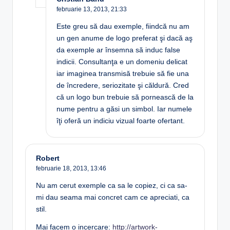
februarie 13, 2013,
21:33
Este greu să dau exemple, fiindcă nu am
un gen anume de logo preferat şi dacă aş
da exemple ar însemna să induc false
indicii. Consultanţa e un domeniu delicat
iar imaginea transmisă trebuie să fie una
de încredere, seriozitate şi căldură. Cred
că un logo bun trebuie să pornească de la
nume pentru a găsi un simbol. Iar numele
îţi oferă un indiciu vizual foarte ofertant.
Robert
februarie 18, 2013,
13:46
Nu am cerut exemple ca sa le copiez, ci ca sa-
mi dau seama mai concret cam ce apreciati, ca
stil.
Mai facem o incercare:
http://artwork-