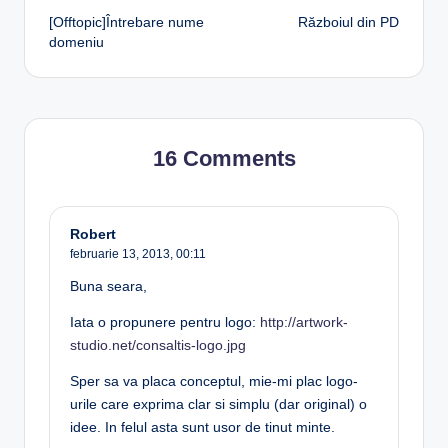
[Offtopic]Întrebare nume
Războiul din PD
navigation
domeniu
16 Comments
Robert
februarie 13, 2013,
00:11
Buna seara,
Iata o propunere pentru logo:
http://artwork-
studio.net/consaltis-logo.jpg
Sper sa va placa conceptul, mie-mi plac logo-
urile care exprima clar si simplu (dar original) o
idee. In felul asta sunt usor de tinut minte.