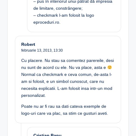
– pus în interiorul unui pătrat dă impresia
de limitare, constrângere;
– checkmark l-am folosit la logo
eproceduri.ro.
Robert
februarie 13, 2013,
13:30
Cu placere. Nu stau sa comentez parereile, desi
nu sunt de acord cu ele. Nu va place, asta e
Normal ca checkmark e ceva comun, de-asta l-
am si folosit, e un simbol cunoscut, care nu
necesita explicatii. L-am folosit insa intr-un mod
personalizat.
Poate nu ar fi rau sa dati cateva exemple de
logo-uri care va plac, sa stim ce gusturi aveti.
Cristian Banu