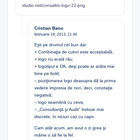
studio.net/consaltis-logo-22.png
Cristian Banu
februarie 18, 2013,
21:46
Eşti pe drumul cel bun dar:
+ Combinaţia de culori este acceptabilă;
+ logo nu arată rău;
+ logotipul e OK, deşi poate ar arăta mai
bine pe bold;
– poziţionarea logo deasupra dă la prima
vedere impresia de nori, deci, conotaţie
negativă;
– logo seamănă cu ceva;
– „Consultanţă şi Audit” trebuie mai
discrete, în niciun caz cu caps.
Cam atât acum, am avut o zi grea şi
mâine o să fie la fel.