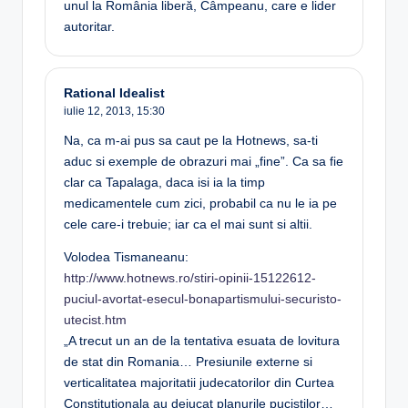
unul la România liberă, Câmpeanu, care e lider
autoritar.
Rational Idealist
iulie 12, 2013,
15:30
Na, ca m-ai pus sa caut pe la Hotnews, sa-ti
aduc si exemple de obrazuri mai „fine”. Ca sa fie
clar ca Tapalaga, daca isi ia la timp
medicamentele cum zici, probabil ca nu le ia pe
cele care-i trebuie; iar ca el mai sunt si altii.
Volodea Tismaneanu:
http://www.hotnews.ro/stiri-opinii-15122612-
puciul-avortat-esecul-bonapartismului-securisto-
utecist.htm
„A trecut un an de la tentativa esuata de lovitura
de stat din Romania… Presiunile externe si
verticalitatea majoritatii judecatorilor din Curtea
Constitutionala au dejucat planurile pucistilor…