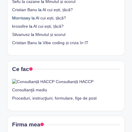
Sefu la cazane
la
Minutul și scorul
Cristian Banu
la
Al cui ești, țâcă?
Morrissey
la
Al cui ești, țâcă?
krossfire
la
Al cui ești, țâcă?
Silvanusz
la
Minutul și scorul
Cristian Banu
la
Vibe coding și criza în IT
Ce fac
Consultanță HACCP
Consultanţă mediu
Proceduri, instrucţiuni, formulare, fişe de post
Firma mea