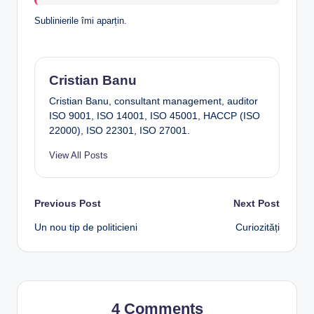
Sublinierile îmi aparțin.
Cristian Banu
Cristian Banu, consultant management, auditor
ISO 9001, ISO 14001, ISO 45001, HACCP (ISO
22000), ISO 22301, ISO 27001.
View All Posts
Post
Previous Post
Next Post
Un nou tip de politicieni
Curiozități
navigation
4 Comments