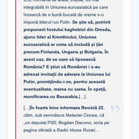
integrabilă în Uniunea euroasiatică pe care
încearcă de o bună bucată de vreme s-o
impună liderul rus Putin.
Se ştie că, potrivit
propunerii fostului kaghebist din Dresda,
ajuns lider al Kremlinului, Uniunea
euroasiatică ar urma să includă şi ţări
precum Finlanda, Ungaria şi Bulgaria. În
acest caz, de ce oare să lipsească
România? E ştiut că României i s-au
adresat invitaţii de aderare la Uniunea lui
Putin, promiţându-i-se, pentru această
eventualitate, marea cu sarea. În speţă,
reunificarea cu Basarabia.
[…]
[…]
În foarte bine informata Revistă 22
,
citim, sub semnătura Melaniei Cincea, că
„un deputat PSD, Bogdan Diaconu, scria pe
pagina oficială a
Radio Vocea Rusiei…