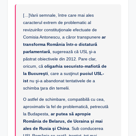
[…]Varii semnale, între care mai ales
caracterul extrem de problematic al
revizuirilor constituţionale efectuate de
Comisia Antonescu, a căror transpunere
ar
transforma România într-o dictatură
parlamentară
, sugerează că USL şi-a
păstrat obiectivele din 2012. Pare clar,
oricum, că
oligarhia securisto-mafiotă de
la Bucureşti
, care a susţinut
puciul USL-
ist
nu şi-a abandonat tentativele de a
schimba ţara din temelii.
O astfel de schimbare, compatibilă cu cea,
aproximativ la fel de problematică, petrecută
la Budapesta,
ar putea să apropie
România de Belarus, de Ucraina şi mai
ales de Rusia şi China
. Sub conducerea
USL România se arată, treptat, tot mai