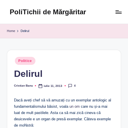
PoliTichii de Mărgăritar
Skip
to
Blogărind
content
din
Home
Delirul
2005
Posted
Politice
in
Delirul
4
Cristian Banu
iulie 11, 2013
Posted
by
Dacă aveți chef să vă amuzați cu un exemplar antologic al
fundamentalismului băsist, voala
un om
care nu și-a mai
luat de mult pastilele. Asta ca să mai zică cineva că
deuicevele e un organ de presă exemplar. Câteva exemple
de moNstră: