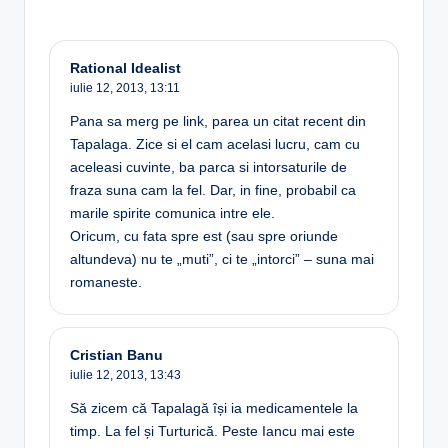
Rational Idealist
iulie 12, 2013,
13:11
Pana sa merg pe link, parea un citat recent din
Tapalaga. Zice si el cam acelasi lucru, cam cu
aceleasi cuvinte, ba parca si intorsaturile de
fraza suna cam la fel. Dar, in fine, probabil ca
marile spirite comunica intre ele.
Oricum, cu fata spre est (sau spre oriunde
altundeva) nu te „muti”, ci te „intorci” – suna mai
romaneste.
Cristian Banu
iulie 12, 2013,
13:43
Să zicem că Tapalagă își ia medicamentele la
timp. La fel și Turturică. Peste Iancu mai este