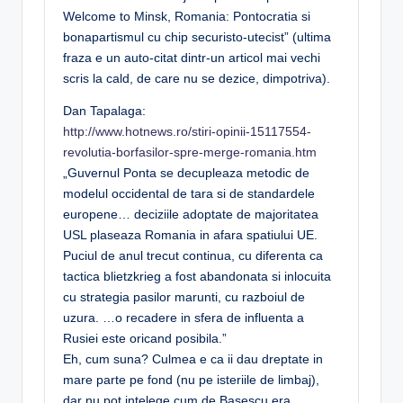
Welcome to Minsk, Romania: Pontocratia si
bonapartismul cu chip securisto-utecist” (ultima
fraza e un auto-citat dintr-un articol mai vechi
scris la cald, de care nu se dezice, dimpotriva).
Dan Tapalaga:
http://www.hotnews.ro/stiri-opinii-15117554-
revolutia-borfasilor-spre-merge-romania.htm
„Guvernul Ponta se decupleaza metodic de
modelul occidental de tara si de standardele
europene… deciziile adoptate de majoritatea
USL plaseaza Romania in afara spatiului UE.
Puciul de anul trecut continua, cu diferenta ca
tactica blietzkrieg a fost abandonata si inlocuita
cu strategia pasilor marunti, cu razboiul de
uzura. …o recadere in sfera de influenta a
Rusiei este oricand posibila.”
Eh, cum suna? Culmea e ca ii dau dreptate in
mare parte pe fond (nu pe isteriile de limbaj),
dar nu pot intelege cum de Basescu era