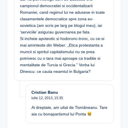
campionul democratiei si occidentalizarii
Romaniei, cand regimul lui ne adusese in toate
clasamentele democratice spre zona ex-
sovietica (am scris pe larg pe blogul meu), iar
‘serviciile’ asigurau guvernarea pe fata.
Si incheie apoteotic si hodoronc-tronc, cu ce-si
mai aminteste din Weber: „Etica protestanta a
muncii si spiritul capitalismului nu se prea
potrivesc cu o tara mai aproape ca traditie si
mentalitate de Turcia si Grecia.” Vorba lui
Dinescu: ce cauta neamtul in Bulgaria?
Cristian Banu
iulie 12, 2013,
15:35
Ai dreptate, am uitat de Tismăneanu. Tare
aia cu bonapartismul lui Ponta