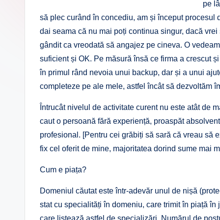
pe lâ
să plec curând în concediu, am și început procesul d
dai seama că nu mai poți continua singur, dacă vre
gândit ca vreodată să angajez pe cineva. O vedeam
suficient și OK. Pe măsură însă ce firma a crescut și
în primul rând nevoia unui backup, dar și a unui ajutor
completeze pe ale mele, astfel încât să dezvoltăm î
Întrucât nivelul de activitate curent nu este atât de 
caut o persoană fără experiență, proaspăt absolvent
profesional. [Pentru cei grăbiți să sară că vreau să e
fix cel oferit de mine, majoritatea dorind sume mai 
Cum e piața?
Domeniul căutat este într-adevăr unul de nișă (protec
stat cu specialități în domeniu, care trimit în piață î
care listează astfel de specializări. Numărul de pos