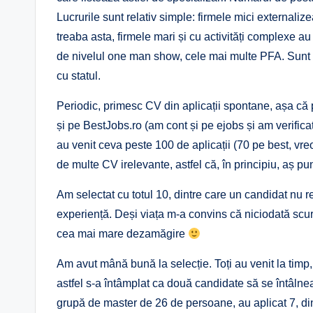
Lucrurile sunt relativ simple: firmele mici externaliz
treaba asta, firmele mari și cu activități complexe 
de nivelul one man show, cele mai multe PFA. Sunt v
cu statul.
Periodic, primesc CV din aplicații spontane, așa că
și pe BestJobs.ro (am cont și pe ejobs și am verifica
au venit ceva peste 100 de aplicații (70 pe best, vr
de multe CV irelevante, astfel că, în principiu, aș pun
Am selectat cu totul 10, dintre care un candidat nu 
experiență. Deși viața m-a convins că niciodată scurtă
cea mai mare dezamăgire
Am avut mână bună la selecție. Toți au venit la timp,
astfel s-a întâmplat ca două candidate să se întâlnea
grupă de master de 26 de persoane, au aplicat 7, din