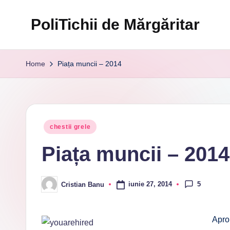
PoliTichii de Mărgăritar
Skip
to
Blogărind
content
din
Home
Piața muncii – 2014
2005
Posted
chestii grele
in
Piața muncii – 2014
5
iunie 27, 2014
Cristian Banu
Posted
by
Apro