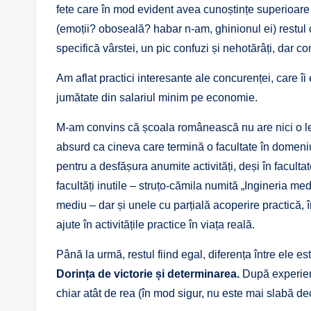
fete care în mod evident avea cunoștințe superioare 
(emoții? oboseală? habar n-am, ghinionul ei) restul c
specifică vârstei, un pic confuzi și nehotărâți, dar conș
Am aflat practici interesante ale concurenței, care îi
jumătate din salariul minim pe economie.
M-am convins că școala românească nu are nici o le
absurd ca cineva care termină o facultate în domeni
pentru a desfășura anumite activități, deși în facult
facultăți inutile – struțo-cămila numită „Ingineria medi
mediu – dar și unele cu parțială acoperire practică, în
ajute în activitățile practice în viața reală.
Până la urmă, restul fiind egal, diferența între ele es
Dorința de victorie și determinarea.
După experien
chiar atât de rea (în mod sigur, nu este mai slabă dec