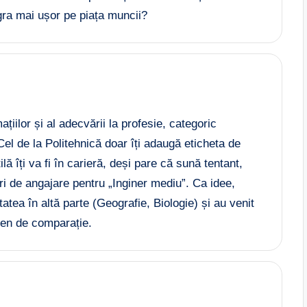
gra mai ușor pe piața muncii?
țiilor și al adecvării la profesie, categoric
Cel de la Politehnică doar îți adaugă eticheta de
ilă îți va fi în carieră, deși pare că sună tentant,
i de angajare pentru „Inginer mediu”. Ca idee,
tatea în altă parte (Geografie, Biologie) și au venit
men de comparație.