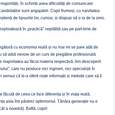
majorității, în schimb avea dificultăți de comunicare
andidaților sunt angajabili. Copii frumoși, cu naivitatea
tienți de lipsurile lor, curioși, și dispuși să o ia de la zero.
 exploatează în „practică” neplătită sau pe part-time de
gătură cu economia reală și nu mai mi se pare atât de
u să aibă nevoie de un curs de pregătire profesională
ate majoritatea au făcut materia respectivă. Am descoperit
ului”, care nu produce nici ingineri, nici specialiști în
 sensul că le-a oferit niște informații și metode care să îi
te făcută de ceea ce face diferența și în viața reală.
ța asta îmi păstrez optimismul. Tânăra generație nu e
ât a noastră). Baftă, copii!