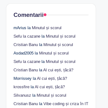
Comentarii
mArius
la
Minutul și scorul
Sefu la cazane
la
Minutul și scorul
Cristian Banu
la
Minutul și scorul
Asdad2005
la
Minutul și scorul
Sefu la cazane
la
Minutul și scorul
Cristian Banu
la
Al cui ești, țâcă?
Morrissey
la
Al cui ești, țâcă?
krossfire
la
Al cui ești, țâcă?
Silvanusz
la
Minutul și scorul
Cristian Banu
la
Vibe coding și criza în IT