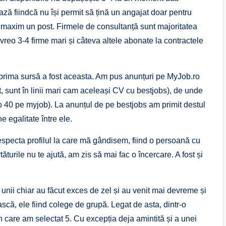
ează fiindcă nu își permit să țină un angajat doar pentru
au maxim un post. Firmele de consultanță sunt majoritatea
reo 3-4 firme mari și câteva altele abonate la contractele
 prima sursă a fost aceasta. Am pus anunțuri pe MyJob.ro
t, sunt în linii mari cam aceleași CV cu bestjobs), de unde
eo 40 pe myjob). La anunțul de pe bestjobs am primit destul
e egalitate între ele.
respecta profilul la care mă gândisem, fiind o persoană cu
turile nu te ajută, am zis să mai fac o încercare. A fost și
 unii chiar au făcut exces de zel și au venit mai devreme și
scă, ele fiind colege de grupă. Legat de asta, dintr-o
 care am selectat 5. Cu excepția deja amintită și a unei