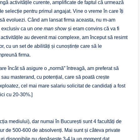
ngă activitățile curente, amplificate de faptul că urmează
e selecție pentru primul angajat. Vine o vreme în care îți
i să evoluezi. Când am lansat firma aceasta, nu m-am
 exclusiv ca un
one man show
și eram convins că va fi
 activitățile au devenit mai complexe, am început să resimt
, cu un set de abilități și cunoștințe care să le
mpreună firma.
mare încât să asigure o „normă” întreagă, am preferat să
 sau masterand, cu potențial, care să poată crește
xploatez, cel mai mare salariu solicitat de candidați a fost
mici cu 20-30%.]
ția mediului), dar numai în București sunt 4 facultăți de
n jur de 500-600 de absolvenți. Mai sunt și câteva private
turi disponibile nu depășește 3-4 la un moment dat.