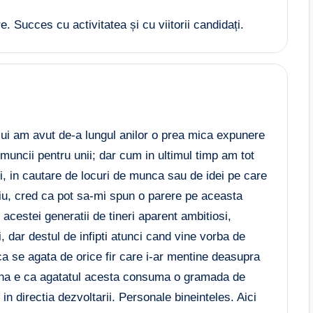
 Succes cu activitatea și cu viitorii candidați.
lui am avut de-a lungul anilor o prea mica expunere
 muncii pentru unii; dar cum in ultimul timp am tot
i, in cautare de locuri de munca sau de idei pe care
riu, cred ca pot sa-mi spun o parere pe aceasta
 acestei generatii de tineri aparent ambitiosi,
, dar destul de infipti atunci cand vine vorba de
adica se agata de orice fir care i-ar mentine deasupra
 buna e ca agatatul acesta consuma o gramada de
t in directia dezvoltarii. Personale bineinteles. Aici