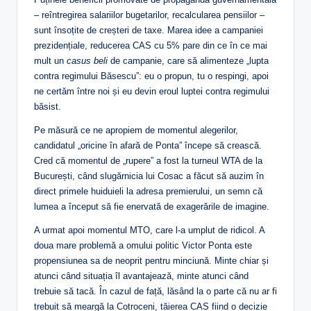
– reîntregirea salariilor bugetarilor, recalcularea pensiilor –
sunt însoțite de creșteri de taxe. Marea idee a campaniei
prezidențiale, reducerea CAS cu 5% pare din ce în ce mai
mult un
casus beli
de campanie, care să alimenteze „lupta
contra regimului Băsescu”: eu o propun, tu o respingi, apoi
ne certăm între noi și eu devin eroul luptei contra regimului
băsist.
Pe măsură ce ne apropiem de momentul alegerilor,
candidatul „oricine în afară de Ponta” începe să crească.
Cred că momentul de „rupere” a fost la turneul WTA de la
București, când slugărnicia lui Cosac a făcut să auzim în
direct primele huiduieli la adresa premierului, un semn că
lumea a început să fie enervată de exagerările de imagine.
A urmat apoi momentul MTO, care l-a umplut de ridicol. A
doua mare problemă a omului politic Victor Ponta este
propensiunea sa de neoprit pentru minciună. Minte chiar și
atunci când situația îl avantajează, minte atunci când
trebuie să tacă. În cazul de față, lăsând la o parte că nu ar fi
trebuit să meargă la Cotroceni, tăierea CAS fiind o decizie