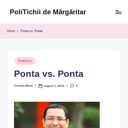
PoliTichii de Mărgăritar
Skip
to
Blogărind
content
din
Home
Ponta vs. Ponta
2005
Posted
Politice
in
Ponta vs. Ponta
1
Cristian Banu
august 1, 2014
Posted
by