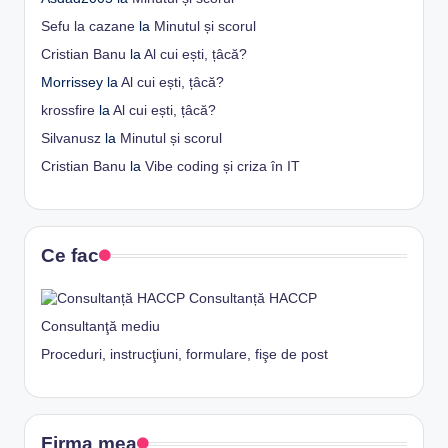
Sefu la cazane
la
Minutul și scorul
Cristian Banu
la
Al cui ești, țâcă?
Morrissey
la
Al cui ești, țâcă?
krossfire
la
Al cui ești, țâcă?
Silvanusz
la
Minutul și scorul
Cristian Banu
la
Vibe coding și criza în IT
Ce fac
Consultanță HACCP
Consultanţă mediu
Proceduri, instrucţiuni, formulare, fişe de post
Firma mea