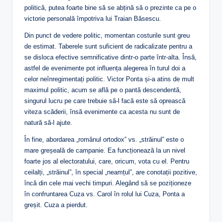
politică, putea foarte bine să se abțină să o prezinte ca pe o
victorie personală împotriva lui Traian Băsescu.
Din punct de vedere politic, momentan costurile sunt greu
de estimat. Taberele sunt suficient de radicalizate pentru a
se disloca efective semnificative dintr-o parte într-alta. Însă,
astfel de evenimente pot influența alegerea în turul doi a
celor neînregimentați politic. Victor Ponta și-a atins de mult
maximul politic, acum se află pe o pantă descendentă,
singurul lucru pe care trebuie să-l facă este să oprească
viteza scăderii, însă evenimente ca acesta nu sunt de
natură să-l ajute.
În fine, abordarea „românul ortodox” vs. „străinul” este o
mare greșeală de campanie. Ea funcționează la un nivel
foarte jos al electoratului, care, oricum, vota cu el. Pentru
ceilalți, „străinul”, în special „neamțul”, are conotații pozitive,
încă din cele mai vechi timpuri. Alegând să se poziționeze
în confruntarea Cuza vs. Carol în rolul lui Cuza, Ponta a
greșit. Cuza a pierdut.