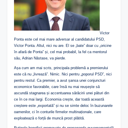
Victor
Ponta este cel mai mare adversar al candidatului PSD,
Victor Ponta. Altul, nici nu are. El se „bate” doar cu „oricine
în afară de Ponta” și, cel mai probabil, la fel ca mentorul
său, Adrian Năstase, va pierde.
Așa cum am mai scris, principala problemă a premierului
este că nu „livrează”. Nimic. Nici pentru „poporul PSD”, nici
pentru restul. Ca premier, a avut șansa unei conjuncturi
economice favorabile, care însă nu mai reușește să
ascundă stagnarea și accentuarea sărăcirii unei pături din
ce în ce mai largi. Economia crește, dar toată această
creștere este „exportată” și nu se simte deloc în buzunarele
oamenilor, ci în conturile firmelor multinaționale, care
exploatează o forță de muncă prost plătită.
Puținele beneficii promovate de propaganda guvernamentală