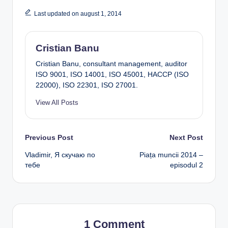
Last updated on august 1, 2014
Cristian Banu
Cristian Banu, consultant management, auditor
ISO 9001, ISO 14001, ISO 45001, HACCP (ISO
22000), ISO 22301, ISO 27001.
View All Posts
Post
Previous Post
Next Post
Vladimir, Я скучаю по
Piața muncii 2014 –
navigation
тебе
episodul 2
1 Comment