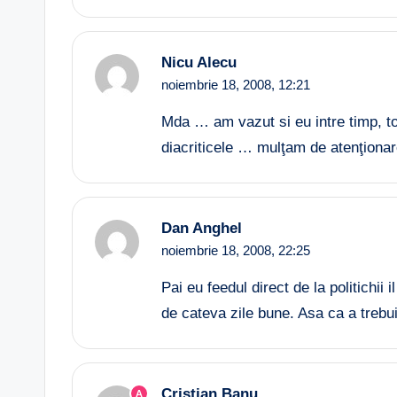
Nicu Alecu
noiembrie 18, 2008,
12:21
Mda … am vazut si eu intre timp, to
diacriticele … mulţam de atenţionar
Dan Anghel
noiembrie 18, 2008,
22:25
Pai eu feedul direct de la politichii
de cateva zile bune. Asa ca a trebu
Cristian Banu
A