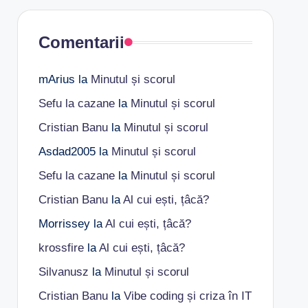
Comentarii
mArius
la
Minutul și scorul
Sefu la cazane
la
Minutul și scorul
Cristian Banu
la
Minutul și scorul
Asdad2005
la
Minutul și scorul
Sefu la cazane
la
Minutul și scorul
Cristian Banu
la
Al cui ești, țâcă?
Morrissey
la
Al cui ești, țâcă?
krossfire
la
Al cui ești, țâcă?
Silvanusz
la
Minutul și scorul
Cristian Banu
la
Vibe coding și criza în IT