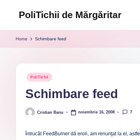
PoliTichii de Mărgăritar
Skip
to
Blogărind
content
din
Home
Schimbare feed
2005
Posted
PoliTichii
in
Schimbare feed
7
noiembrie 16, 2008
Cristian Banu
Posted
by
Întrucât FeedBurner dă erori, am renunţat la el, astfe