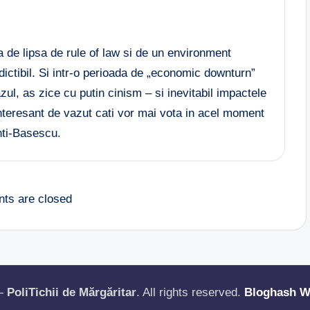
de lipsa de rule of law si de un environment
redictibil. Si intr-o perioada de „economic downturn”
ul, as zice cu putin cinism – si inevitabil impactele
 interesant de vazut cati vor mai vota in acel moment
ti-Basescu.
ts are closed
 —
PoliTichii de Mărgăritar
. All rights reserved.
Bloghash W