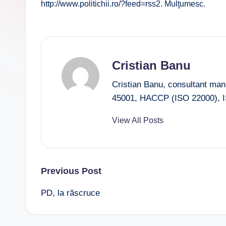
http://www.politichii.ro/?feed=rss2. Mulţumesc.
Cristian Banu
Cristian Banu, consultant ma
45001, HACCP (ISO 22000), I
View All Posts
Post
Previous Post
PD, la răscruce
navigation