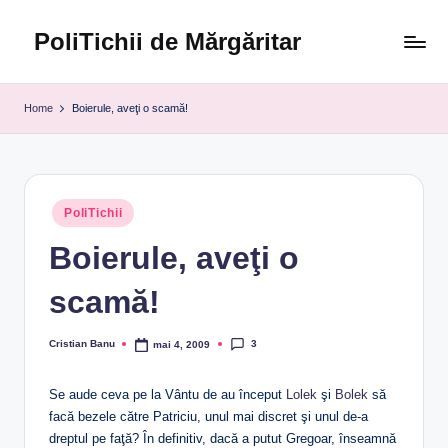
PoliTichii de Mărgăritar
Skip
to
Blogărind
content
din
Home
Boierule, aveţi o scamă!
2005
Posted
PoliTichii
in
Boierule, aveţi o
scamă!
3
Cristian Banu
mai 4, 2009
Posted
by
Se aude ceva pe la Vântu de au început
Lolek
şi
Bolek
să
facă bezele către Patriciu, unul mai discret şi unul de-a
dreptul pe faţă? În definitiv, dacă a putut Gregoar, înseamnă