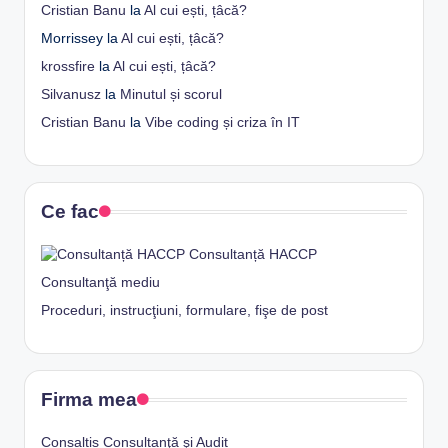
Cristian Banu
la
Al cui ești, țâcă?
Morrissey
la
Al cui ești, țâcă?
krossfire
la
Al cui ești, țâcă?
Silvanusz
la
Minutul și scorul
Cristian Banu
la
Vibe coding și criza în IT
Ce fac
Consultanță HACCP
Consultanţă mediu
Proceduri, instrucţiuni, formulare, fişe de post
Firma mea
Consaltis Consultanţă şi Audit