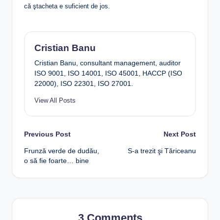
că ştacheta e suficient de jos.
Cristian Banu
Cristian Banu, consultant management, auditor
ISO 9001, ISO 14001, ISO 45001, HACCP (ISO
22000), ISO 22301, ISO 27001.
View All Posts
Post
Previous Post
Next Post
Frunză verde de dudău,
S-a trezit şi Tăriceanu
navigation
o să fie foarte… bine
3 Comments