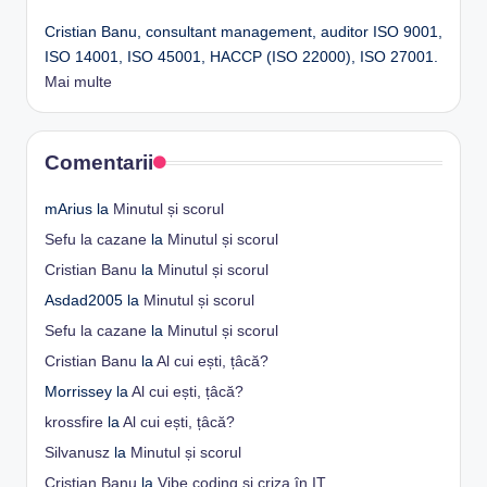
Cristian Banu, consultant management, auditor ISO 9001,
ISO 14001, ISO 45001, HACCP (ISO 22000), ISO 27001.
Mai multe
Comentarii
mArius
la
Minutul și scorul
Sefu la cazane
la
Minutul și scorul
Cristian Banu
la
Minutul și scorul
Asdad2005
la
Minutul și scorul
Sefu la cazane
la
Minutul și scorul
Cristian Banu
la
Al cui ești, țâcă?
Morrissey
la
Al cui ești, țâcă?
krossfire
la
Al cui ești, țâcă?
Silvanusz
la
Minutul și scorul
Cristian Banu
la
Vibe coding și criza în IT