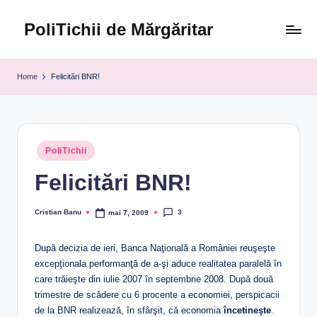
PoliTichii de Mărgăritar
Skip
to
Blogărind
content
din
Home
Felicitări BNR!
2005
Posted
PoliTichii
in
Felicitări BNR!
3
Cristian Banu
mai 7, 2009
Posted
by
După decizia de ieri, Banca Naţională a României reuşeşte
excepţionala performanţă de a-şi aduce realitatea paralelă în
care trăieşte din iulie 2007 în septembrie 2008. După două
trimestre de scădere cu 6 procente a economiei, perspicacii
de la BNR realizează, în sfârşit, că economia
încetineşte
.