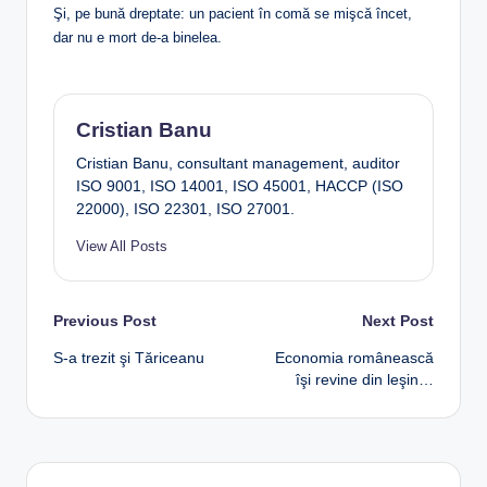
Şi, pe bună dreptate: un pacient în comă se mişcă încet,
dar nu e mort de-a binelea.
Cristian Banu
Cristian Banu, consultant management, auditor
ISO 9001, ISO 14001, ISO 45001, HACCP (ISO
22000), ISO 22301, ISO 27001.
View All Posts
Post
Previous Post
Next Post
S-a trezit şi Tăriceanu
Economia românească
navigation
îşi revine din leşin…