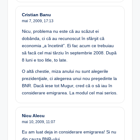
Cristian Banu
mai 7, 2009,
17:13
Nicu, problema nu este că au scăzut ei
dobânda, ci că au recunoscut în sfârşit că
economia „a încetinit”. Ei fac acum ce trebuiau
să facă cel mai târziu în septembrie 2008. După
8 luni e too litle, to late.
O altă chestie, miza anului nu sunt alegerile
prezidenţiale, ci alegerea unui nou preşedinte la
BNR. Dacă iese tot Mugur, cred că o să iau în
considerare emigrarea. La modul cel mai serios.
Nicu Alecu
mai 10, 2009,
11:07
Eu am luat deja in considerare emigrarea! Si nu
din cauza BNR-ului …