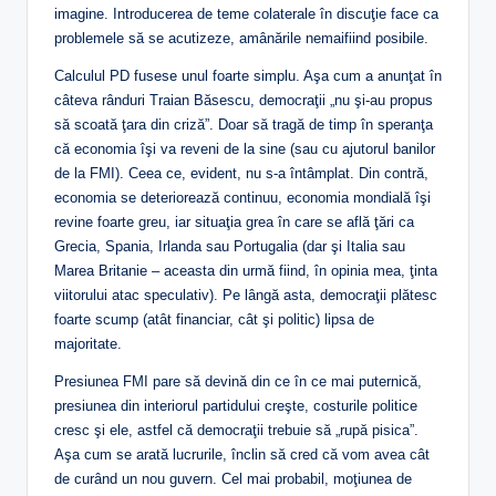
imagine. Introducerea de teme colaterale în discuţie face ca
problemele să se acutizeze, amânările nemaifiind posibile.
Calculul PD fusese unul foarte simplu. Aşa cum a anunţat în
câteva rânduri Traian Băsescu, democraţii „nu şi-au propus
să scoată ţara din criză”. Doar să tragă de timp în speranţa
că economia îşi va reveni de la sine (sau cu ajutorul banilor
de la FMI). Ceea ce, evident, nu s-a întâmplat. Din contră,
economia se deteriorează continuu, economia mondială îşi
revine foarte greu, iar situaţia grea în care se află ţări ca
Grecia, Spania, Irlanda sau Portugalia (dar şi Italia sau
Marea Britanie – aceasta din urmă fiind, în opinia mea, ţinta
viitorului atac speculativ). Pe lângă asta, democraţii plătesc
foarte scump (atât financiar, cât şi politic) lipsa de
majoritate.
Presiunea FMI pare să devină din ce în ce mai puternică,
presiunea din interiorul partidului creşte, costurile politice
cresc şi ele, astfel că democraţii trebuie să „rupă pisica”.
Aşa cum se arată lucrurile, înclin să cred că vom avea cât
de curând un nou guvern. Cel mai probabil, moţiunea de