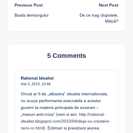
Post
Previous Post
Next Post
Boala demiurgului
De ce trag clopotele,
navigation
Mitică?
5 Comments
Rational Idealist
mai 3, 2010,
10:46
Oricat ar fi de „albastra” situatia internationala,
nu scuza performanta execrabila a acestui
guvern la materia principala de examen –
„masuri anti-criza” (vezi si aici:
http://rational-
idealist.blogspot.com/2010/04/deja-vu-crestere-
zero-ro.html
). Estimari si previziuni aiurea,