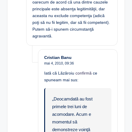
oarecum de acord că una dintre cauzele
principale este absenţa legitimităţii, dar
aceasta nu exclude competenţa (adică
poţi să nu fii legitim, dar să fii competent).
Putem să-i spunem circumstanţă
agravantă.
Cristian Banu
mai 4, 2010,
09:36
Iată că Lăzăroiu
confirmă
ce
spuneam mai sus:
„Deocamdată au fost
primele trei luni de
acomodare. Acum e
momentul să
demonstreze voinţă