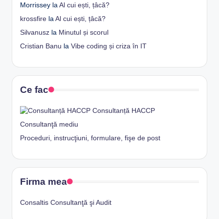
Morrissey
la
Al cui ești, țâcă?
krossfire
la
Al cui ești, țâcă?
Silvanusz
la
Minutul și scorul
Cristian Banu
la
Vibe coding și criza în IT
Ce fac
Consultanță HACCP
Consultanţă mediu
Proceduri, instrucţiuni, formulare, fişe de post
Firma mea
Consaltis Consultanţă şi Audit