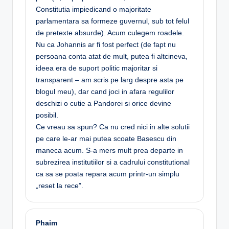
Constitutia impiedicand o majoritate
parlamentara sa formeze guvernul, sub tot felul
de pretexte absurde). Acum culegem roadele.
Nu ca Johannis ar fi fost perfect (de fapt nu
persoana conta atat de mult, putea fi altcineva,
ideea era de suport politic majoritar si
transparent – am scris pe larg despre asta pe
blogul meu), dar cand joci in afara regulilor
deschizi o cutie a Pandorei si orice devine
posibil.
Ce vreau sa spun? Ca nu cred nici in alte solutii
pe care le-ar mai putea scoate Basescu din
maneca acum. S-a mers mult prea departe in
subrezirea institutiilor si a cadrului constitutional
ca sa se poata repara acum printr-un simplu
„reset la rece”.
Phaim