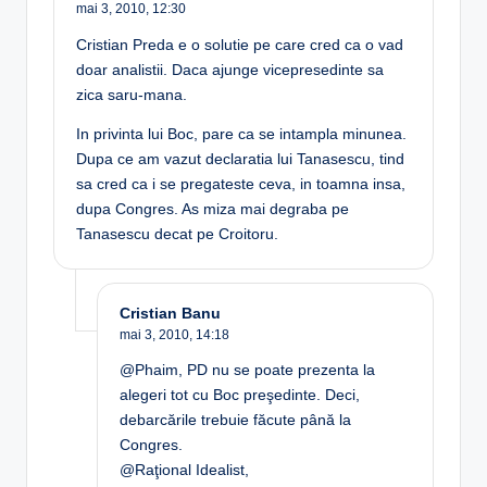
mai 3, 2010,
12:30
Cristian Preda e o solutie pe care cred ca o vad
doar analistii. Daca ajunge vicepresedinte sa
zica saru-mana.
In privinta lui Boc, pare ca se intampla minunea.
Dupa ce am vazut declaratia lui Tanasescu, tind
sa cred ca i se pregateste ceva, in toamna insa,
dupa Congres. As miza mai degraba pe
Tanasescu decat pe Croitoru.
Cristian Banu
mai 3, 2010,
14:18
@Phaim, PD nu se poate prezenta la
alegeri tot cu Boc preşedinte. Deci,
debarcările trebuie făcute până la
Congres.
@Raţional Idealist,