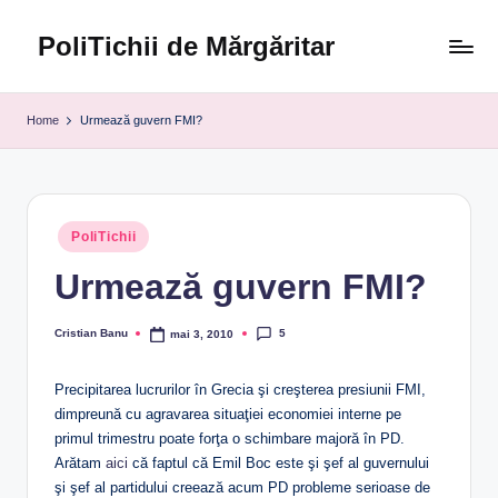
PoliTichii de Mărgăritar
Skip
to
Blogărind
content
din
Home
Urmează guvern FMI?
2005
Posted
PoliTichii
in
Urmează guvern FMI?
5
Cristian Banu
mai 3, 2010
Posted
by
Precipitarea lucrurilor în Grecia şi creşterea presiunii FMI,
dimpreună cu agravarea situaţiei economiei interne pe
primul trimestru poate forţa o schimbare majoră în PD.
Arătam
aici
că faptul că Emil Boc este şi şef al guvernului
şi şef al partidului creează acum PD probleme serioase de