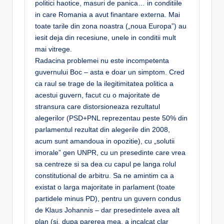
politici haotice, masuri de panica… in conditiile
in care Romania a avut finantare externa. Mai
toate tarile din zona noastra („noua Europa”) au
iesit deja din recesiune, unele in conditii mult
mai vitrege.
Radacina problemei nu este incompetenta
guvernului Boc – asta e doar un simptom. Cred
ca raul se trage de la ilegitimitatea politica a
acestui guvern, facut cu o majoritate de
stransura care distorsioneaza rezultatul
alegerilor (PSD+PNL reprezentau peste 50% din
parlamentul rezultat din alegerile din 2008,
acum sunt amandoua in opozitie), cu „solutii
imorale” gen UNPR, cu un presedinte care vrea
sa centreze si sa dea cu capul pe langa rolul
constitutional de arbitru. Sa ne amintim ca a
existat o larga majoritate in parlament (toate
partidele minus PD), pentru un guvern condus
de Klaus Johannis – dar presedintele avea alt
plan (si, dupa parerea mea, a incalcat clar