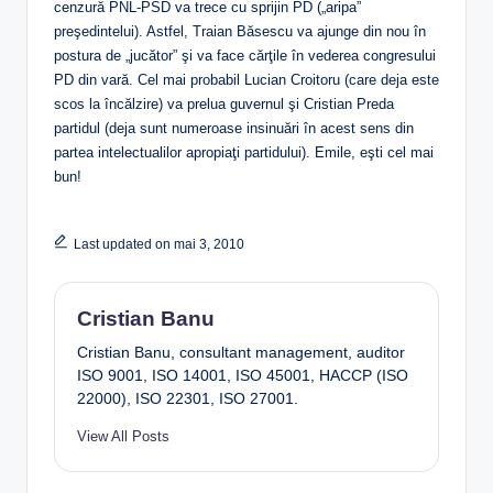
cenzură PNL-PSD va trece cu sprijin PD („aripa”
preşedintelui). Astfel, Traian Băsescu va ajunge din nou în
postura de „jucător” şi va face cărţile în vederea congresului
PD din vară. Cel mai probabil Lucian Croitoru (care deja este
scos la încălzire) va prelua guvernul şi Cristian Preda
partidul (deja sunt numeroase insinuări în acest sens din
partea intelectualilor apropiaţi partidului). Emile, eşti cel mai
bun!
Last updated on mai 3, 2010
Cristian Banu
Cristian Banu, consultant management, auditor
ISO 9001, ISO 14001, ISO 45001, HACCP (ISO
22000), ISO 22301, ISO 27001.
View All Posts