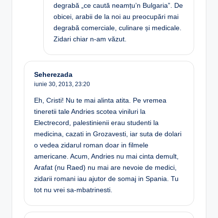
degrabă „ce caută neamțu’n Bulgaria”. De
obicei, arabii de la noi au preocupări mai
degrabă comerciale, culinare și medicale.
Zidari chiar n-am văzut.
Seherezada
iunie 30, 2013,
23:20
Eh, Cristi! Nu te mai alinta atita. Pe vremea
tineretii tale Andries scotea viniluri la
Electrecord, palestinienii erau studenti la
medicina, cazati in Grozavesti, iar suta de dolari
o vedea zidarul roman doar in filmele
americane. Acum, Andries nu mai cinta demult,
Arafat (nu Raed) nu mai are nevoie de medici,
zidarii romani iau ajutor de somaj in Spania. Tu
tot nu vrei sa-mbatrinesti.