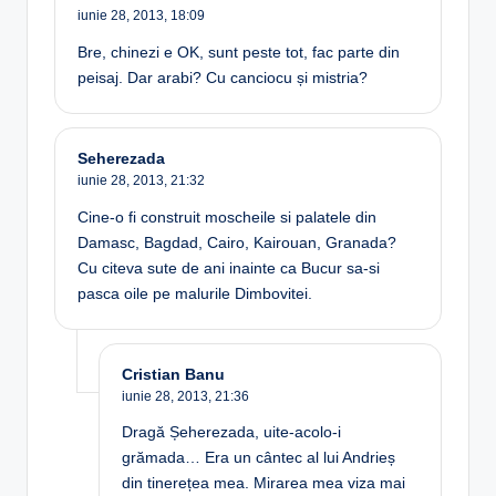
iunie 28, 2013,
18:09
Bre, chinezi e OK, sunt peste tot, fac parte din
peisaj. Dar arabi? Cu canciocu și mistria?
Seherezada
iunie 28, 2013,
21:32
Cine-o fi construit moscheile si palatele din
Damasc, Bagdad, Cairo, Kairouan, Granada?
Cu citeva sute de ani inainte ca Bucur sa-si
pasca oile pe malurile Dimbovitei.
Cristian Banu
iunie 28, 2013,
21:36
Dragă Șeherezada, uite-acolo-i
grămada… Era un cântec al lui Andrieș
din tinerețea mea. Mirarea mea viza mai