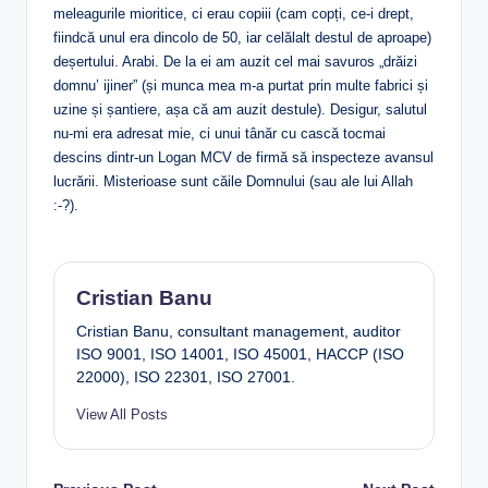
meleagurile mioritice, ci erau copiii (cam copți, ce-i drept,
fiindcă unul era dincolo de 50, iar celălalt destul de aproape)
deșertului. Arabi. De la ei am auzit cel mai savuros „drăizi
domnu’ ijiner” (și munca mea m-a purtat prin multe fabrici și
uzine și șantiere, așa că am auzit destule). Desigur, salutul
nu-mi era adresat mie, ci unui tânăr cu cască tocmai
descins dintr-un Logan MCV de firmă să inspecteze avansul
lucrării. Misterioase sunt căile Domnului (sau ale lui Allah
:-?).
Cristian Banu
Cristian Banu, consultant management, auditor
ISO 9001, ISO 14001, ISO 45001, HACCP (ISO
22000), ISO 22301, ISO 27001.
View All Posts