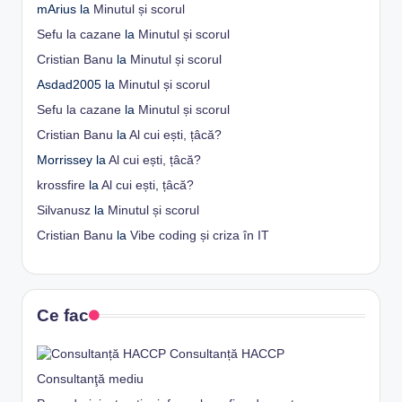
mArius
la
Minutul și scorul
Sefu la cazane
la
Minutul și scorul
Cristian Banu
la
Minutul și scorul
Asdad2005
la
Minutul și scorul
Sefu la cazane
la
Minutul și scorul
Cristian Banu
la
Al cui ești, țâcă?
Morrissey
la
Al cui ești, țâcă?
krossfire
la
Al cui ești, țâcă?
Silvanusz
la
Minutul și scorul
Cristian Banu
la
Vibe coding și criza în IT
Ce fac
Consultanță HACCP
Consultanţă mediu