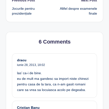
Post
Previous Post
Next Post
Jocurile pentru
Altfel despre examenele
navigation
prezidențiale
finale
6 Comments
dracu
iunie 28, 2013,
18:02
las’ ca-i de bine.
eu de mult ma gandesc sa import niste chinezi
pentru casa de la tara, ca n-am gasit romani
care sa vrea sa locuiasca acolo pe degeaba.
Cristian Banu