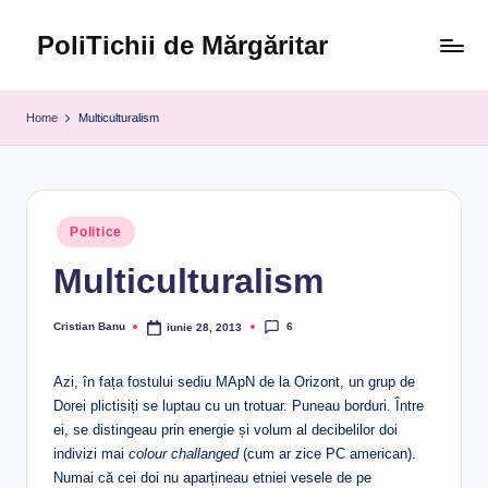
PoliTichii de Mărgăritar
Skip
to
Blogărind
content
din
Home
Multiculturalism
2005
Posted
Politice
in
Multiculturalism
6
Cristian Banu
iunie 28, 2013
Posted
by
Azi, în fața fostului sediu MApN de la Orizont, un grup de
Dorei plictisiți se luptau cu un trotuar. Puneau borduri. Între
ei, se distingeau prin energie și volum al decibelilor doi
indivizi mai
colour challanged
(cum ar zice PC american).
Numai că cei doi nu aparțineau etniei vesele de pe