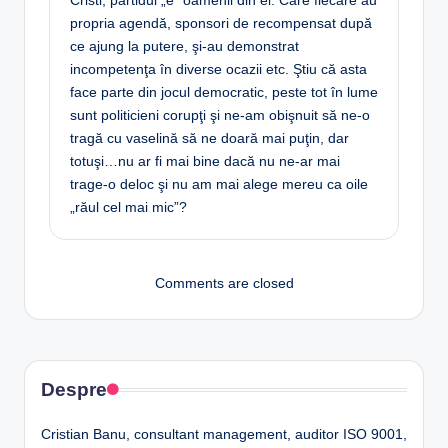
Cristi, partidul „e” oamenii din el. Care fiecare au
propria agendă, sponsori de recompensat după
ce ajung la putere, şi-au demonstrat
incompetenţa în diverse ocazii etc. Ştiu că asta
face parte din jocul democratic, peste tot în lume
sunt politicieni corupţi şi ne-am obişnuit să ne-o
tragă cu vaselină să ne doară mai puţin, dar
totuşi…nu ar fi mai bine dacă nu ne-ar mai
trage-o deloc şi nu am mai alege mereu ca oile
„răul cel mai mic”?
Comments are closed
Despre
Cristian Banu, consultant management, auditor ISO 9001,