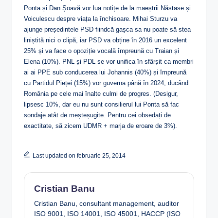
Ponta și Dan Șoavă vor lua notițe de la maeștrii Năstase și
Voiculescu despre viața la închisoare. Mihai Sturzu va
ajunge președintele PSD fiindcă gașca sa nu poate să stea
liniștită nici o clipă, iar PSD va obține în 2016 un excelent
25% și va face o opoziție vocală împreună cu Traian și
Elena (10%). PNL și PDL se vor unifica în sfârșit ca membri
ai ai PPE sub conducerea lui Johannis (40%) și împreună
cu Partidul Pieței (15%) vor guverna până în 2024, ducând
România pe cele mai înalte culmi de progres. (Desigur,
lipsesc 10%, dar eu nu sunt consilierul lui Ponta să fac
sondaje atât de meșteșugite. Pentru cei obsedați de
exactitate, să zicem UDMR + marja de eroare de 3%).
Last updated on februarie 25, 2014
Cristian Banu
Cristian Banu, consultant management, auditor
ISO 9001, ISO 14001, ISO 45001, HACCP (ISO