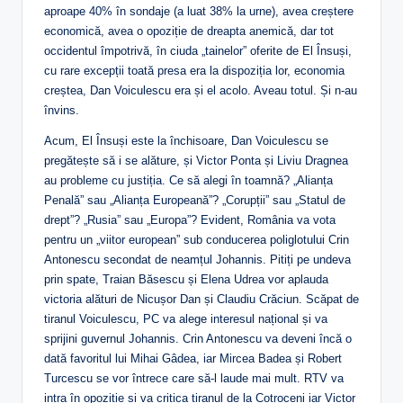
aproape 40% în sondaje (a luat 38% la urne), avea creștere
economică, avea o opoziție de dreapta anemică, dar tot
occidentul împotrivă, în ciuda „tainelor” oferite de El Însuși,
cu rare excepții toată presa era la dispoziția lor, economia
creștea, Dan Voiculescu era și el acolo. Aveau totul. Și n-au
învins.
Acum, El Însuși este la închisoare, Dan Voiculescu se
pregătește să i se alăture, și Victor Ponta și Liviu Dragnea
au probleme cu justiția. Ce să alegi în toamnă? „Alianța
Penală” sau „Alianța Europeană”? „Corupții” sau „Statul de
drept”? „Rusia” sau „Europa”? Evident, România va vota
pentru un „viitor european” sub conducerea poliglotului Crin
Antonescu secondat de neamțul Johannis. Pitiți pe undeva
prin spate, Traian Băsescu și Elena Udrea vor aplauda
victoria alături de Nicușor Dan și Claudiu Crăciun. Scăpat de
tiranul Voiculescu, PC va alege interesul național și va
sprijini guvernul Johannis. Crin Antonescu va deveni încă o
dată favoritul lui Mihai Gâdea, iar Mircea Badea și Robert
Turcescu se vor întrece care să-l laude mai mult. RTV va
intra în opoziție și va critica tiranul de la Cotroceni iar Victor