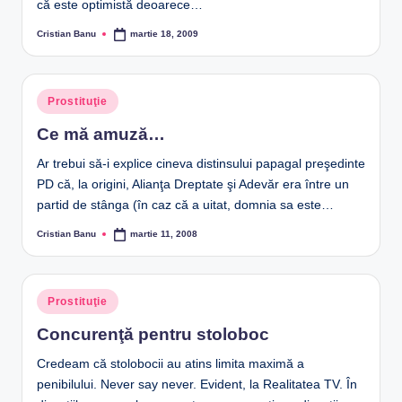
că este optimistă deoarece…
Cristian Banu
martie 18, 2009
Posted
by
Posted
Prostituţie
in
Ce mă amuză…
Ar trebui să-i explice cineva distinsului papagal preşedinte
PD că, la origini, Alianţa Dreptate şi Adevăr era între un
partid de stânga (în caz că a uitat, domnia sa este…
Cristian Banu
martie 11, 2008
Posted
by
Posted
Prostituţie
in
Concurenţă pentru stoloboc
Credeam că stolobocii au atins limita maximă a
penibilului. Never say never. Evident, la Realitatea TV. În