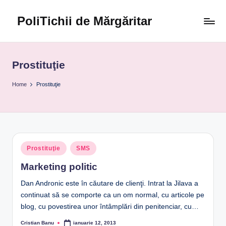
PoliTichii de Mărgăritar
Skip
to
Blogărind
content
din
2005
Prostituţie
Home
Prostituţie
Posted
Prostituţie
SMS
in
Marketing politic
Dan Andronic este în căutare de clienţi. Intrat la Jilava a
continuat să se comporte ca un om normal, cu articole pe
blog, cu povestirea unor întâmplări din penitenciar, cu…
Cristian Banu
ianuarie 12, 2013
Posted