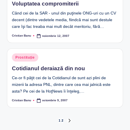
Voluptatea compromiterii
Când cei de la SAR - unul din puţinele ONG-uri cu un CV
decent (dintre vedetele media, fiindcă mai sunt destule
care îşi fac treaba mai mult decât meritoriu, fără…
Cristian Banu
noiembrie 12, 2007
Posted
by
Posted
Prostituţie
in
Cotidianul deraiază din nou
Ce-or fi păţit cei de la Cotidianul de sunt azi plini de
mizerii la adresa PNL, dintre care cea mai jalnică este
asta? Pe cei de la HoţNews îi înţeleg,…
Cristian Banu
octombrie 9, 2007
Posted
by
Paginație
1
2
NEXT
PAGE