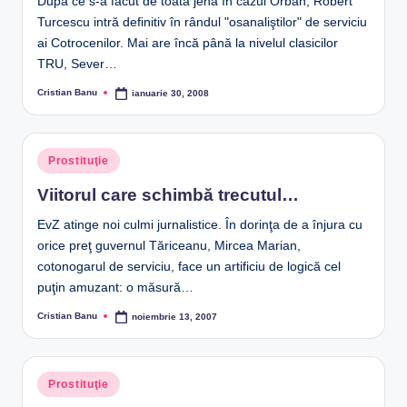
După ce s-a făcut de toată jena în cazul Orban, Robert
Turcescu intră definitiv în rândul "osanaliştilor" de serviciu
ai Cotrocenilor. Mai are încă până la nivelul clasicilor
TRU, Sever…
Cristian Banu
ianuarie 30, 2008
Posted
by
Posted
Prostituţie
in
Viitorul care schimbă trecutul…
EvZ atinge noi culmi jurnalistice. În dorinţa de a înjura cu
orice preţ guvernul Tăriceanu, Mircea Marian,
cotonogarul de serviciu, face un artificiu de logică cel
puţin amuzant: o măsură…
Cristian Banu
noiembrie 13, 2007
Posted
by
Posted
Prostituţie
in