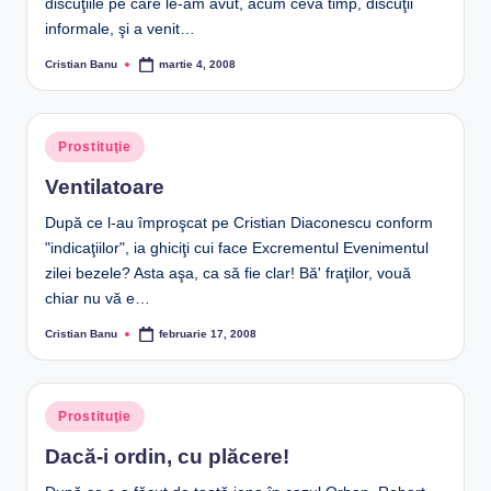
discuţiile pe care le-am avut, acum ceva timp, discuţii
informale, şi a venit…
Cristian Banu
martie 4, 2008
Posted
by
Posted
Prostituţie
in
Ventilatoare
După ce l-au împroşcat pe Cristian Diaconescu conform
"indicaţiilor", ia ghiciţi cui face Excrementul Evenimentul
zilei bezele? Asta aşa, ca să fie clar! Bă' fraţilor, vouă
chiar nu vă e…
Cristian Banu
februarie 17, 2008
Posted
by
Posted
Prostituţie
in
Dacă-i ordin, cu plăcere!