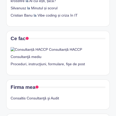
krossfire
la
Al cui ești, țâcă?
Silvanusz
la
Minutul și scorul
Cristian Banu
la
Vibe coding și criza în IT
Ce fac
Consultanță HACCP
Consultanţă mediu
Proceduri, instrucţiuni, formulare, fişe de post
Firma mea
Consaltis Consultanţă şi Audit