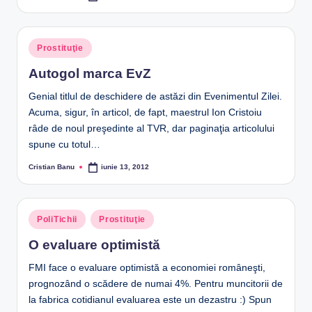
by
Posted
Prostituţie
in
Autogol marca EvZ
Genial titlul de deschidere de astăzi din Evenimentul Zilei.
Acuma, sigur, în articol, de fapt, maestrul Ion Cristoiu
râde de noul preşedinte al TVR, dar paginaţia articolului
spune cu totul…
Cristian Banu
iunie 13, 2012
Posted
by
Posted
PoliTichii
Prostituţie
in
O evaluare optimistă
FMI face o evaluare optimistă a economiei româneşti,
prognozând o scădere de numai 4%. Pentru muncitorii de
la fabrica cotidianul evaluarea este un dezastru :) Spun